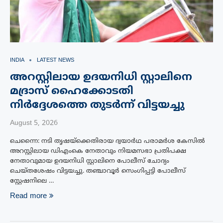
INDIA
LATEST NEWS
അറസ്റ്റിലായ ഉദയനിധി സ്റ്റാലിനെ
മദ്രാസ് ഹൈക്കോടതി
നിർദ്ദേശത്തെ തുടർന്ന് വിട്ടയച്ചു
August 5, 2026
ചെന്നൈ: നടി തൃഷയ്ക്കെതിരായ ദ്വയാർഥ പരാമർശ കേസിൽ
അറസ്റ്റിലായ ഡിഎംകെ നേതാവും നിയമസഭാ പ്രതിപക്ഷ
നേതാവുമായ ഉദയനിധി സ്റ്റാലിനെ പോലീസ് ചോദ്യം
ചെയ്ത‌ശേഷം വിട്ടയച്ചു. തഞ്ചാവൂർ സെംഗിപ്പട്ടി പോലീസ്
സ്റ്റേഷനിലെ …
Read more