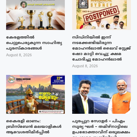
കേരളത്തിൽ
സിഡ്നിയിൽ ഇന്ന്
പെറ്റുപെരുകുന്ന സാഹിത്യ
നടക്കേണ്ടിയിരുന്ന
പുരസ്‌കാരങ്ങൾ
മോഹൻലാൽ ലൈവ് സ്റ്റേജ്
ഷോ മാറ്റി വെച്ചു; ക്ഷമ
August 8, 2026
ചോദിച്ചു മോഹൻലാൽ
August 8, 2026
കൈരളി ഓണം:
പുരപ്പുറ സോളർ – പിഎം
ബ്രിസ്ബേൻ മലയാളികൾ
സൂര്യ ഘർ – തമിഴ്നാട്ടിലെ
ആവേശതിമിർപ്പിൽ
ഉപഭോക്താവിന് ഒരുലക്ഷം