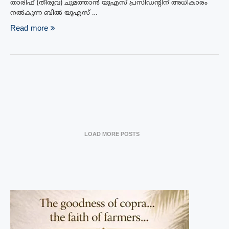
താരിഫ് (തീരുവ) ചുമത്താൻ യുഎസ് പ്രസിഡന്റിന് അധികാരം
നൽകുന്ന ബിൽ യുഎസ് …
Read more
LOAD MORE POSTS