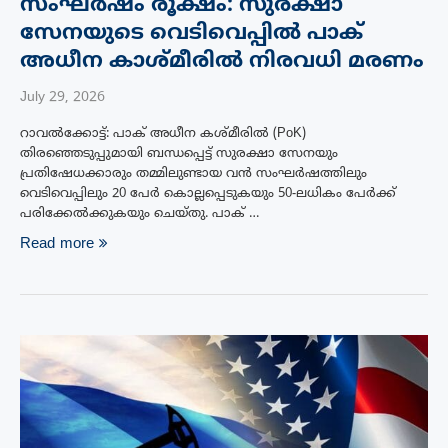
സംഘർഷം രൂക്ഷം: സുരക്ഷാ
സേനയുടെ വെടിവെപ്പിൽ പാക്
അധീന കാശ്മീരിൽ നിരവധി മരണം
July 29, 2026
റാവൽക്കോട്ട്: പാക് അധീന കശ്മീരിൽ (PoK)
തിരഞ്ഞെടുപ്പുമായി ബന്ധപ്പെട്ട് സുരക്ഷാ സേനയും
പ്രതിഷേധക്കാരും തമ്മിലുണ്ടായ വൻ സംഘർഷത്തിലും
വെടിവെപ്പിലും 20 പേർ കൊല്ലപ്പെടുകയും 50-ലധികം പേർക്ക്
പരിക്കേൽക്കുകയും ചെയ്തു. പാക് …
Read more