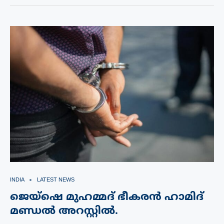
INDIA
LATEST NEWS
ജെയ്‌ഷെ മുഹമ്മദ് ഭീകരൻ ഹാമിദ്
മണ്ഡൽ അറസ്റ്റിൽ.