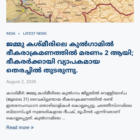
INDIA
LATEST NEWS
ജമ്മു കശ്മീരിലെ കുൽഗാമിൽ
ഭീകരാക്രമണത്തിൽ മരണം 2 ആയി;
ഭീകരർക്കായി വ്യാപകമായ
തെരച്ചിൽ തുടരുന്നു.
August 2, 2026
കാശ്മീർ: ജമ്മു കശ്മീരിലെ കുൽഗാം ജില്ലയിൽ വെള്ളിയാഴ്ച
(ജൂലൈ 31) വൈകിട്ടുണ്ടായ ഭീകരാക്രമണത്തിൽ രണ്ട്
ഇതരസംസ്ഥാന തൊഴിലാളികൾ കൊല്ലപ്പെട്ടു. ഛത്തീസ്ഗഢിലെ
ബിലാസ്പൂർ സ്വദേശികളായ ദീപക്, ഭൂപീന്ദർ എന്നിവരാണ്
കൊല്ലപ്പെട്ടത്. കുൽഗാമിലെ …
Read more