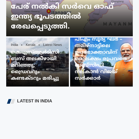
പേര് നൽകി സർവെ ഓഫ്
ഇന്ത്യ ഭൂപടത്തിൽ
രേഖപ്പെടുത്തി.
India
Latest News
പുരപ്പുറ സോളർ –
പിഎം സൂര്യ ഘർ –
India
Kerala
Latest News
തമിഴ്നാട്ടിലെ
കെഎസ്ആർടിസി
ഉപഭോക്താവിന്
ബസ് തലകീഴായി
ഒരുലക്ഷം രൂപവരെ
മറിഞ്ഞു;
സബ്സിഡി
ഡ്രൈവറും
നല്കാൻ വിജയ്
കണ്ടക്ടറും മരിച്ചു
സർക്കാർ
LATEST IN INDIA