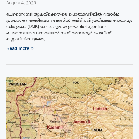
August 4, 2026
ചെന്നൈ: നടി തൃഷയ്ക്കെതിരെ പൊതുവേദിയിൽ ദ്വയാർഥ
പ്രയോഗം നടത്തിയെന്ന കേസിൽ തമിഴ്‌നാട് പ്രതിപക്ഷ നേതാവും
ഡിഎംകെ (DMK) നേതാവുമായ ഉദയനിധി സ്റ്റാലിനെ
ചെന്നൈയിലെ വസതിയിൽ നിന്ന് തഞ്ചാവൂർ പോലീസ്
കസ്റ്റഡിയിലെടുത്തു. …
Read more