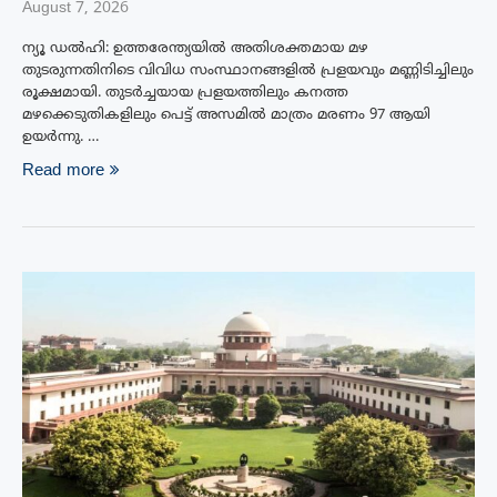
August 7, 2026
ന്യൂ ഡൽഹി: ഉത്തരേന്ത്യയിൽ അതിശക്തമായ മഴ
തുടരുന്നതിനിടെ വിവിധ സംസ്ഥാനങ്ങളിൽ പ്രളയവും മണ്ണിടിച്ചിലും
രൂക്ഷമായി. തുടർച്ചയായ പ്രളയത്തിലും കനത്ത
മഴക്കെടുതികളിലും പെട്ട് അസമിൽ മാത്രം മരണം 97 ആയി
ഉയർന്നു. …
Read more