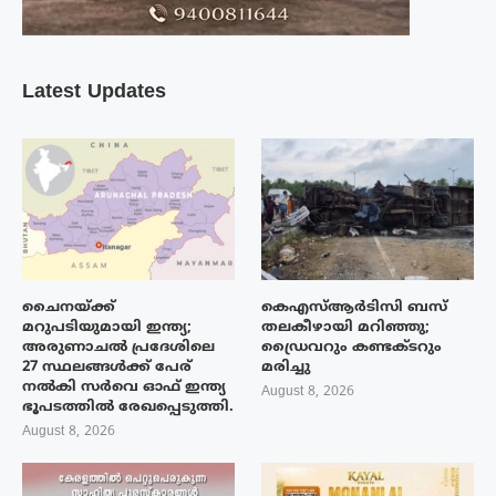
Latest Updates
ചൈനയ്ക്ക്
കെഎസ്ആർടിസി ബസ്
മറുപടിയുമായി ഇന്ത്യ;
തലകീഴായി മറിഞ്ഞു;
അരുണാചൽ പ്രദേശിലെ
ഡ്രൈവറും കണ്ടക്ടറും
27 സ്ഥലങ്ങൾക്ക് പേര്
മരിച്ചു
നൽകി സർവെ ഓഫ് ഇന്ത്യ
August 8, 2026
ഭൂപടത്തിൽ രേഖപ്പെടുത്തി.
August 8, 2026