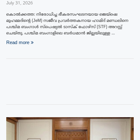
July 31, 2026
കൊൽക്കത്ത: നിരോധിച്ച ഭീകരസംഘടനയായ ജെയ്‌ഷെ
മുഹമ്മദിന്റെ (JeM) സജീവ പ്രവർത്തകനായ ഹാമിദ് മണ്ഡലിനെ
പശ്ചിമ ബംഗാൾ സ്പെഷ്യൽ ടാസ്‌ക് ഫോഴ്‌സ് (STF) അറസ്റ്റ്
ചെയ്തു. പശ്ചിമ ബംഗാളിലെ ബർധമാൻ ജില്ലയിലുള്ള …
Read more