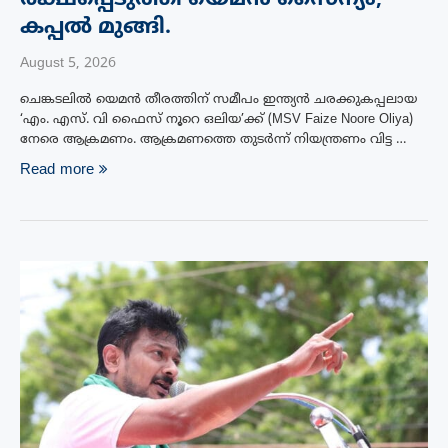
കപ്പൽ മുങ്ങി.
August 5, 2026
ചെങ്കടലിൽ യെമൻ തീരത്തിന് സമീപം ഇന്ത്യൻ ചരക്കുകപ്പലായ
‘എം. എസ്. വി ഫൈസ് നൂറെ ഒലിയ’ക്ക് (MSV Faize Noore Oliya)
നേരെ ആക്രമണം. ആക്രമണത്തെ തുടർന്ന് നിയന്ത്രണം വിട്ട …
Read more