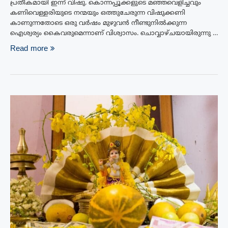
പ്രതീകമായി ഇന്ന്‌ വിഷു. കൊന്നപ്പൂക്കളുടെ മഞ്ഞവെളിച്ചവും
കണിവെള്ളരിയുടെ നന്മയും ഒത്തുചേരുന്ന വിഷുക്കണി
കാണുന്നതോടെ ഒരു വർഷം മുഴുവൻ നീണ്ടുനിൽക്കുന്ന
ഐശ്വര്യം കൈവരുമെന്നാണ് വിശ്വാസം. ചൊവ്വാഴ്‌ചയായിരുന്നു …
Read more