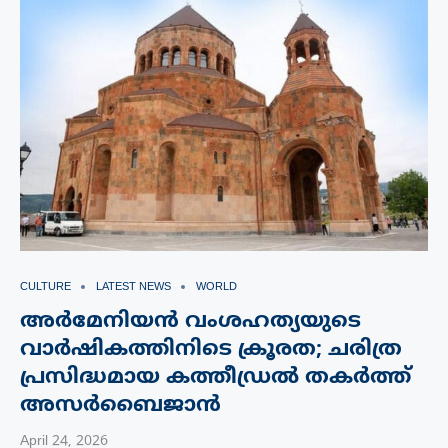
CULTURE
LATEST NEWS
WORLD
അർമേനിയൻ വംശഹത്യയുടെ
വാർഷികത്തിനിടെ ക്രൂരത; ചരിത്ര
പ്രസിദ്ധമായ കത്തീഡ്രൽ തകർത്ത്
അസർബൈജാൻ
April 24, 2026