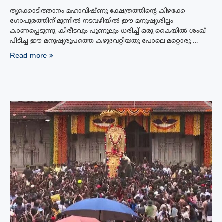
തൃക്കൊടിത്താനം മഹാവിഷ്ണു ക്ഷേത്രത്തിന്‍റെ കിഴക്കേ
ഗോപുരത്തിന് മുന്നില്‍ നടവഴിയില്‍ ഈ മനുഷ്യശില്പം
കാണപ്പെടുന്നു. കിരീടവും പൂണൂലും ധരിച്ച് ഒരു കൈയില്‍ ശംഖ്
പിടിച്ച ഈ മനുഷ്യരൂപത്തെ കഴുവേറ്റിയതു പോലെ മറ്റൊരു …
Read more