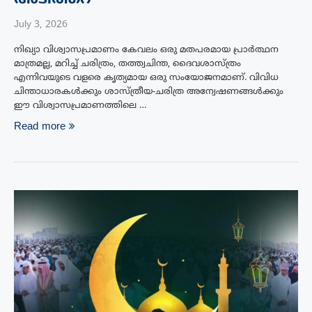
July 3, 2026
നിഖ്യാ വിശ്വാസപ്രമാണം കേവലം ഒരു മതപരമായ പ്രാർത്ഥന
മാത്രമല്ല, മറിച്ച് ചരിത്രം, തത്ത്വചിന്ത, ദൈവശാസ്ത്രം
എന്നിവയുടെ വളരെ കൃത്യമായ ഒരു സംയോജനമാണ്. വിവിധ
ചിന്താധാരകൾക്കും ശാസ്ത്രീയ-ചരിത്ര അന്വേഷണങ്ങൾക്കും
ഈ വിശ്വാസപ്രമാണത്തിലെ …
Read more