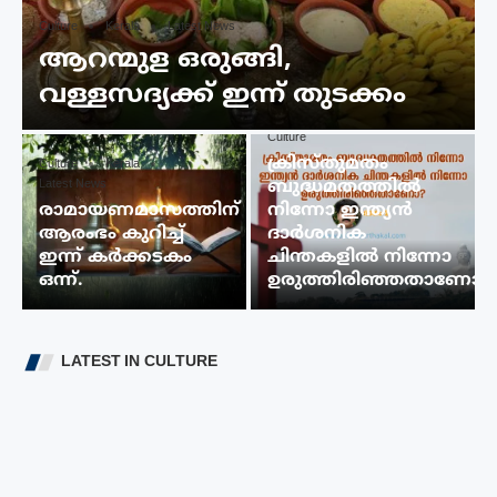
Culture
Kerala
Latest News
ആറന്മുള ഒരുങ്ങി,
വള്ളസദ്യക്ക് ഇന്ന് തുടക്കം
Culture
ക്രിസ്തുമതം
Culture
Kerala
Latest News
ബുദ്ധമതത്തിൽ
രാമായണമാസത്തിന്
നിന്നോ ഇന്ത്യൻ
ആരംഭം കുറിച്ച്
ദാർശനിക
ഇന്ന് കർക്കടകം
ചിന്തകളിൽ നിന്നോ
ഒന്ന്.
ഉരുത്തിരിഞ്ഞതാണോ?
LATEST IN CULTURE