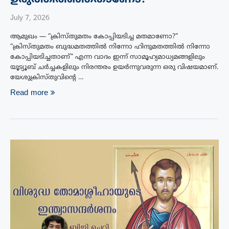
July 7, 2026
ആമുഖം — “ക്രിസ്തുമതം കോപ്പിയടിച്ച മതമാണോ?”
“ക്രിസ്തുമതം ബുദ്ധമതത്തിൽ നിന്നോ ഹിന്ദുമതത്തിൽ നിന്നോ
കോപ്പിയടിച്ചതാണ്” എന്ന വാദം ഇന്ന് സാമൂഹ്യമാധ്യമങ്ങളിലും
യൂട്യൂബ് ചർച്ചകളിലും നിരന്തരം ഉയർന്നുവരുന്ന ഒരു വിഷയമാണ്.
യേശുക്രിസ്തുവിന്റെ …
Read more