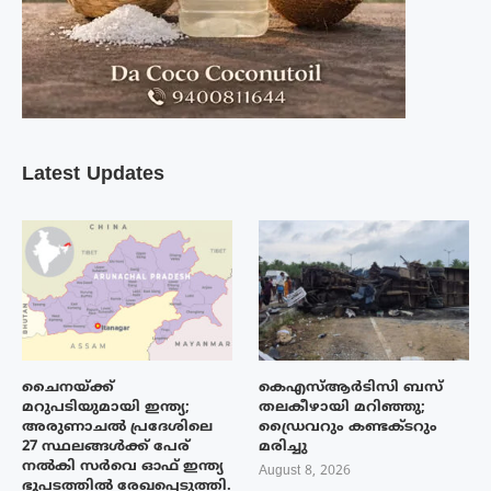
Latest Updates
ചൈനയ്ക്ക്
കെഎസ്ആർടിസി ബസ്
മറുപടിയുമായി ഇന്ത്യ;
തലകീഴായി മറിഞ്ഞു;
അരുണാചൽ പ്രദേശിലെ
ഡ്രൈവറും കണ്ടക്ടറും
27 സ്ഥലങ്ങൾക്ക് പേര്
മരിച്ചു
നൽകി സർവെ ഓഫ് ഇന്ത്യ
August 8, 2026
ഭൂപടത്തിൽ രേഖപ്പെടുത്തി.