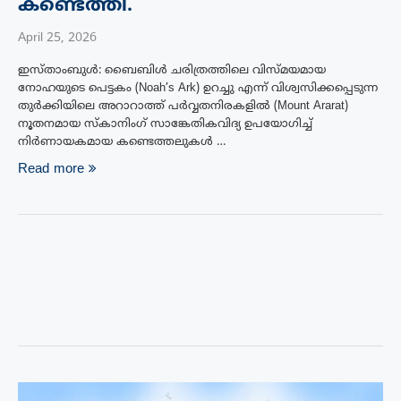
കണ്ടെത്തി.
April 25, 2026
ഇസ്താംബുൾ: ബൈബിൾ ചരിത്രത്തിലെ വിസ്‌മയമായ
നോഹയുടെ പെട്ടകം (Noah’s Ark) ഉറച്ചു എന്ന് വിശ്വസിക്കപ്പെടുന്ന
തുർക്കിയിലെ അറാറാത്ത് പർവ്വതനിരകളിൽ (Mount Ararat)
നൂതനമായ സ്കാനിംഗ് സാങ്കേതികവിദ്യ ഉപയോഗിച്ച്
നിർണായകമായ കണ്ടെത്തലുകൾ …
Read more