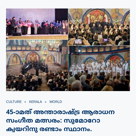
CULTURE
KERALA
WORLD
45-ാമത് അന്താരാഷ്ട്ര ആരാധന
സംഗീത മത്സരം: സുമോറോ
ക്വയറിനു രണ്ടാം സ്ഥാനം.