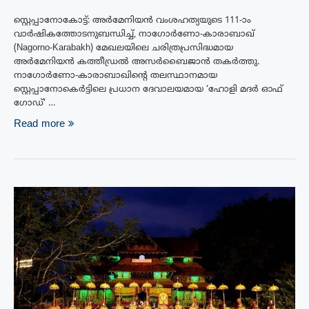
സ്റ്റെപ്പാനോകോട്ട്: അർമേനിയൻ വംശഹത്യയുടെ 111-ാം
വാർഷികത്തോടനുബന്ധിച്ച്, നാഗോർണോ-കാരാബാഖ്
(Nagorno-Karabakh) മേഖലയിലെ ചരിത്രപ്രസിദ്ധമായ
അർമേനിയൻ കത്തീഡ്രൽ അസർബൈജാൻ തകർത്തു.
നാഗോർണോ-കാരാബാഖിന്റെ തലസ്ഥാനമായ
സ്റ്റെപ്പാനോകെർട്ടിലെ പ്രധാന ദേവാലയമായ ‘ഹോളി മദർ ഓഫ്
ഗോഡ്‘ …
Read more