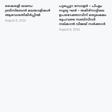
കൈരളി ഓണം:
പുരപ്പുറ സോളർ – പിഎം
ബ്രിസ്ബേൻ മലയാളികൾ
സൂര്യ ഘർ – തമിഴ്നാട്ടിലെ
ആവേശതിമിർപ്പിൽ
ഉപഭോക്താവിന് ഒരുലക്ഷം
രൂപവരെ സബ്സിഡി
August 8, 2026
നല്കാൻ വിജയ് സർക്കാർ
August 8, 2026