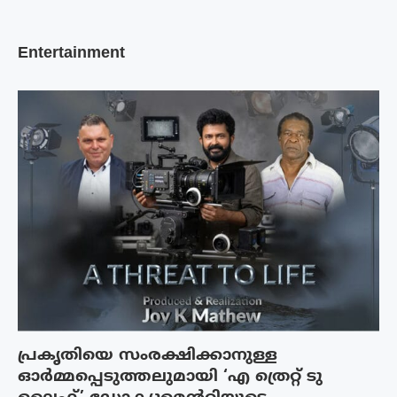
Entertainment
പ്രകൃതിയെ സംരക്ഷിക്കാനുള്ള
ഓർമ്മപ്പെടുത്തലുമായി ‘എ ത്രെറ്റ് ടു