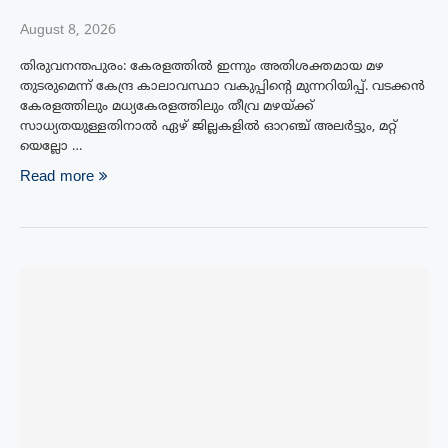
August 8, 2026
തിരുവനന്തപുരം: കേരളത്തിൽ ഇന്നും അതിശക്തമായ മഴ
തുടരുമെന്ന് കേന്ദ്ര കാലാവസ്ഥാ വകുപ്പിന്റെ മുന്നറിയിപ്പ്. വടക്കൻ
കേരളത്തിലും മധ്യകേരളത്തിലും തീവ്ര മഴയ്ക്ക്
സാധ്യതയുള്ളതിനാൽ ഏഴ് ജില്ലകളിൽ ഓറഞ്ച് അലർട്ടും, മറ്റ്
യെല്ലോ …
Read more