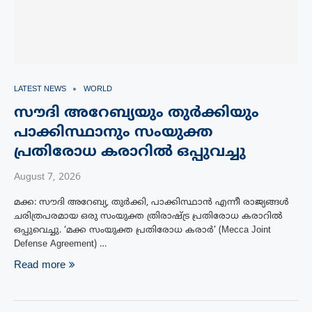
LATEST NEWS
WORLD
സൗദി അറേബ്യയും തുർക്കിയും
പാക്കിസ്ഥാനും സംയുക്ത
പ്രതിരോധ കരാറിൽ ഒപ്പുവച്ചു
August 7, 2026
മക്ക: സൗദി അറേബ്യ, തുർക്കി, പാക്കിസ്ഥാൻ എന്നീ രാജ്യങ്ങൾ
ചരിത്രപരമായ ഒരു സംയുക്ത ത്രിരാഷ്ട്ര പ്രതിരോധ കരാറിൽ
ഒപ്പുവെച്ചു. ‘മക്ക സംയുക്ത പ്രതിരോധ കരാർ’ (Mecca Joint
Defense Agreement) …
Read more