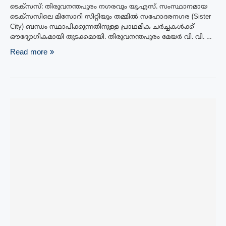
ടെക്‌സസ്‌: തിരുവനന്തപുരം നഗരവും യു.എസ്. സംസ്ഥാനമായ
ടെക്സസിലെ മിസോറി സിറ്റിയും തമ്മിൽ സഹോദരനഗര (Sister
City) ബന്ധം സ്ഥാപിക്കുന്നതിനുള്ള പ്രാഥമിക ചർച്ചകൾക്ക്
ഔദ്യോഗികമായി തുടക്കമായി. തിരുവനന്തപുരം മേയർ വി. വി. …
Read more