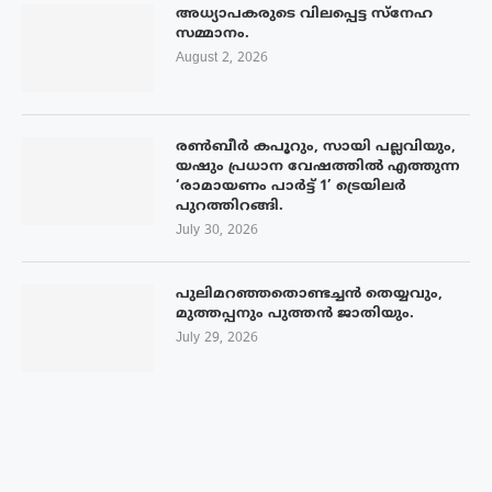
അധ്യാപകരുടെ വിലപ്പെട്ട സ്നേഹ
സമ്മാനം.
August 2, 2026
രൺബീർ കപൂറും, സായി പല്ലവിയും,
യഷും പ്രധാന വേഷത്തിൽ എത്തുന്ന
‘രാമായണം പാർട്ട് 1’ ട്രെയിലർ
പുറത്തിറങ്ങി.
July 30, 2026
പുലിമറഞ്ഞതൊണ്ടച്ചൻ തെയ്യവും,
മുത്തപ്പനും പുത്തൻ ജാതിയും.
July 29, 2026