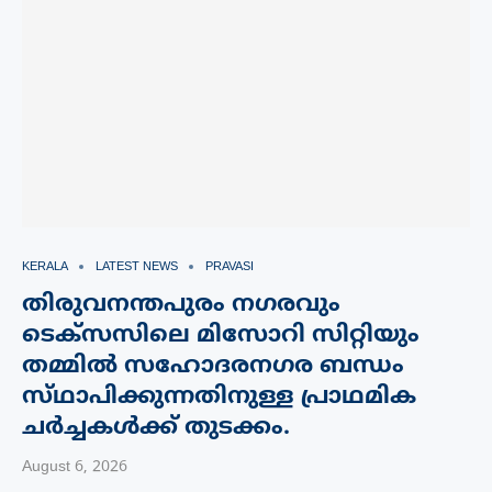
KERALA
LATEST NEWS
PRAVASI
തിരുവനന്തപുരം നഗരവും
ടെക്‌സസിലെ മിസോറി സിറ്റിയും
തമ്മിൽ സഹോദരനഗര ബന്ധം
സ്‌ഥാപിക്കുന്നതിനുള്ള പ്രാഥമിക
ചർച്ചകൾക്ക് തുടക്കം.
August 6, 2026