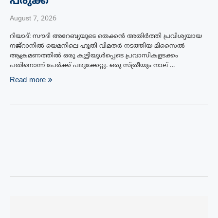
പരുക്ക്
August 7, 2026
റിയാദ്: സൗദി അറേബ്യയുടെ തെക്കൻ അതിർത്തി പ്രവിശ്യയായ
നജ്‌റാനിൽ യെമനിലെ ഹൂതി വിമതർ നടത്തിയ മിസൈൽ
ആക്രമണത്തിൽ ഒരു കുട്ടിയുൾപ്പെടെ പ്രവാസികളടക്കം
പതിനൊന്ന് പേർക്ക് പരുക്കേറ്റു. ഒരു സ്ത്രീയും നാല് …
Read more