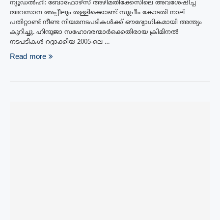
ന്യൂഡൽഹി: ബോഫോഴ്‌സ് അഴിമതിക്കേസിലെ അവശേഷിച്ച
അവസാന അപ്പീലും തള്ളിക്കൊണ്ട് സുപ്രീം കോടതി നാല്
പതിറ്റാണ്ട് നീണ്ട നിയമനടപടികൾക്ക് ഔദ്യോഗികമായി അന്ത്യം
കുറിച്ചു. ഹിന്ദുജാ സഹോദരന്മാർക്കെതിരായ ക്രിമിനൽ
നടപടികൾ റദ്ദാക്കിയ 2005-ലെ …
Read more