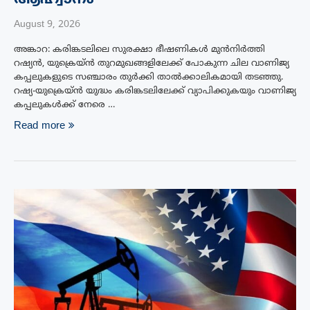
August 9, 2026
അങ്കാറ: കരിങ്കടലിലെ സുരക്ഷാ ഭീഷണികൾ മുൻനിർത്തി
റഷ്യൻ, യുക്രെയ്ൻ തുറമുഖങ്ങളിലേക്ക് പോകുന്ന ചില വാണിജ്യ
കപ്പലുകളുടെ സഞ്ചാരം തുർക്കി താൽക്കാലികമായി തടഞ്ഞു.
റഷ്യ-യുക്രെയ്ൻ യുദ്ധം കരിങ്കടലിലേക്ക് വ്യാപിക്കുകയും വാണിജ്യ
കപ്പലുകൾക്ക് നേരെ …
Read more