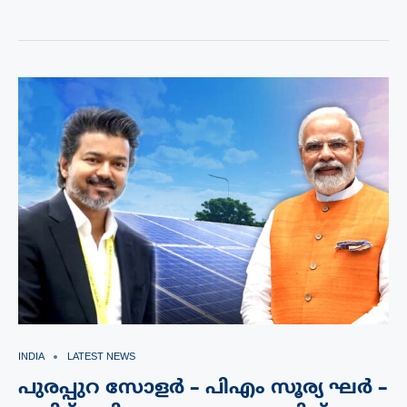
INDIA
LATEST NEWS
പുരപ്പുറ സോളർ – പിഎം സൂര്യ ഘർ –