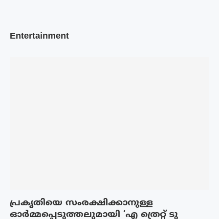
Entertainment
പ്രകൃതിയെ സംരക്ഷിക്കാനുള്ള
ഓർമ്മപ്പെടുത്തലുമായി ‘എ ത്രെറ്റ് ടു