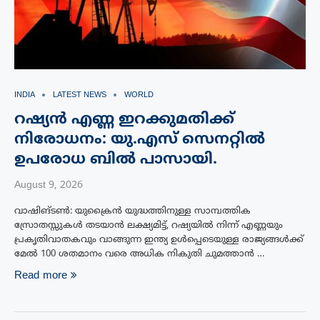
INDIA
LATEST NEWS
WORLD
റഷ്യൻ എണ്ണ ഇറക്കുമതിക്ക്
നിരോധനം: യു.എസ് സെനറ്റിൽ
ഉപരോധ ബിൽ പാസായി.
August 9, 2026
വാഷിങ്ടൺ: യുക്രൈൻ യുദ്ധത്തിനുള്ള സാമ്പത്തിക
സ്രോതസ്സുകൾ തടയാൻ ലക്ഷ്യമിട്ട്, റഷ്യയിൽ നിന്ന് എണ്ണയും
പ്രകൃതിവാതകവും വാങ്ങുന്ന ഇന്ത്യ ഉൾപ്പെടെയുള്ള രാജ്യങ്ങൾക്ക്
മേൽ 100 ശതമാനം വരെ അധിക നികുതി ചുമത്താൻ …
Read more