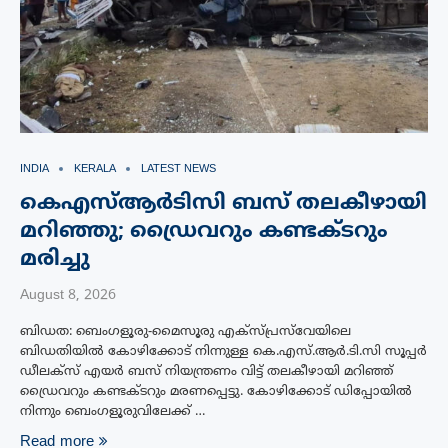
INDIA
KERALA
LATEST NEWS
കെഎസ്ആർടിസി ബസ് തലകീഴായി
മറിഞ്ഞു; ഡ്രൈവറും കണ്ടക്ടറും
മരിച്ചു
August 8, 2026
ബിഡത: ബെംഗളൂരു-മൈസൂരു എക്‌സ്‌പ്രസ്‌വേയിലെ
ബിഡതിയിൽ കോഴിക്കോട് നിന്നുള്ള കെ.എസ്.ആർ.ടി.സി സൂപ്പർ
ഡീലക്സ് എയർ ബസ് നിയന്ത്രണം വിട്ട് തലകീഴായി മറിഞ്ഞ്
ഡ്രൈവറും കണ്ടക്ടറും മരണപ്പെട്ടു. കോഴിക്കോട് ഡിപ്പോയിൽ
നിന്നും ബെംഗളൂരുവിലേക്ക് …
Read more