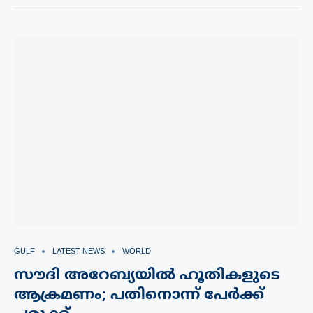
GULF
LATEST NEWS
WORLD
സൗദി അറേബ്യയിൽ ഹൂതികളുടെ
ആക്രമണം; പതിനൊന്ന് പേർക്ക്