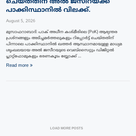
ചെയ്തതിന് അൽ ജസീറയ്‌ക്ക്
പാക്കിസ്ഥാനിൽ വിലക്ക്.
August 5, 2026
മുസാഫറാബാദ്: പാക് അധീന കശ്മീരിലെ (PoK) ആഭ്യന്തര
പ്രശ്നങ്ങളും അടിച്ചമർത്തലുകളും റിപ്പോർട്ട് ചെയ്തതിന്
പിന്നാലെ പാക്കിസ്ഥാനിൽ ഖത്തർ ആസ്ഥാനമായുള്ള മാധ്യമ
ശൃംഖലയായ അൽ ജസീറയുടെ വെബ്സൈറ്റും ഡിജിറ്റൽ
പ്ലാറ്റ്‌ഫോമുകളും ഭരണകൂടം ബ്ലോക്ക് …
Read more
LOAD MORE POSTS