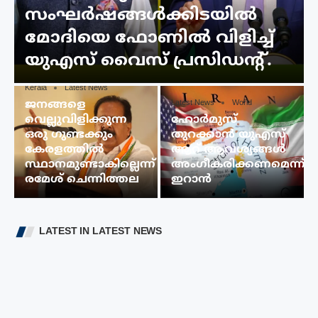
സംഘര്‍ഷങ്ങള്‍ക്കിടയിൽ
മോദിയെ ഫോണില്‍ വിളിച്ച്
യുഎസ് വൈസ് പ്രസിഡന്റ്.
Kerala
Latest News
ജനങ്ങളെ
Latest News
World
വെല്ലുവിളിക്കുന്ന
ഹോർമുസ്
ഒരു ഗുണ്ടക്കും
തുറക്കാൻ യുഎസ്
കേരളത്തിൽ
ആറ് ആവശ്യങ്ങൾ
സ്ഥാനമുണ്ടാകില്ലെന്ന്
അംഗീകരിക്കണമെന്ന്
രമേശ് ചെന്നിത്തല
ഇറാൻ
LATEST IN LATEST NEWS