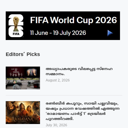
Editors’ Picks
അധ്യാപകരുടെ വിലപ്പെട്ട സ്നേഹ
സമ്മാനം.
August 2, 2026
രൺബീർ കപൂറും, സായി പല്ലവിയും,
യഷും പ്രധാന വേഷത്തിൽ എത്തുന്ന
‘രാമായണം പാർട്ട് 1’ ട്രെയിലർ
പുറത്തിറങ്ങി.
July 30, 2026