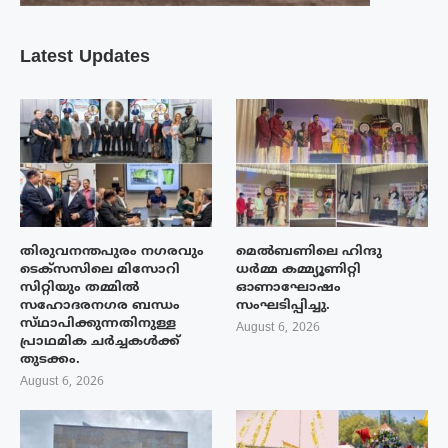
Latest Updates
തിരുവനന്തപുരം നഗരവും
മെൽബണിലെ ഹിന്ദു
ടെക്‌സസിലെ മിസോറി
ധർമ്മ കമ്മ്യൂണിറ്റി
സിറ്റിയും തമ്മിൽ
ഓണാഘോഷം
സഹോദരനഗര ബന്ധം
സംഘടിപ്പിച്ചു.
സ്‌ഥാപിക്കുന്നതിനുള്ള
August 6, 2026
പ്രാഥമിക ചർച്ചകൾക്ക്
തുടക്കം.
August 6, 2026