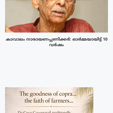
കാവാലം നാരായണപ്പണിക്കർ: ഓർമ്മയായിട്ട് 10
വർഷം