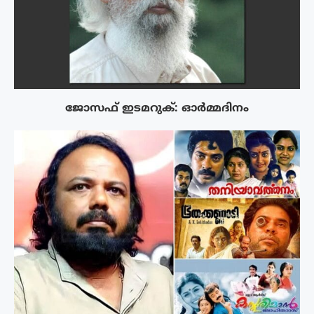
ജോസഫ് ഇടമറുക്: ഓർമ്മദിനം