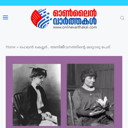
Home
»
ഹെലൻ കെല്ലർ.. അതിജീവനത്തിന്റെ മറ്റൊരു പേര്.