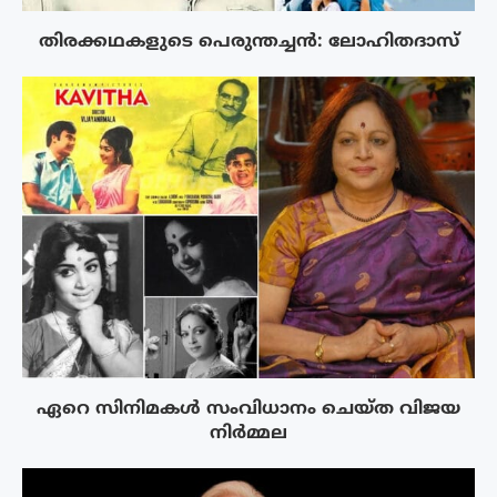
തിരക്കഥകളുടെ പെരുന്തച്ചൻ: ലോഹിതദാസ്
ഏറെ സിനിമകൾ സംവിധാനം ചെയ്ത വിജയ
നിർമ്മല