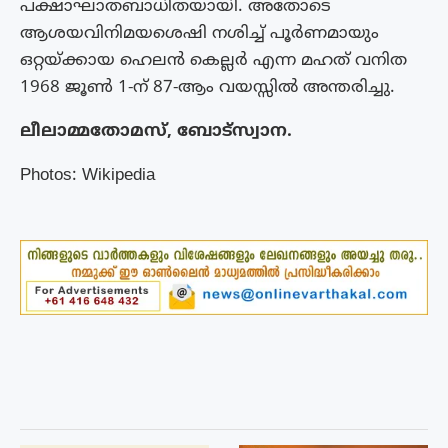
പക്ഷാഘാതബാധിതയായി. അതോടെ
ആശയവിനിമയശെഷി നശിച്ച്‌ പൂർണമായും
ഒറ്റയ്ക്കായ ഹെലൻ കെല്ലർ എന്ന മഹത്‌ വനിത
1968 ജൂൺ 1-ന്‌ 87-ആം വയസ്സിൽ അന്തരിച്ചു.
ലീലാമ്മതോമസ്, ബോട്സ്വാന.
Photos: Wikipedia