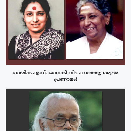
ഗായിക എസ്. ജാനകി വിട പറഞ്ഞു; ആദര
പ്രണാമം!