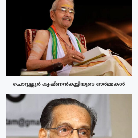
ചൊവ്വല്ലൂർ കൃഷ്ണൻകുട്ടിയുടെ ഓർമ്മകൾ