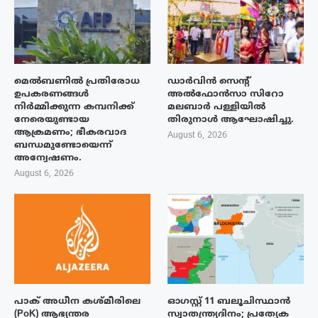
മെൽബണിൽ പ്രതിരോധ
ഡാർവിൻ സെന്റ്
ഉപകരണങ്ങൾ
അൽഫോൻസാ സിറോ
നിർമ്മിക്കുന്ന കമ്പനിക്ക്
മലബാർ പള്ളിയിൽ
നേരെയുണ്ടായ
തിരുനാൾ ആഘോഷിച്ചു.
ആക്രമണം; ഭീകരവാദ
August 6, 2026
ബന്ധമുണ്ടോയെന്ന്
അന്വേഷണം.
August 6, 2026
പാക് അധീന കശ്മീരിലെ
ഓഗസ്റ്റ് 11 ബലൂചിസ്ഥാൻ
(PoK) ആഭ്യന്തര
സ്വാതന്ത്ര്യദിനം; പ്രത്യേക