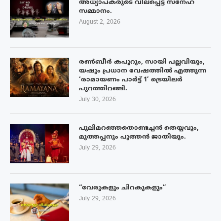
അധ്യാപകരുടെ വിലപ്പെട്ട സ്നേഹ
സമ്മാനം.
August 2, 2026
രൺബീർ കപൂറും, സായി പല്ലവിയും,
യഷും പ്രധാന വേഷത്തിൽ എത്തുന്ന
‘രാമായണം പാർട്ട് 1’ ട്രെയിലർ
പുറത്തിറങ്ങി.
July 30, 2026
പുലിമറഞ്ഞതൊണ്ടച്ചൻ തെയ്യവും,
മുത്തപ്പനും പുത്തൻ ജാതിയും.
July 29, 2026
“വേരുകളും ചിറകുകളും”
July 29, 2026