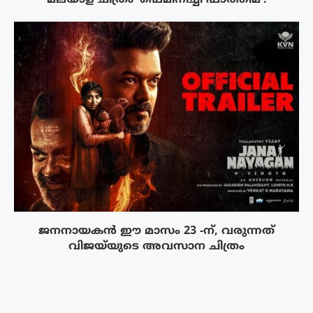
ജനനായകൻ ഈ മാസം 23 -ന്, വരുന്നത്
വിജയ്‌യുടെ അവസാന ചിത്രം