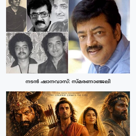
നടൻ ഷാനവാസ്: സ്മരണാഞ്ജലി