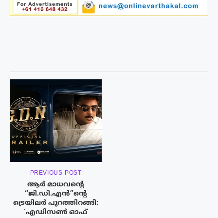
PREVIOUS POST
ആർ മാധവന്റെ
“ജി.ഡി.എൻ”ന്റെ
ട്രെയിലർ പുറത്തിറങ്ങി:
‘എഡിസൺ ഓഫ്