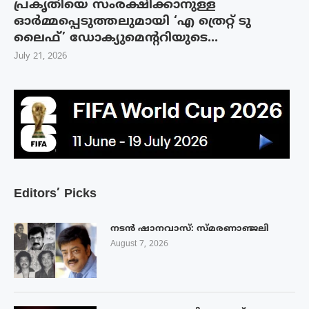
പ്രകൃതിയെ സംരക്ഷിക്കാനുള്ള
ഓർമ്മപ്പെടുത്തലുമായി ‘എ ത്രെറ്റ് ടു
ലൈഫ്’ ഡോക്യുമെന്ററിയുടെ...
July 21, 2026
Editors’ Picks
നടൻ ഷാനവാസ്: സ്മരണാഞ്ജലി
August 7, 2026