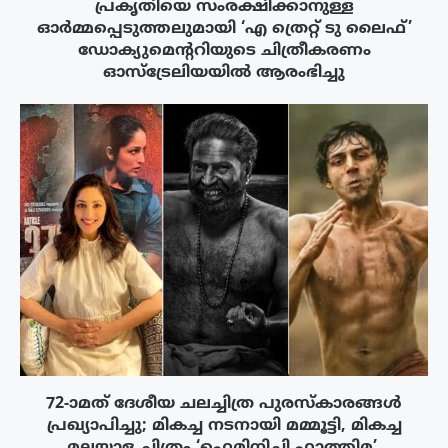
പ്രകൃതിയെ സംരക്ഷിക്കാനുള്ള
ഓർമ്മപ്പെടുത്തലുമായി ‘എ ത്രെറ്റ് ടു ലൈഫ്’
ഡോക്യുമെന്ററിയുടെ ചിത്രീകരണം
ഓസ്‌ട്രേലിയയിൽ ആരംഭിച്ചു
72-ാമത് ദേശീയ ചലച്ചിത്ര പുരസ്‌കാരങ്ങള്‍
പ്രഖ്യാപിച്ചു; മികച്ച നടനായി മമ്മൂട്ടി, മികച്ച
മലയാള ചിത്രം ‘ഫെമിനിച്ചി ഫാത്തിമ’.