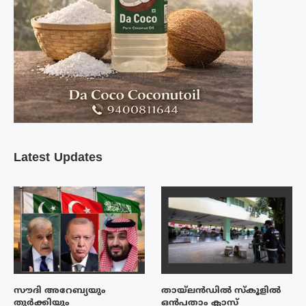
Latest Updates
സൗദി അറേബ്യയും
തായ്‌ലൻഡിൽ സ്കൂളിൽ
തുർക്കിയും
ഒൻപതാം ക്ലാസ്