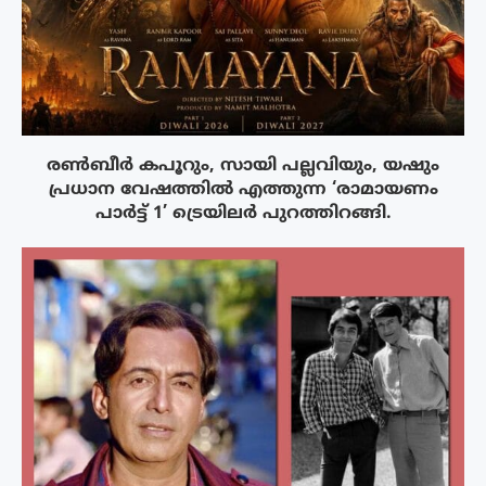
രൺബീർ കപൂറും, സായി പല്ലവിയും, യഷും
പ്രധാന വേഷത്തിൽ എത്തുന്ന ‘രാമായണം
പാർട്ട് 1’ ട്രെയിലർ പുറത്തിറങ്ങി.