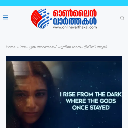
Home
»
‘അച്യുത അവതാരം’ പുതിയ ഗാനം റിലീസ് ആയി…