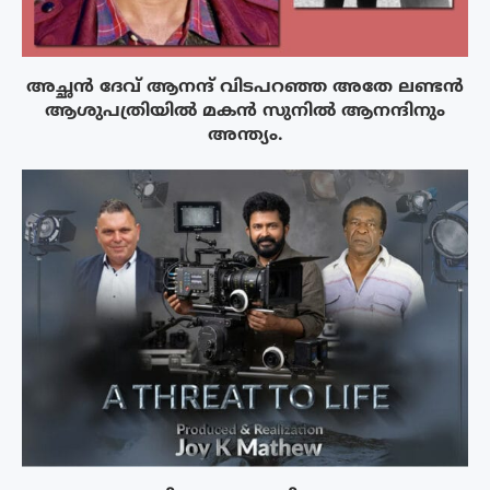
അച്ഛൻ ദേവ് ആനന്ദ് വിടപറഞ്ഞ അതേ ലണ്ടൻ
ആശുപത്രിയിൽ മകൻ സുനിൽ ആനന്ദിനും
അന്ത്യം.