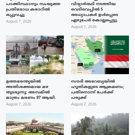
പാക്കിസ്ഥാനും സംയുക്ത
വിദ്യാർത്ഥി നടത്തിയ
പ്രതിരോധ കരാറിൽ
വെടിവെപ്പിൽ 5
ഒപ്പുവച്ചു
അധ്യാപകർ ഉൾപ്പെടെ
ഏഴുപേർ കൊല്ലപ്പെട്ടു.
August 7, 2026
August 7, 2026
ഉത്തരേന്ത്യയിൽ
സൗദി അറേബ്യയിൽ
അതിശക്തമായ മഴ
ഹൂതികളുടെ ആക്രമണം;
തുടരുന്നു; അസമിൽ
പതിനൊന്ന് പേർക്ക്
മാത്രം മരണം 97 ആയി.
പരുക്ക്
August 7, 2026
August 7, 2026