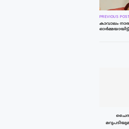
PREVIOUS POS
കാവാലം നാര
ഓർമ്മയായിട്ട
ചൈനയ
മറുപടിയുമാ