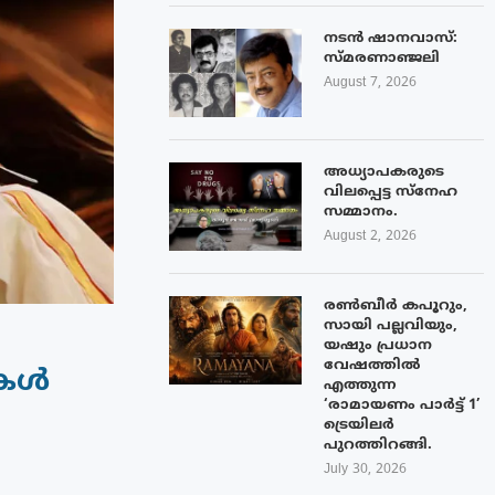
നടൻ ഷാനവാസ്:
സ്മരണാഞ്ജലി
August 7, 2026
അധ്യാപകരുടെ
വിലപ്പെട്ട സ്നേഹ
സമ്മാനം.
August 2, 2026
രൺബീർ കപൂറും,
സായി പല്ലവിയും,
യഷും പ്രധാന
വേഷത്തിൽ
മകൾ
എത്തുന്ന
‘രാമായണം പാർട്ട് 1’
ട്രെയിലർ
പുറത്തിറങ്ങി.
July 30, 2026