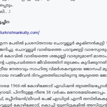
്പെടും.
.. .!
ച്ചിറ
lurkrishnankutty.com/
 എന്ന പേരിൽ പ്രശസ്തനായ ചൊവ്വല്ലൂർ കൃഷ്ണൻകുട്ട
ജനിച്ചു. ചൊവ്വല്ലൂർ വാരിയത്തെ പാറുക്കുട്ടി വാരസ്യാരു
ൂർ കോവിൽ വാരിയത്തെ ശങ്കുണ്ണി വാര്യരുമാണ് മാതാ
ൻ്റെ പത്രപ്രവർത്തന ജീവിതത്തിന് തുടക്കം കുറിക്കുന്നത
്ട്രീയ നേതാവും സാഹിത്യ വിമർശകനുമായ ജോസഫ് മുണ്
ററായ നവജീവൻ ദിനപ്പത്രത്തിലായിരുന്നു ആദ്യത്തെ ജോ
രമ 1966-ൽ കോഴിക്കോട് എഡിഷൻ തുടങ്ങിയപ്പോൾ ച
ായി. പിന്നീടുള്ള നീണ്ട 38 വർഷം മനോരമയ്ക്കൊപ്പം. 
ഫ്, ഒപ്പീനിയൻ/ലീഡർ പേജ് എഡിറ്റർ എന്നീ തസ്തിക
ല്ലൂർ കോഴിക്കോട്, കൊച്ചി യൂണിറ്റുകളിൽ അസിസ്റ്റൻ്റ