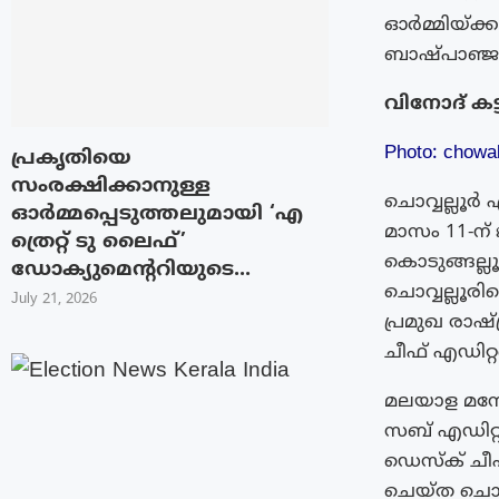
ഓർമ്മിയ്ക്കപ
ബാഷ്പാഞ്ജലി
വിനോദ് കട്ട
Photo:
chowal
പ്രകൃതിയെ
സംരക്ഷിക്കാനുള്ള
ചൊവ്വല്ലൂർ
ഓർമ്മപ്പെടുത്തലുമായി ‘എ
മാസം 11-ന് 
ത്രെറ്റ് ടു ലൈഫ്’
കൊടുങ്ങല്ല
ഡോക്യുമെന്ററിയുടെ...
ചൊവ്വല്ലൂരി
July 21, 2026
പ്രമുഖ രാഷ
ചീഫ് എഡിറ്
മലയാള മനോ
സബ് എഡിറ്ററ
ഡെസ്ക് ചീ
ചെയ്ത ചൊവ്വ