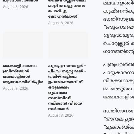
പുരസ്‌കാരങ്ങൾ
ലൈവ് സ്റ്റേജ് ഷോ
മലയാളത്തില
മാറ്റി വെച്ചു; ക്ഷമ
August 8, 2026
കൃഷ്ണൻകുട്
ചോദിച്ചു
മോഹൻലാൽ
ഭക്തിസാന്ദ്
August 8, 2026
“ഒരുനേരമെങ
ഗുരുവായൂരപ്
ചൊവ്വല്ലൂർ
ഗാനത്തിന്റ
പത്രപ്രവര്‍
കൈരളി ഓണം:
പുരപ്പുറ സോളർ –
ബ്രിസ്ബേൻ
പിഎം സൂര്യ ഘർ –
പാട്ടുകാര
മലയാളികൾ
തമിഴ്നാട്ടിലെ
തിരക്കഥാക
ആവേശതിമിർപ്പിൽ
ഉപഭോക്താവിന്
ഒരുലക്ഷം
പേരെടുത്ത പ
August 8, 2026
രൂപവരെ
മേഖലകളിലെല്
സബ്സിഡി
നല്കാൻ വിജയ്
സർക്കാർ
ഭക്തിഗാനങ്ങ
August 8, 2026
“അമ്പലപ്പുഴ
“മൂകാംബിക