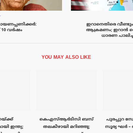
T
ായണപ്പണിക്കർ:
ഇറാനെതിരെ വീണ്ടു
് 10 വർഷം
ആക്രമണം; ഇറാൻ വ
ധാരണ പാലിച്ചില
YOU MAY ALSO LIKE
്ക്ക്
കെഎസ്ആർടിസി ബസ്
പുരപ്പുറ 
യി ഇന്ത്യ;
തലകീഴായി മറിഞ്ഞു;
സൂര്യ ഘർ – 