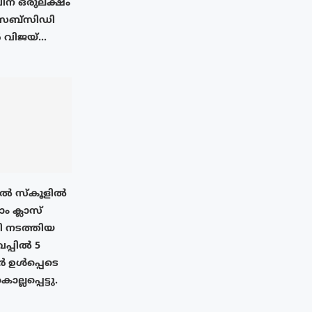
ന് ഒരുലക്ഷം
 സബ്സിഡി
വിജയ്...
ിൽ സ്കൂളിൽ
 ക്ലാസ്
ഥി നടത്തിയ
പ്പിൽ 5
 ഉൾപ്പെടെ
്ലപ്പെട്ടു.