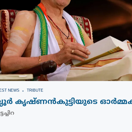
EST NEWS
TRIBUTE
്ലൂർ കൃഷ്ണൻകുട്ടിയുടെ ഓർമ്
ടച്ചിറ