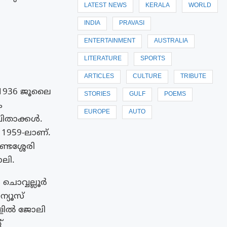
LATEST NEWS
KERALA
WORLD
INDIA
PRAVASI
ENTERTAINMENT
AUSTRALIA
LITERATURE
SPORTS
ARTICLES
CULTURE
TRIBUTE
ി 1936 ജൂലൈ
STORIES
GULF
POEMS
ം
EUROPE
AUTO
പിതാക്കൾ.
് 1959-ലാണ്.
ടശ്ശേരി
ലി.
ൊവ്വല്ലൂർ
ന്യൂസ്
കളിൽ ജോലി
്