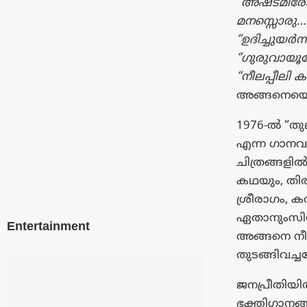
“അഷ്ടമിര
മനസ്സൊരു….
“ഉദിച്ചുയർന
“ഗുരുവായൂര
“നീലപ്പീലി 
അങ്ങനെയെത
1976-ൽ “തു
എന്ന ഗാനവു
ചിത്രങ്ങളിൽ 
കഥയും, തി
ശ്രീരാഗം, ക
ഏതാനുംസിന
Entertainment
അങ്ങനെ നീള
തുടങ്ങിവച്ച
ജനപ്രീതിയി
ഭക്തിഗാനങ്