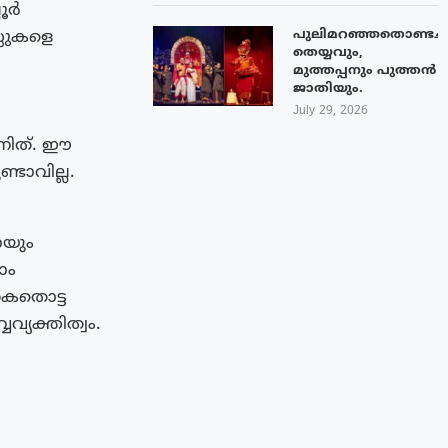
ലൂർ
പുലിമറഞ്ഞതൊണ്ടച്
്സുകളെ
തെയ്യവും,
മുത്തപ്പനും പുത്തൻ
ജാതിയും.
July 29, 2026
്നിത്. ഈ
ടാവില്ല.
ായും
ാം
 കൈതൊട്ട
്യക്തിത്വം.