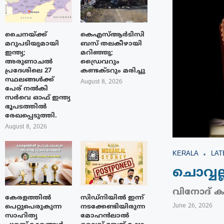
ചൈനയ്ക്ക്
കെഎസ്ആർടിസി
മറുപടിയുമായി
ബസ് തലകീഴായി
ഇന്ത്യ;
മറിഞ്ഞു;
അരുണാചൽ
ഡ്രൈവറും
പ്രദേശിലെ 27
കണ്ടക്ടറും മരിച്ചു
സ്ഥലങ്ങൾക്ക്
August 8, 2026
പേര് നൽകി
സർവെ ഓഫ് ഇന്ത്യ
ഭൂപടത്തിൽ
രേഖപ്പെടുത്തി.
August 8, 2026
KERALA
LAT
ചൊവ്വല
വിനോദ് കട്
കേരളത്തിൽ
സിഡ്നിയിൽ ഇന്ന്
June 26, 2026
പെറ്റുപെരുകുന്ന
നടക്കേണ്ടിയിരുന്ന
സാഹിത്യ
മോഹൻലാൽ