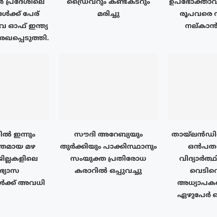
പ്രദേശിലെ
ഡ്രൈവറും കണ്ടക്ടറും
ഉപഭോക്താവി
ൾക്ക് പേര്
മരിച്ചു
രൂപവരെ
ഓഫ് ഇന്ത്യ
നല്കാൻ 
ഖപ്പെടുത്തി.
ൽ ഇന്നും
സൗദി അറേബ്യയും
തായ്‌ലൻഡ
തമായ മഴ
തുർക്കിയും പാക്കിസ്ഥാനും
ഒൻപതാം
ജില്ലകളിലെ
സംയുക്ത പ്രതിരോധ
വിദ്യാർത്
ാഭ്യാസ
കരാറിൽ ഒപ്പുവച്ചു
വെടിവെ
ൾക്ക് അവധി
അധ്യാപകർ
ഏഴുപേർ കൊല