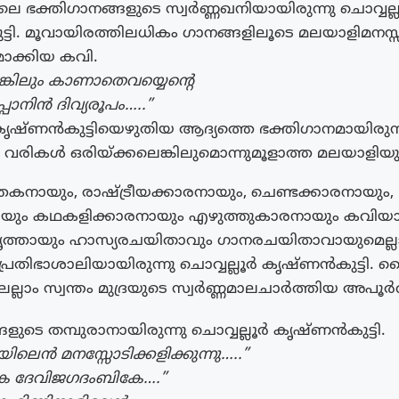
െ ഭക്തിഗാനങ്ങളുടെ സ്വർണ്ണഖനിയായിരുന്നു ചൊവ്വല്
ടി. മൂവായിരത്തിലധികം ഗാനങ്ങളിലൂടെ മലയാളിമനസ
രമാക്കിയ കവി.
്കിലും കാണാതെവയ്യെന്റെ
പാനിൻ ദിവ്യരൂപം…..”
 കൃഷ്ണൻകുട്ടിയെഴുതിയ ആദ്യത്തെ ഭക്തിഗാനമായിരുന
െ വരികൾ ഒരിയ്ക്കലെങ്കിലുമൊന്നുമൂളാത്ത മലയാളിയുണ്
ത്തകനായും, രാഷ്ട്രീയക്കാരനായും, ചെണ്ടക്കാരനായും,
നായും കഥകളിക്കാരനായും എഴുത്തുകാരനായും കവിയ
ൃത്തായും ഹാസ്യരചയിതാവും ഗാനരചയിതാവായുമെല്ല
്രതിഭാശാലിയായിരുന്നു ചൊവ്വല്ലൂര്‍ കൃഷ്ണന്‍കുട്ടി.
ലാം സ്വന്തം മുദ്രയുടെ സ്വർണ്ണമാലചാർത്തിയ അപൂർവ്വവ
ളുടെ തമ്പുരാനായിരുന്നു ചൊവ്വല്ലൂർ കൃഷ്ണൻകുട്ടി.
യിലെൻ മനസ്സോടിക്കളിക്കുന്നു…..”
േ ദേവിജഗദംബികേ….”