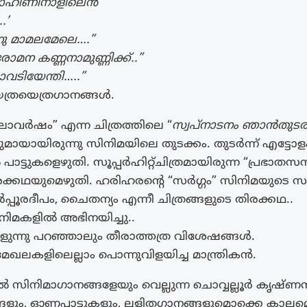
ോഹിണിനാളിലെൻ
.’
്നു മാമലമേലെ….”
ോമന കണ്ണനാമുണ്ണിക്ക്..”
കാവടിയേന്തി…..”
്രയെത്രഗാനങ്ങൾ.
ലാവർഷം” എന്ന ചിത്രത്തിലെ “
സ്വപ്നാടനം ഞാൻതുടരു
മായായിരുന്നു സിനിമയിലെ തുടക്കം. തുടർന്ന് എട്ടോള
പാട്ടുകളെഴുതി. സൂപ്പർഹിറ്റ്ചിത്രമായിരുന്ന “പ്രഭാതസന്ധ
രക്കഥയുമെഴുതി. ഹരിഹരന്റെ “സർഗ്ഗം” സിനിമയുടെ 
ർപ്പൂരദീപം, ചൈതന്യം എന്നീ ചിത്രങ്ങളുടെ തിരക്കഥ..
ിമകളിൽ അഭിനയിച്ചു..
ുന്നു പറഞ്ഞാലും തീരാത്തത്ര വിശേഷങ്ങൾ.
മേഖലകളിലെല്ലാം പൊന്നുവിളയിച്ച മാന്ത്രികൻ.
ൽ സിനിമാഗാനങ്ങളേയും വെല്ലുന്ന ചൊവ്വല്ലൂർ കൃഷ്ണൻ
ങളും, ഓണപ്പാട്ടുകളും, ലളിതഗാനങ്ങളുമൊക്കെ കാലമെ