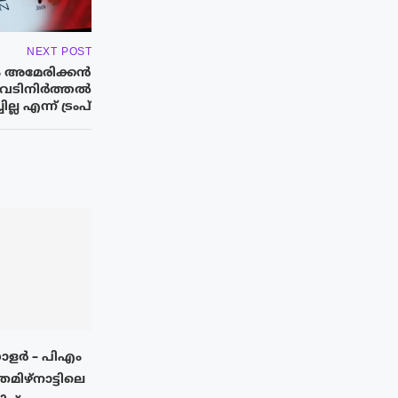
NEXT POST
ം അമേരിക്കൻ
െടിനിർത്തൽ
്ല എന്ന് ട്രംപ്
സോളർ – പിഎം
തമിഴ്നാട്ടിലെ