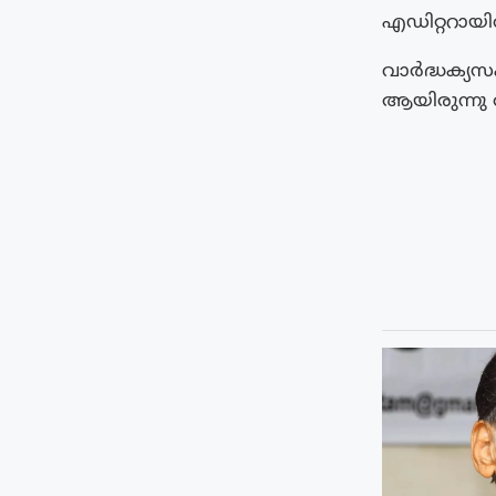
എഡിറ്ററായിര
വാർദ്ധക്യസ
ആയിരുന്നു അ