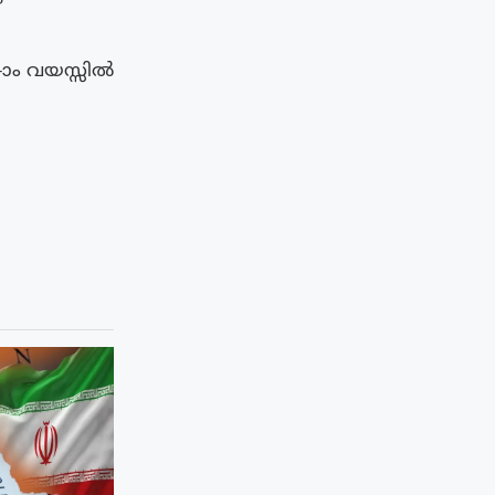
-ാം വയസ്സിൽ