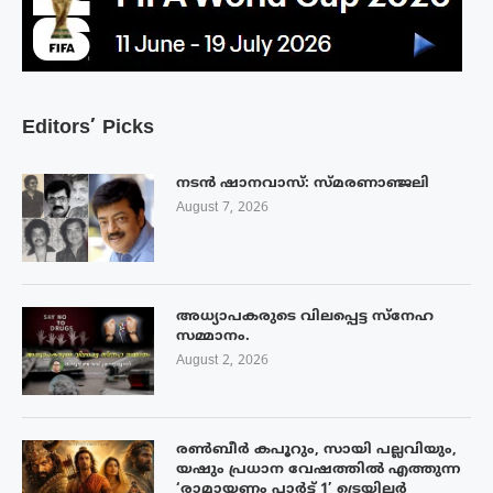
Editors’ Picks
നടൻ ഷാനവാസ്: സ്മരണാഞ്ജലി
August 7, 2026
അധ്യാപകരുടെ വിലപ്പെട്ട സ്നേഹ
സമ്മാനം.
August 2, 2026
രൺബീർ കപൂറും, സായി പല്ലവിയും,
യഷും പ്രധാന വേഷത്തിൽ എത്തുന്ന
‘രാമായണം പാർട്ട് 1’ ട്രെയിലർ