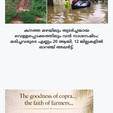
കനത്ത മഴയിലും തുടർച്ചയായ
വെള്ളപ്പൊക്കത്തിലും വൻ നാശനഷ്ടം;
മരിച്ചവരുടെ എണ്ണം 20 ആയി, 12 ജില്ലകളിൽ
ഓറഞ്ച് അലർട്ട്.