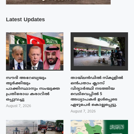
Latest Updates
സൗദി അറേബ്യയും
തായ്‌ലൻഡിൽ സ്കൂളിൽ
തുർക്കിയും
ഒൻപതാം ക്ലാസ്
പാക്കിസ്ഥാനും സംയുക്ത
വിദ്യാർത്ഥി നടത്തിയ
പ്രതിരോധ കരാറിൽ
വെടിവെപ്പിൽ 5
ഒപ്പുവച്ചു
അധ്യാപകർ ഉൾപ്പെടെ
ഏഴുപേർ കൊല്ലപ്പെട്ടു.
August 7, 2026
August 7, 2026