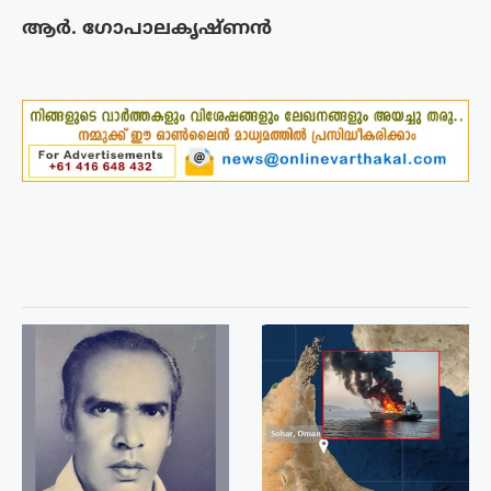
ആർ. ഗോപാലകൃഷ്ണൻ