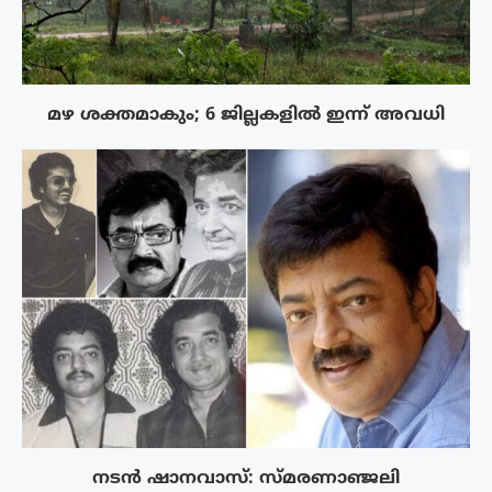
മഴ ശക്തമാകും; 6 ജില്ലകളിൽ ഇന്ന് അവധി
നടൻ ഷാനവാസ്: സ്മരണാഞ്ജലി