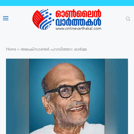
Home
»
അലക്സാണ്ടർ പറമ്പിത്തറ: ഓർമ്മ