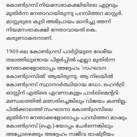
കോൺഗ്രസ് നിയമസഭാകക്ഷിയിലെ ഏറ്റവും
മുതിർന്ന നേതാവായിരുന്നു പറമ്പിത്തറ മാസ്റ്റർ.
മാസ്റ്റരുടെ കൂടി അഭിപ്രായം മാനിച്ചു അന്ന്
നിയമസഭാകക്ഷി നേതാവായത് കെ.
കരുണാകരനാണ്.
1969-ലെ കോൺഗ്രസ് പാർട്ടിയുടെ ദേശീയ
തലത്തിലുണ്ടായ പിളർപ്പിൽ എല്ലാ മുതിർന്ന
നേതാക്കളോടൊപ്പം അദ്ദേഹം ‘സംഘടന
കോൺഗ്രസിൽ’ ആയിരുന്നു. ആ നിലയിൽ
കോൺഗ്രസ് സ്ഥാനാർത്ഥിയായ ഡോ. ഹെൻട്രി
ഓസ്റ്റിന് എതിരെ എറണാകുളം പാർലിമെന്ററി
മണ്ഡലത്തിൽ മത്സരിച്ചെങ്കിലും വിജയം കണ്ടില്ല.
പിൽക്കാലത്ത് സംഘടനാ കോൺഗ്രസിലെ
മുതിർന്ന നേതാക്കളോടൊപ്പം പറമ്പിത്തറ മാഷും
കോൺഗ്രസ് (ഐ.)-യോപ്പം ചേർന്നെങ്കിലും
അപ്പോഴെക്കും അദ്ദേഹം സജീവ രാഷ്ട്രീയം