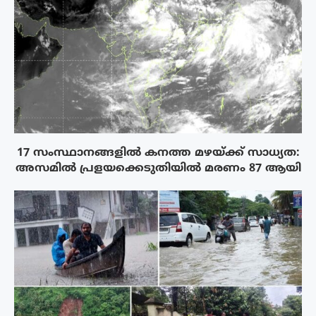
17 സംസ്ഥാനങ്ങളിൽ കനത്ത മഴയ്ക്ക് സാധ്യത:
അസമിൽ പ്രളയക്കെടുതിയിൽ മരണം 87 ആയി