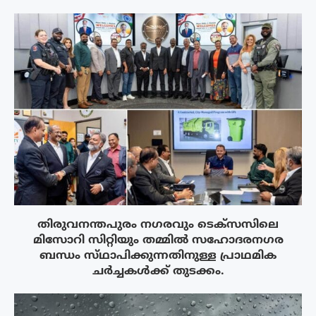
തിരുവനന്തപുരം നഗരവും ടെക്‌സസിലെ
മിസോറി സിറ്റിയും തമ്മിൽ സഹോദരനഗര
ബന്ധം സ്‌ഥാപിക്കുന്നതിനുള്ള പ്രാഥമിക
ചർച്ചകൾക്ക് തുടക്കം.