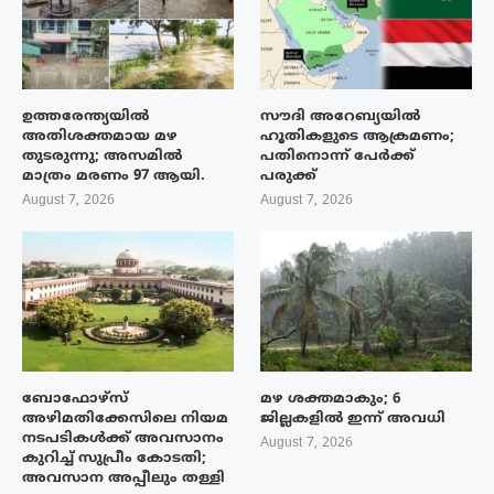
ഉത്തരേന്ത്യയിൽ
സൗദി അറേബ്യയിൽ
അതിശക്തമായ മഴ
ഹൂതികളുടെ ആക്രമണം;
തുടരുന്നു; അസമിൽ
പതിനൊന്ന് പേർക്ക്
മാത്രം മരണം 97 ആയി.
പരുക്ക്
August 7, 2026
August 7, 2026
ബോഫോഴ്‌സ്
മഴ ശക്തമാകും; 6
അഴിമതിക്കേസിലെ നിയമ
ജില്ലകളിൽ ഇന്ന് അവധി
നടപടികൾക്ക് അവസാനം
August 7, 2026
കുറിച്ച് സുപ്രീം കോടതി;
അവസാന അപ്പീലും തള്ളി