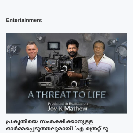
Entertainment
പ്രകൃതിയെ സംരക്ഷിക്കാനുള്ള
ഓർമ്മപ്പെടുത്തലുമായി ‘എ ത്രെറ്റ് ടു