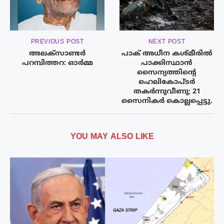
PREVIOUS POST
NEXT POST
അലക്സാണ്ടർ
പാക് അധീന കശ്മീരിൽ
പറമ്പിത്തറ: ഓർമ്മ
പാക്കിസ്ഥാൻ
സൈന്യത്തിൻ്റെ
ഹെലികോപ്ടർ
തകർന്നുവീണു; 21
സൈനികർ കൊല്ലപ്പെട്ടു.
YOU MAY ALSO LIKE