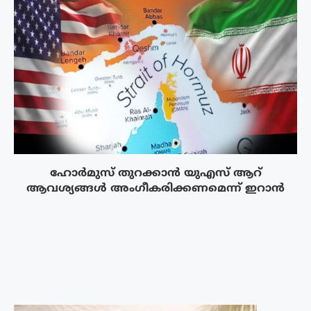
ഹോർമുസ് തുറക്കാൻ യുഎസ് ആറ്
ആവശ്യങ്ങൾ അംഗീകരിക്കണമെന്ന് ഇറാൻ