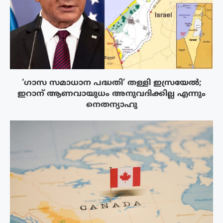
‘ഗാസ സമാധാന പദ്ധതി’ തള്ളി ഇസ്രയേൽ;
ഇറാന് ആണവായുധം അനുവദിക്കില്ല എന്നും
നെതന്യാഹു