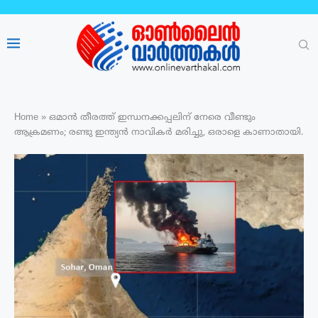
Home
»
ഒമാൻ തീരത്ത് ഇന്ധനക്കപ്പലിന് നേരെ വീണ്ടും
ആക്രമണം; രണ്ടു ഇന്ത്യൻ നാവികർ മരിച്ചു, ഒരാളെ കാണാതായി.