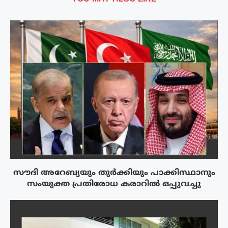
സൗദി അറേബ്യയും തുർക്കിയും പാക്കിസ്ഥാനും
സംയുക്ത പ്രതിരോധ കരാറിൽ ഒപ്പുവച്ചു