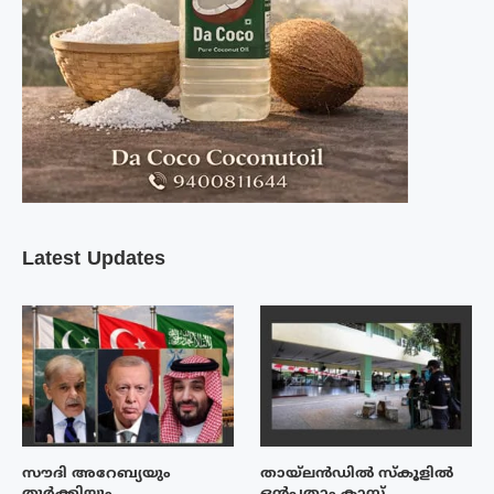
Latest Updates
സൗദി അറേബ്യയും
തായ്‌ലൻഡിൽ സ്കൂളിൽ
തുർക്കിയും
ഒൻപതാം ക്ലാസ്