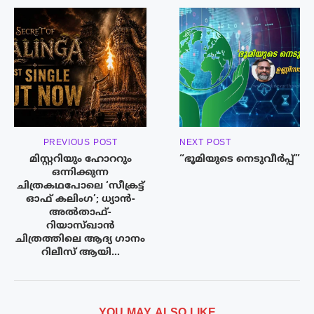
PREVIOUS POST
NEXT POST
മിസ്റ്ററിയും ഹോററും
“ഭൂമിയുടെ നെടുവീർപ്പ്”
ഒന്നിക്കുന്ന
ചിത്രകഥപോലെ ‘സീക്രട്ട്
ഓഫ് കലിംഗ’; ധ്യാൻ-
അൽതാഫ്-
റിയാസ്ഖാൻ
ചിത്രത്തിലെ ആദ്യ ഗാനം
റിലീസ് ആയി…
YOU MAY ALSO LIKE