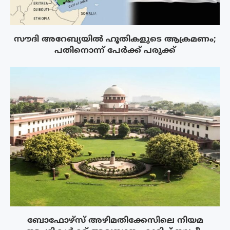
സൗദി അറേബ്യയിൽ ഹൂതികളുടെ ആക്രമണം;
പതിനൊന്ന് പേർക്ക് പരുക്ക്
ബോഫോഴ്‌സ് അഴിമതിക്കേസിലെ നിയമ