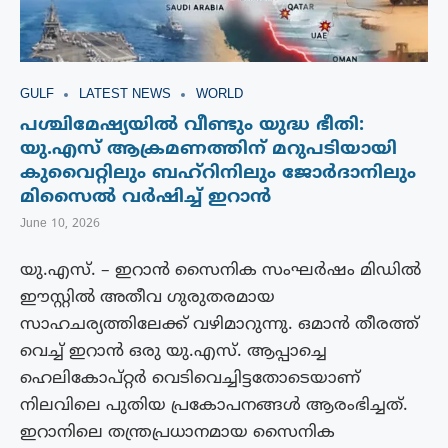
GULF
LATEST NEWS
WORLD
പശ്ചിമേഷ്യയിൽ വീണ്ടും യുദ്ധ ഭീതി:
യു.എസ് ആക്രമണത്തിന് മറുപടിയായി
കുവൈറ്റിലും ബഹ്റിനിലും ജോർദാനിലും
മിസൈൽ വർഷിച്ച് ഇറാൻ
June 10, 2026
യു.എസ്. – ഇറാൻ സൈനിക സംഘർഷം മിഡിൽ
ഈസ്റ്റിൽ അതീവ ഗുരുതരമായ
സാഹചര്യത്തിലേക്ക് വഴിമാറുന്നു. ഒമാൻ തീരത്ത്
വെച്ച് ഇറാൻ ഒരു യു.എസ്. ആപ്പാച്ചെ
ഹെലികോപ്റ്റർ വെടിവെച്ചിട്ടതോടെയാണ്
നിലവിലെ പുതിയ പ്രകോപനങ്ങൾ ആരംഭിച്ചത്.
ഇറാനിലെ തന്ത്രപ്രധാനമായ സൈനിക