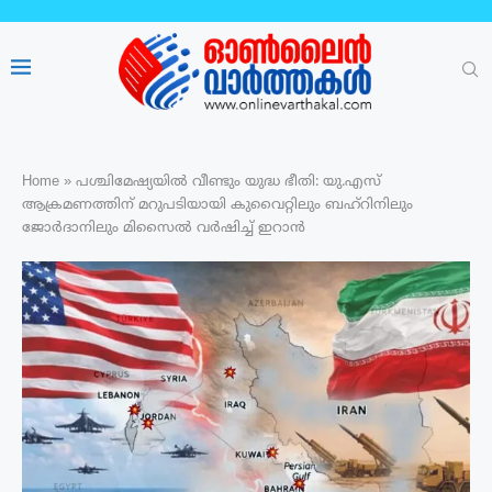
Home
»
പശ്ചിമേഷ്യയിൽ വീണ്ടും യുദ്ധ ഭീതി: യു.എസ്
ആക്രമണത്തിന് മറുപടിയായി കുവൈറ്റിലും ബഹ്റിനിലും
ജോർദാനിലും മിസൈൽ വർഷിച്ച് ഇറാൻ