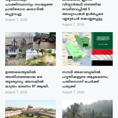
പാക്കിസ്ഥാനും സംയുക്ത
വിദ്യാർത്ഥി നടത്തിയ
പ്രതിരോധ കരാറിൽ
വെടിവെപ്പിൽ 5
ഒപ്പുവച്ചു
അധ്യാപകർ ഉൾപ്പെടെ
ഏഴുപേർ കൊല്ലപ്പെട്ടു.
August 7, 2026
August 7, 2026
ഉത്തരേന്ത്യയിൽ
സൗദി അറേബ്യയിൽ
അതിശക്തമായ മഴ
ഹൂതികളുടെ ആക്രമണം;
തുടരുന്നു; അസമിൽ
പതിനൊന്ന് പേർക്ക്
മാത്രം മരണം 97 ആയി.
പരുക്ക്
August 7, 2026
August 7, 2026