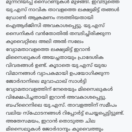
മുന്നറിയിപ്പ് സൈറണുകൾ മുഴങ്ങി. ഇവിടുത്തെ
യു.എസ് നാവിക താവളത്തെ ലക്ഷ്യമിട്ട് തങ്ങൾ
ഡ്രോൺ ആക്രമണം നടത്തിയതായി
ഐആർജിസി അവകാശപ്പെട്ടു. യു.എസ്
സൈനികർ വൻതോതിൽ തമ്പടിച്ചിരിക്കുന്ന
കുവൈറ്റിലെ അലി അൽ സലേം
വ്യോമതാവളത്തെ ലക്ഷ്യമിട്ട് ഇറാൻ
മിസൈലുകൾ അയച്ചതായും പ്രാദേശിക
വിവരങ്ങൾ ഉണ്ട്. കൂടാതെ യു.എസ് യുദ്ധ
വിമാനങ്ങൾ വ്യാപകമായി ഉപയോഗിക്കുന്ന
ജോർദാനിലെ മുവാഫാഖ് സാൾട്ടി
വ്യോമതാവളത്തിന് നേരെയും മിസൈലുകൾ
വിക്ഷേപിച്ചതായി ഇറാൻ അവകാശപ്പെട്ടു.
ബഹ്റൈനിലെ യു.എസ്. താവളത്തിന് സമീപം
വലിയ സ്ഫോടനങ്ങൾ റിപ്പോർട്ട് ചെയ്യപ്പെട്ടിട്ടുണ്ട്.
അതേസമയം, ഇറാൻ തൊടുത്ത ചില
മിസൈലുകൾ ജോർദാനും കുവൈത്തും