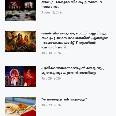
അധ്യാപകരുടെ വിലപ്പെട്ട സ്നേഹ
സമ്മാനം.
August 2, 2026
രൺബീർ കപൂറും, സായി പല്ലവിയും,
യഷും പ്രധാന വേഷത്തിൽ എത്തുന്ന
‘രാമായണം പാർട്ട് 1’ ട്രെയിലർ
പുറത്തിറങ്ങി.
July 30, 2026
പുലിമറഞ്ഞതൊണ്ടച്ചൻ തെയ്യവും,
മുത്തപ്പനും പുത്തൻ ജാതിയും.
July 29, 2026
“വേരുകളും ചിറകുകളും”
July 29, 2026