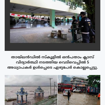
തായ്‌ലൻഡിൽ സ്കൂളിൽ ഒൻപതാം ക്ലാസ്
വിദ്യാർത്ഥി നടത്തിയ വെടിവെപ്പിൽ 5
അധ്യാപകർ ഉൾപ്പെടെ ഏഴുപേർ കൊല്ലപ്പെട്ടു.