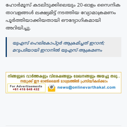
ഹോർമൂസ് കടലിടുക്കിലെയും 20-ഓളം സൈനിക
താവളങ്ങൾ ലക്ഷ്യമിട്ട് നടത്തിയ വ്യോമാക്രമണം
പൂർത്തിയാക്കിയതായി ഔദ്യോഗികമായി
അറിയിച്ചു.
യുഎസ് ഹെലികോപ്റ്റർ ആക്രമിച്ചത് ഇറാൻ;
മറുപടിയായി ഇറാനിൽ യുഎസ് ആക്രമണം