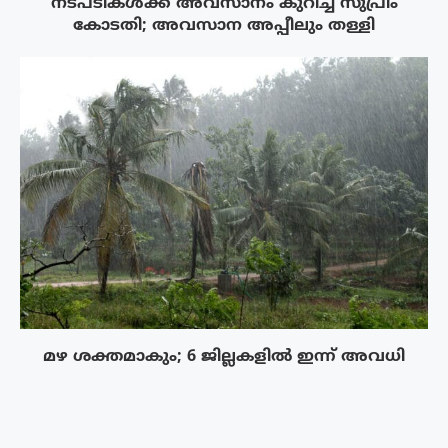
നടപടികൾക്ക് അവസാനം കുറിച്ച് സുപ്രീം
കോടതി; അവസാന അപ്പീലും തള്ളി
മഴ ശക്തമാകും; 6 ജില്ലകളിൽ ഇന്ന് അവധി