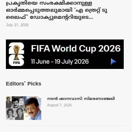
പ്രകൃതിയെ സംരക്ഷിക്കാനുള്ള
ഓർമ്മപ്പെടുത്തലുമായി ‘എ ത്രെറ്റ് ടു
ലൈഫ്’ ഡോക്യുമെന്ററിയുടെ...
July 21, 2026
Editors’ Picks
നടൻ ഷാനവാസ്: സ്മരണാഞ്ജലി
August 7, 2026