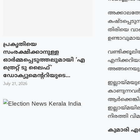
അക്കാലത്തേ
കഷ്ടപ്പെടുന
തിരിയെ വാങ
ഉണ്ടാവുമായി
പ്രകൃതിയെ
സംരക്ഷിക്കാനുള്ള
വണ്ടിക്കൂലി
ഓർമ്മപ്പെടുത്തലുമായി ‘എ
എനിക്കറിയാ
ത്രെറ്റ് ടു ലൈഫ്’
അങ്ങനെയും
ഡോക്യുമെന്ററിയുടെ...
ഇല്ലായ്മയു
July 21, 2026
കാണുന്നവർ 
ആർക്കെങ്കി
ഇല്ലായ്മയി
നിരത്തി വിമ
കുമാരി എൻ