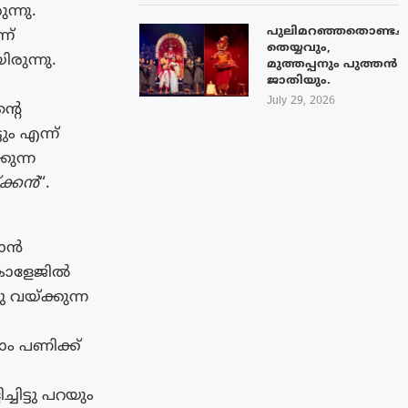
്നു.
പുലിമറഞ്ഞതൊണ്ടച്
ന്
തെയ്യവും,
രുന്നു.
മുത്തപ്പനും പുത്തൻ
ജാതിയും.
July 29, 2026
്റെ
ം എന്ന്
കുന്ന
്ക്കൻ
“.
ഞാൻ
. കോളേജിൽ
 വയ്ക്കുന്ന
ാം പണിക്ക്
ിട്ടു പറയും