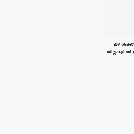
മഴ ശക്ത
ജില്ലകളിൽ 