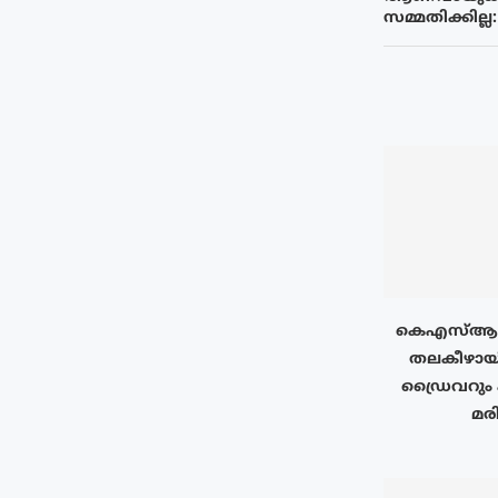
സമ്മതിക്കില്
കെഎസ്ആർ
തലകീഴായി
ഡ്രൈവറും 
മരി