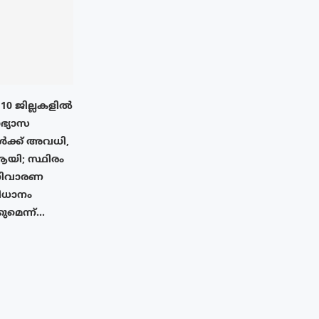
: 10 ജില്ലകളിൽ
ാഭ്യാസ
ൾക്ക് അവധി,
യി; സ്ഥിരം
തനിവാരണ
ിധാനം
ുമെന്ന്...