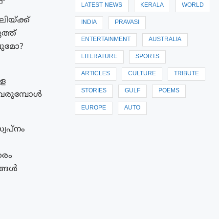
LATEST NEWS
KERALA
WORLD
ിയ്ക്ക്
INDIA
PRAVASI
ത്ത്
ENTERTAINMENT
AUSTRALIA
വുമോ?
LITERATURE
SPORTS
ARTICLES
CULTURE
TRIBUTE
ളെ
STORIES
GULF
POEMS
ിവരുമ്പോൾ
EUROPE
AUTO
്വപ്നം
തരം
ങ്ങൾ