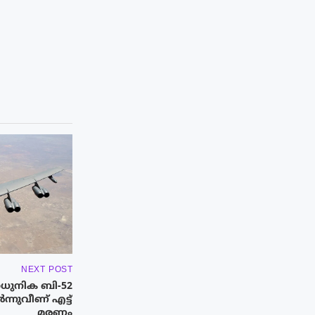
NEXT POST
ധുനിക ബി-52
്നുവീണ് എട്ട്
മരണം