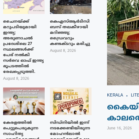
ചൈനയ്ക്ക്
കെഎസ്ആർടിസി
മറുപടിയുമായി
ബസ് തലകീഴായി
ഇന്ത്യ;
മറിഞ്ഞു;
അരുണാചൽ
ഡ്രൈവറും
പ്രദേശിലെ 27
കണ്ടക്ടറും മരിച്ചു
സ്ഥലങ്ങൾക്ക്
August 8, 2026
പേര് നൽകി
സർവെ ഓഫ് ഇന്ത്യ
ഭൂപടത്തിൽ
രേഖപ്പെടുത്തി.
August 8, 2026
KERALA
LIT
കൈയില
കാലത്
കേരളത്തിൽ
സിഡ്നിയിൽ ഇന്ന്
പെറ്റുപെരുകുന്ന
നടക്കേണ്ടിയിരുന്ന
June 16, 2026
സാഹിത്യ
മോഹൻലാൽ