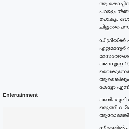
ആ കൊച്ചിന്
പറയും
നിങ
പോകും വേഗ
ചില്ലറപൈസ ത
ഡിഗ്രിയ്ക്ക
ഏറ്റുമാനൂര്
മാസത്തേക്ക് 
വരാനുള്ള 1
വൈകുന്നേര
ആരെങ്കിലും 
കേട്ടോ എന്
Entertainment
വണ്ടിക്കൂല
ഒരുങ്ങി വഴീ
ആരോടെങ്കിലു
സ്‌ക്കൂളിൽ പ