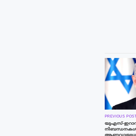
PREVIOUS POS
യുഎസ്-ഇറാ
നിബന്ധനകൾ 
ആണവായുധം 