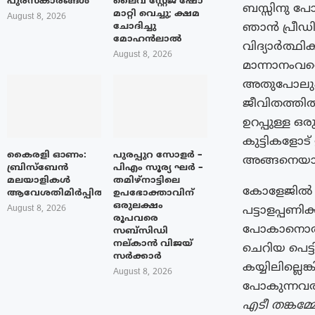
പുരസ്‌കാരങ്ങൾ
ലൈവ് സ്റ്റേജ് ഷോ
ബസ്സിനു പോ
മാറ്റി വെച്ചു; ക്ഷമ
August 8, 2026
ഞാൻ പ്രീഡിഗ
ചോദിച്ചു
മോഹൻലാൽ
വിദ്യാർത്ഥ
August 8, 2026
മാന്നാനം
അതുപോലും ഇ
ജീവിതത്തിൽ.
ഉറപ്പുള്ള 
കുട്ടികളോട്
കൈരളി ഓണം:
പുരപ്പുറ സോളർ –
അങ്ങനെയാണ്
ബ്രിസ്ബേൻ
പിഎം സൂര്യ ഘർ –
മലയാളികൾ
തമിഴ്നാട്ടിലെ
കോളേജിൽ പ
ആവേശതിമിർപ്പിൽ
ഉപഭോക്താവിന്
ഒരുലക്ഷം
പട്ടാളപ്പണ
August 8, 2026
രൂപവരെ
പോകാനൊരുങ്ങ
സബ്സിഡി
നല്കാൻ വിജയ്
ചെറിയ പെട്
സർക്കാർ
കയ്യിലില്ലെ
August 8, 2026
പോകുന്നവര
എടീ തങ്കമ്