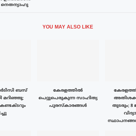
ല: നെതന്യാഹു
YOU MAY ALSO LIKE
ടിസി ബസ്
കേരളത്തിൽ
കേരളത്ത
 മറിഞ്ഞു;
പെറ്റുപെരുകുന്ന സാഹിത്യ
അതിശക്
കണ്ടക്ടറും
പുരസ്‌കാരങ്ങൾ
തുടരും; 8
ച്ചു
വിദ്യ
സ്ഥാപനങ്ങ