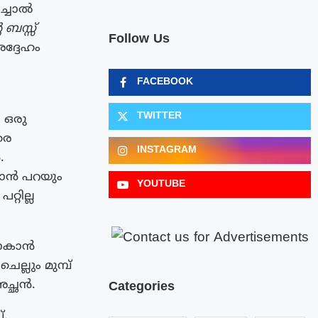
ച്ചാൽ
 ബസ്സ്
Follow Us
ദ്ദേഹം
FACEBOOK
TWITTER
. ഒരു
രെ
INSTAGRAM
.
ാൻ പറയും
YOUTUBE
്റില്ല
പോകാൻ
്ലും മുമ്പ്
അച്ഛൻ.
Categories
്.