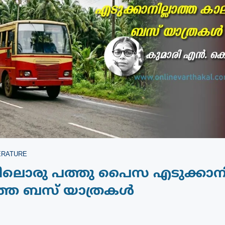
ERATURE
ൊരു പത്തു പൈസ എടുക്കാനില
തെ ബസ് യാത്രകൾ