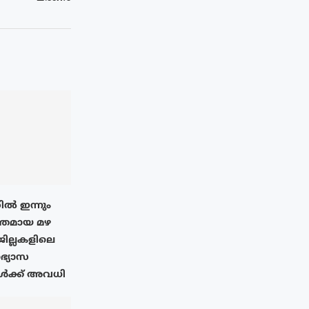
ിൽ ഇന്നും
തമായ മഴ
 ജില്ലകളിലെ
ാഭ്യാസ
ൾക്ക് അവധി