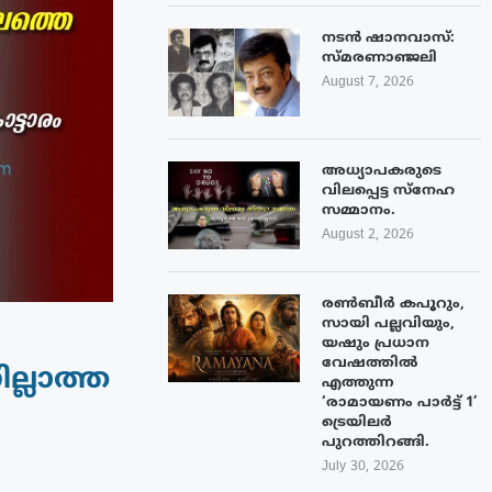
നടൻ ഷാനവാസ്:
സ്മരണാഞ്ജലി
August 7, 2026
അധ്യാപകരുടെ
വിലപ്പെട്ട സ്നേഹ
സമ്മാനം.
August 2, 2026
രൺബീർ കപൂറും,
സായി പല്ലവിയും,
യഷും പ്രധാന
വേഷത്തിൽ
്ലാത്ത
എത്തുന്ന
‘രാമായണം പാർട്ട് 1’
ട്രെയിലർ
പുറത്തിറങ്ങി.
July 30, 2026