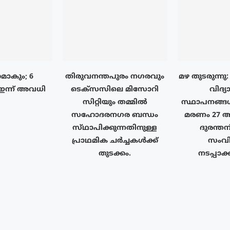
മാകും; 6
തിരുവനന്തപുരം നഗരവും
മഴ തുടരുന്നു
ഇന്ന് അവധി
ടെക്‌സസിലെ മിസോറി
വിദ്യ
സിറ്റിയും തമ്മിൽ
സ്ഥാപനങ്ങ
സഹോദരനഗര ബന്ധം
മരണം 27 ആ
സ്‌ഥാപിക്കുന്നതിനുള്ള
ദുരന്
പ്രാഥമിക ചർച്ചകൾക്ക്
സംവ
തുടക്കം.
നടപ്പാക്ക