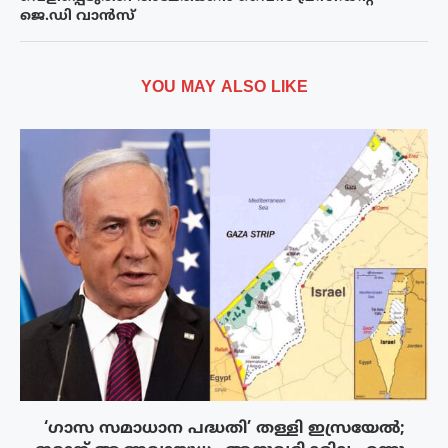
ജെ.ഡി വാൻസ്
YOU MAY ALSO LIKE
‘ഗാസ സമാധാന പദ്ധതി’ തള്ളി ഇസ്രയേൽ;