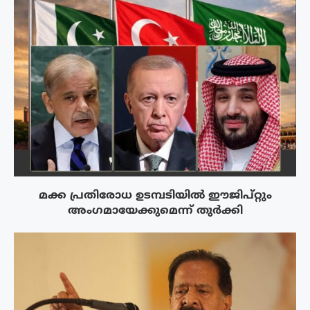
മക്ക പ്രതിരോധ ഉടമ്പടിയിൽ ഈജിപ്റ്റും
അംഗമായേക്കുമെന്ന് തുർക്കി