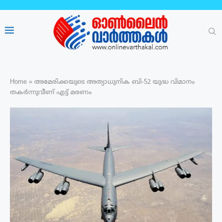
Home
»
അമേരിക്കയുടെ അത്യാധുനിക ബി-52 യുദ്ധ വിമാനം
തകർന്നുവീണ് എട്ട് മരണം