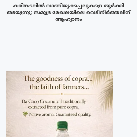
കരിങ്കടലിൽ വാണിജ്യക്കപ്പലുകളെ തുർക്കി
തടയുന്നു; സമുദ്ര മേഖലയിലെ വെടിനിർത്തലിന്
ആഹ്വാനം