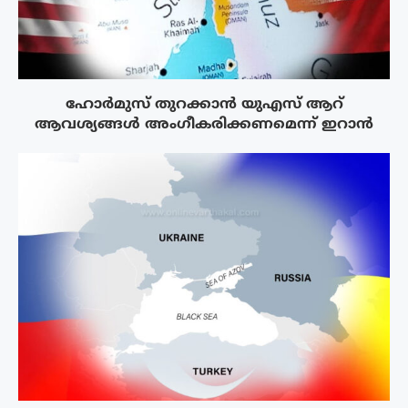
ഹോർമുസ് തുറക്കാൻ യുഎസ് ആറ്
ആവശ്യങ്ങൾ അംഗീകരിക്കണമെന്ന് ഇറാൻ