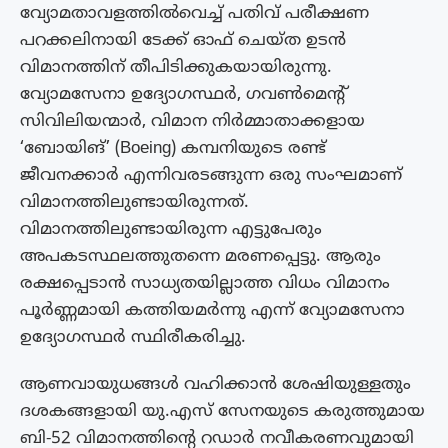
വ്യോമതാവളത്തിൽവെച്ച് പതിവ് പരീക്ഷണ
പറക്കലിനായി ടേക്ക് ഓഫ് ചെയ്ത ഉടൻ
വിമാനത്തിന് തീപിടിക്കുകയായിരുന്നു.
വ്യോമസേനാ ഉദ്യോഗസ്ഥർ, ഗവൺമെന്റ്
സിവിലിയന്മാർ, വിമാന നിർമ്മാതാക്കളായ
‘ബോയിങ്’ (Boeing) കമ്പനിയുടെ രണ്ട്
ജീവനക്കാർ എന്നിവരടങ്ങുന്ന ഒരു സംഘമാണ്
വിമാനത്തിലുണ്ടായിരുന്നത്.
വിമാനത്തിലുണ്ടായിരുന്ന എട്ടുപേരും
അപകടസ്ഥലത്തുതന്നെ മരണപ്പെട്ടു. ആരും
രക്ഷപ്പെടാൻ സാധ്യതയില്ലാത്ത വിധം വിമാനം
പൂർണ്ണമായി കത്തിയമർന്നു എന്ന് വ്യോമസേനാ
ഉദ്യോഗസ്ഥർ സ്ഥിരീകരിച്ചു.
ആണവായുധങ്ങൾ വഹിക്കാൻ ശേഷിയുള്ളതും
ദശകങ്ങളായി യു.എസ് സേനയുടെ കരുത്തുമായ
ബി-52 വിമാനത്തിന്റെ റഡാർ നവീകരണവുമായി