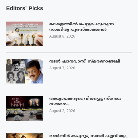
Editors’ Picks
കേരളത്തിൽ പെറ്റുപെരുകുന്ന
സാഹിത്യ പുരസ്‌കാരങ്ങൾ
August 8, 2026
നടൻ ഷാനവാസ്: സ്മരണാഞ്ജലി
August 7, 2026
അധ്യാപകരുടെ വിലപ്പെട്ട സ്നേഹ
സമ്മാനം.
August 2, 2026
രൺബീർ കപൂറും, സായി പല്ലവിയും,