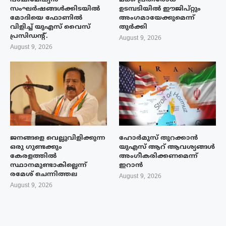
സംഘര്‍ഷങ്ങള്‍ക്കിടയിൽ
ഉടമ്പടിയിൽ ഈജിപ്റ്റും
മോദിയെ ഫോണില്‍
അംഗമായേക്കുമെന്ന്
വിളിച്ച് യുഎസ് വൈസ്
തുർക്കി
പ്രസിഡന്റ്.
August 9, 2026
August 9, 2026
ജനങ്ങളെ വെല്ലുവിളിക്കുന്ന
ഹോർമുസ് തുറക്കാൻ
ഒരു ഗുണ്ടക്കും
യുഎസ് ആറ് ആവശ്യങ്ങൾ
കേരളത്തിൽ
അംഗീകരിക്കണമെന്ന്
സ്ഥാനമുണ്ടാകില്ലെന്ന്
ഇറാൻ
രമേശ് ചെന്നിത്തല
August 9, 2026
August 9, 2026