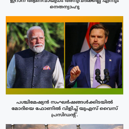
ഇറാന് ആണവായുധം അനുവദിക്കില്ല എന്നും
നെതന്യാഹു
പശ്ചിമേഷ്യന്‍ സംഘര്‍ഷങ്ങള്‍ക്കിടയിൽ
മോദിയെ ഫോണില്‍ വിളിച്ച് യുഎസ് വൈസ്
പ്രസിഡന്റ്.