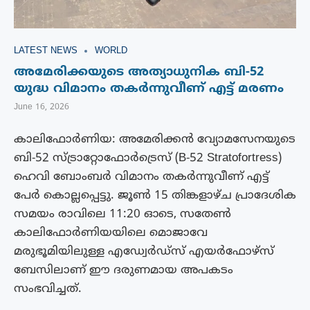
LATEST NEWS
WORLD
അമേരിക്കയുടെ അത്യാധുനിക ബി-52
യുദ്ധ വിമാനം തകർന്നുവീണ് എട്ട് മരണം
June 16, 2026
കാലിഫോർണിയ: അമേരിക്കൻ വ്യോമസേനയുടെ
ബി-52 സ്ട്രാറ്റോഫോർട്രെസ് (B-52 Stratofortress)
ഹെവി ബോംബർ വിമാനം തകർന്നുവീണ് എട്ട്
പേർ കൊല്ലപ്പെട്ടു. ജൂൺ 15 തിങ്കളാഴ്ച പ്രാദേശിക
സമയം രാവിലെ 11:20 ഓടെ, സതേൺ
കാലിഫോർണിയയിലെ മൊജാവേ
മരുഭൂമിയിലുള്ള എഡ്വേർഡ്സ് എയർഫോഴ്സ്
ബേസിലാണ് ഈ ദരുണമായ അപകടം
സംഭവിച്ചത്.