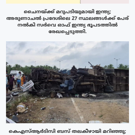
ചൈനയ്ക്ക് മറുപടിയുമായി ഇന്ത്യ;
അരുണാചൽ പ്രദേശിലെ 27 സ്ഥലങ്ങൾക്ക് പേര്
നൽകി സർവെ ഓഫ് ഇന്ത്യ ഭൂപടത്തിൽ
രേഖപ്പെടുത്തി.
കെഎസ്ആർടിസി ബസ് തലകീഴായി മറിഞ്ഞു;