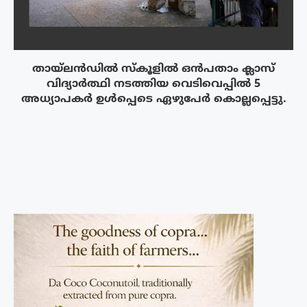
തായ്‌ലൻഡിൽ സ്കൂളിൽ ഒൻപതാം ക്ലാസ്
വിദ്യാർത്ഥി നടത്തിയ വെടിവെപ്പിൽ 5
അധ്യാപകർ ഉൾപ്പെടെ ഏഴുപേർ കൊല്ലപ്പെട്ടു.