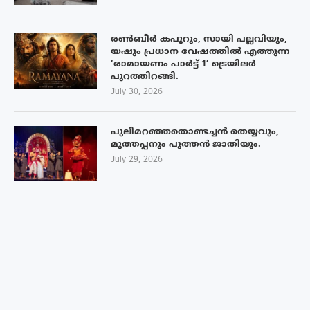
രൺബീർ കപൂറും, സായി പല്ലവിയും,
യഷും പ്രധാന വേഷത്തിൽ എത്തുന്ന
‘രാമായണം പാർട്ട് 1’ ട്രെയിലർ
പുറത്തിറങ്ങി.
July 30, 2026
പുലിമറഞ്ഞതൊണ്ടച്ചൻ തെയ്യവും,
മുത്തപ്പനും പുത്തൻ ജാതിയും.
July 29, 2026