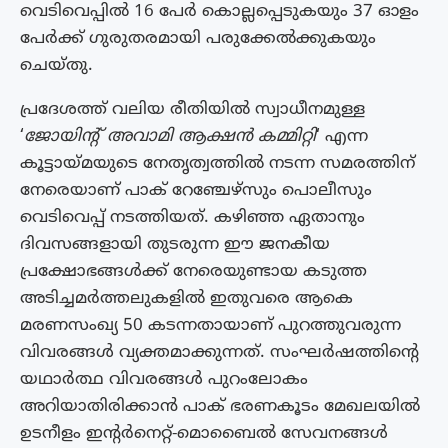
വെടിവെപ്പിൽ 16 പേർ കൊല്ലപ്പെടുകയും 37 ഓളം
പേർക്ക് ഗുരുതരമായി പരുക്കേൽക്കുകയും
ചെയ്തു.
പ്രദേശത്ത് വലിയ രീതിയിൽ സ്വാധീനമുള്ള
‘
ജോയിന്റ് അവാമി ആക്ഷൻ കമ്മിറ്റി
‘ എന്ന
കൂട്ടായ്മയുടെ നേതൃത്വത്തിൽ നടന്ന സമരത്തിന്
നേരെയാണ് പാക് റേഞ്ചേഴ്സും പൊലീസും
വെടിവെപ്പ് നടത്തിയത്. കഴിഞ്ഞ ഏതാനും
ദിവസങ്ങളായി തുടരുന്ന ഈ ജനകീയ
പ്രക്ഷോഭങ്ങൾക്ക് നേരെയുണ്ടായ കടുത്ത
അടിച്ചമർത്തലുകളിൽ ഇതുവരെ ആകെ
മരണസംഖ്യ 50 കടന്നതായാണ് പുറത്തുവരുന്ന
വിവരങ്ങൾ വ്യക്തമാക്കുന്നത്. സംഘർഷത്തിന്റെ
യഥാർത്ഥ വിവരങ്ങൾ പുറംലോകം
അറിയാതിരിക്കാൻ പാക് ഭരണകൂടം മേഖലയിൽ
ഉടനീളം ഇന്റർനെറ്റ്-മൊബൈൽ സേവനങ്ങൾ