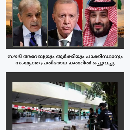
സൗദി അറേബ്യയും തുർക്കിയും പാക്കിസ്ഥാനും
സംയുക്ത പ്രതിരോധ കരാറിൽ ഒപ്പുവച്ചു