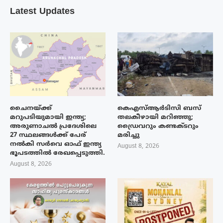
Latest Updates
ചൈനയ്ക്ക്
കെഎസ്ആർടിസി ബസ്
മറുപടിയുമായി ഇന്ത്യ;
തലകീഴായി മറിഞ്ഞു;
അരുണാചൽ പ്രദേശിലെ
ഡ്രൈവറും കണ്ടക്ടറും
27 സ്ഥലങ്ങൾക്ക് പേര്
മരിച്ചു
നൽകി സർവെ ഓഫ് ഇന്ത്യ
August 8, 2026
ഭൂപടത്തിൽ രേഖപ്പെടുത്തി.
August 8, 2026