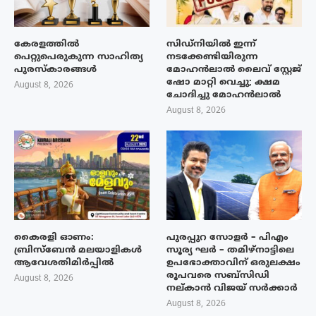
കേരളത്തിൽ
സിഡ്നിയിൽ ഇന്ന്
പെറ്റുപെരുകുന്ന സാഹിത്യ
നടക്കേണ്ടിയിരുന്ന
പുരസ്‌കാരങ്ങൾ
മോഹൻലാൽ ലൈവ് സ്റ്റേജ്
ഷോ മാറ്റി വെച്ചു; ക്ഷമ
August 8, 2026
ചോദിച്ചു മോഹൻലാൽ
August 8, 2026
കൈരളി ഓണം:
പുരപ്പുറ സോളർ – പിഎം
ബ്രിസ്ബേൻ മലയാളികൾ
സൂര്യ ഘർ – തമിഴ്നാട്ടിലെ
ആവേശതിമിർപ്പിൽ
ഉപഭോക്താവിന് ഒരുലക്ഷം
രൂപവരെ സബ്സിഡി
August 8, 2026
നല്കാൻ വിജയ് സർക്കാർ
August 8, 2026