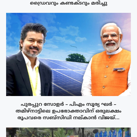
ഡ്രൈവറും കണ്ടക്ടറും മരിച്ചു
പുരപ്പുറ സോളർ – പിഎം സൂര്യ ഘർ –
തമിഴ്നാട്ടിലെ ഉപഭോക്താവിന് ഒരുലക്ഷം
രൂപവരെ സബ്സിഡി നല്കാൻ വിജയ്...