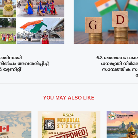
T
ിനത്തിനായി
6.8 ശതമാനം വരെ 
ശിൽപം അവതരിപ്പിച്ച്
ധനമന്ത്രി നി
് യൂണിറ്റി’
സാമ്പത്തിക സർവ
YOU MAY ALSO LIKE