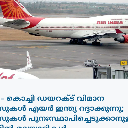
– കൊച്ചി ഡയറക്ട് വിമാന
കൾ എയർ ഇന്ത്യ റദ്ദാക്കുന്നു;
കൾ പുനഃസ്ഥാപിച്ചെടുക്കാനുള