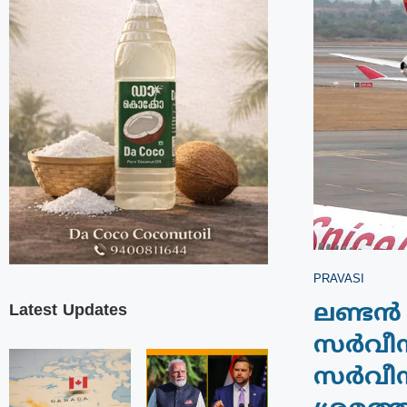
PRAVASI
Latest Updates
ലണ്ടൻ 
സർവീസു
സർവീസു