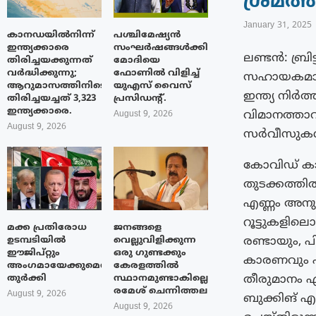
ശ്രമത
January 31, 2025
കാനഡയിൽനിന്ന്
പശ്ചിമേഷ്യന്‍
ഇന്ത്യക്കാരെ
സംഘര്‍ഷങ്ങള്‍ക്കിടയിൽ
ലണ്ടൻ: ബ്രി
തിരിച്ചയക്കുന്നത്
മോദിയെ
വർദ്ധിക്കുന്നു;
ഫോണില്‍ വിളിച്ച്
സഹായകമായി
ആറുമാസത്തിനിടെ
യുഎസ് വൈസ്
ഇന്ത്യ നിർത്
തിരിച്ചയച്ചത് 3,323
പ്രസിഡന്റ്.
ഇന്ത്യക്കാരെ.
വിമാനത്താവ
August 9, 2026
August 9, 2026
സർവീസുകൾ ഉ
കോവിഡ് കാല
തുടക്കത്തി
എണ്ണം അനുദ
റൂട്ടുകളി
മക്ക പ്രതിരോധ
ജനങ്ങളെ
രണ്ടായും, പ
ഉടമ്പടിയിൽ
വെല്ലുവിളിക്കുന്ന
ഈജിപ്റ്റും
ഒരു ഗുണ്ടക്കും
കാരണവും പ
അംഗമായേക്കുമെന്ന്
കേരളത്തിൽ
തീരുമാനം എ
തുർക്കി
സ്ഥാനമുണ്ടാകില്ലെന്ന്
രമേശ് ചെന്നിത്തല
August 9, 2026
ബുക്കിങ് എട
August 9, 2026