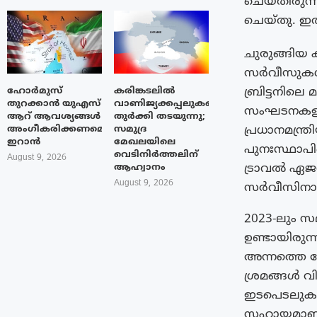
ചെയ്തിരുന്ന
ചെയ്തു. ഇത്
ചുരുങ്ങിയ 
സർവീസുകൾ 
ബ്രിട്ടനില
ഹോർമുസ്
കരിങ്കടലിൽ
തുറക്കാൻ യുഎസ്
വാണിജ്യക്കപ്പലുകളെ
സംഘടനകളുടെ
ആറ് ആവശ്യങ്ങൾ
തുർക്കി തടയുന്നു;
പ്രധാനമന്ത
അംഗീകരിക്കണമെന്ന്
സമുദ്ര
ഇറാൻ
മേഖലയിലെ
പുനഃസ്ഥാപിച
വെടിനിർത്തലിന്
August 9, 2026
ട്രാവൽ ഏജ
ആഹ്വാനം
August 9, 2026
സർവീസിനായി
2023-ലും 
ഉണ്ടായിരുന
അന്നത്തെ ക
ശ്രമങ്ങൾ 
ഇടപെടലുകളാ
സഹായമാണ് 