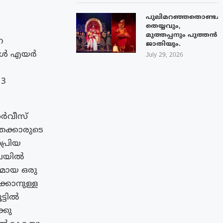
പുലിമറഞ്ഞതൊണ്ടച്
തെയ്യവും,
മുത്തപ്പനും പുത്തൻ
െ
ജാതിയും.
ുകൾ എയർ
July 29, 2026
 3
സർവീസ്
്രക്കാരുടെ
പ്രിയ
്ചയിൽ
ായമായ ഒരു
കാനുള്ള
്ടിൽ
്കു