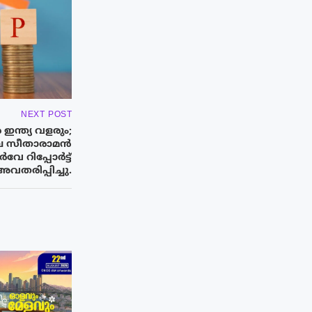
NEXT POST
ഇന്ത്യ വളരും;
ർമല സീതാരാമൻ
േ റിപ്പോർട്ട്
അവതരിപ്പിച്ചു.