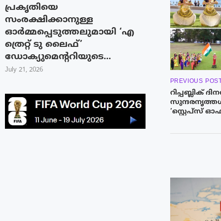
പ്രകൃതിയെ
സംരക്ഷിക്കാനുള്ള
ഓർമ്മപ്പെടുത്തലുമായി ‘എ
ത്രെറ്റ് ടു ലൈഫ്’
ഡോക്യുമെന്ററിയുടെ...
July 21, 2026
PREVIOUS POS
റിപ്പബ്ലിക് ദ
സുന്ദരനൃത്ത
‘സ്റ്റെപ്‌സ് ഓഫ