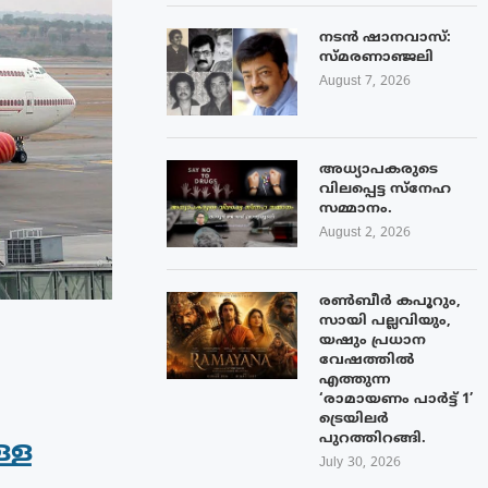
നടൻ ഷാനവാസ്:
സ്മരണാഞ്ജലി
August 7, 2026
അധ്യാപകരുടെ
വിലപ്പെട്ട സ്നേഹ
സമ്മാനം.
August 2, 2026
രൺബീർ കപൂറും,
സായി പല്ലവിയും,
യഷും പ്രധാന
വേഷത്തിൽ
എത്തുന്ന
‘രാമായണം പാർട്ട് 1’
ട്രെയിലർ
പുറത്തിറങ്ങി.
്ള
July 30, 2026