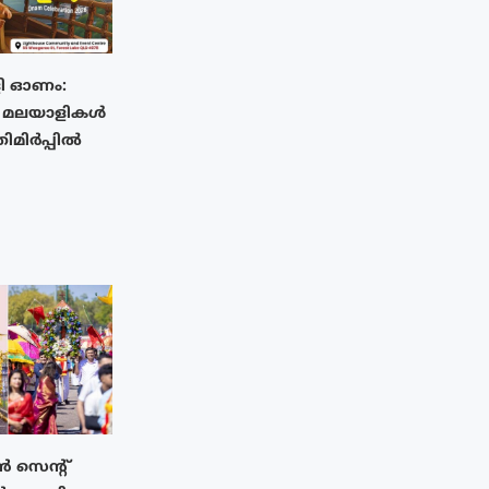
ി ഓണം:
ൻ മലയാളികൾ
മിർപ്പിൽ
 സെന്റ്