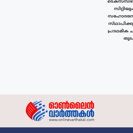
ടെക്‌സസി
സിറ്റിയു
സഹോദരനഗ
സ്‌ഥാപിക്ക
പ്രാഥമിക ച
തുടക