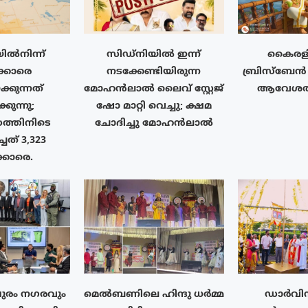
ൽനിന്ന്
സിഡ്നിയിൽ ഇന്ന്
കൈരള
ക്കാരെ
നടക്കേണ്ടിയിരുന്ന
ബ്രിസ്ബേ
ക്കുന്നത്
മോഹൻലാൽ ലൈവ് സ്റ്റേജ്
ആവേശതി
്കുന്നു;
ഷോ മാറ്റി വെച്ചു; ക്ഷമ
്തിനിടെ
ചോദിച്ചു മോഹൻലാൽ
്ചത് 3,323
ക്കാരെ.
ുരം നഗരവും
മെൽബണിലെ ഹിന്ദു ധർമ്മ
ഡാർവിൻ