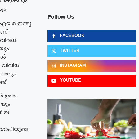
ു നൽകുകയും
ും.
Follow Us
എയർ ഇന്ത്യ
ാണ്
FACEBOOK
 വിവധ
യും
TWITTER
കൾ
. വിവിധ
INSTAGRAM
മേലും
YOUTUBE
ട്.
 ശ്രമം
െയും
്തിയ
യ
ഷ്ഗോപിയുടെ