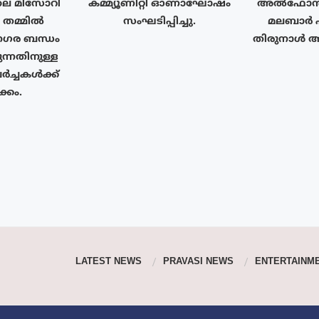
ലെ മിസോറി
കമ്മ്യൂണിറ്റി ഓണാഘോഷം
അൽഫോൻ
ം തമ്മിൽ
സംഘടിപ്പിച്ചു.
മലബാർ 
ര ബന്ധം
തിരുനാൾ 
ുന്നതിനുള്ള
ർച്ചകൾക്ക്
്കം.
LATEST NEWS
PRAVASI NEWS
ENTERTAINM