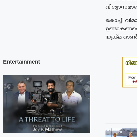
വിശ്വാസമാണ
കൊച്ചി വിമ
ഉണ്ടാകണമെന
യുക്മ ഓൺല
Entertainment