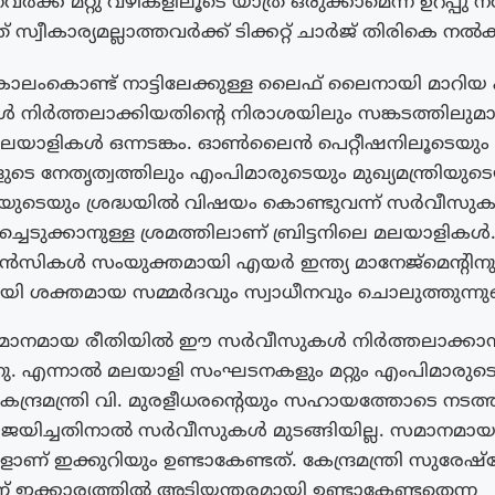
വർക്ക് മറ്റു വഴികളിലൂടെ യാത്ര ഒരുക്കാമെന്ന ഉറപ്പ
 സ്വീകാര്യമല്ലാത്തവർക്ക് ടിക്കറ്റ് ചാർജ് തിരികെ നൽക
കാലംകൊണ്ട് നാട്ടിലേക്കുള്ള ലൈഫ് ലൈനായി മാറിയ 
നിർത്തലാക്കിയതിന്റെ നിരാശയിലും സങ്കടത്തിലുമ
െ മലയാളികൾ ഒന്നടങ്കം. ഓൺലൈൻ പെറ്റീഷനിലൂടെയും
 നേതൃത്വത്തിലും എംപിമാരുടെയും മുഖ്യമന്ത്രിയുടെ
്രിയുടെയും ശ്രദ്ധയിൽ വിഷയം കൊണ്ടുവന്ന് സർവീസു
്ചെടുക്കാനുള്ള ശ്രമത്തിലാണ് ബ്രിട്ടനിലെ മലയാളികൾ
ൻസികൾ സംയുക്തമായി എയർ ഇന്ത്യ മാനേജ്മെന്റിനു
 ശക്തമായ സമ്മർദവും സ്വാധീനവും ചൊലുത്തുന്നുണ്
സമാനമായ രീതിയിൽ ഈ സർവീസുകൾ നിർത്തലാക്കാൻ
്നു. എന്നാൽ മലയാളി സംഘടനകളും മറ്റും എംപിമാരുട
േന്ദ്രമന്ത്രി വി. മുരളീധരന്റെയും സഹായത്തോടെ നടത
വിജയിച്ചതിനാൽ സർവീസുകൾ മുടങ്ങിയില്ല. സമാനമാ
ണ് ഇക്കുറിയും ഉണ്ടാകേണ്ടത്. കേന്ദ്രമന്ത്രി സുരേ
ഇക്കാര്യത്തിൽ അടിയന്തരമായി ഉണ്ടാകേണ്ടതെന്ന