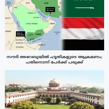
സൗദി അറേബ്യയിൽ ഹൂതികളുടെ ആക്രമണം;
പതിനൊന്ന് പേർക്ക് പരുക്ക്