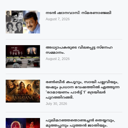
നടൻ ഷാനവാസ്: സ്മരണാഞ്ജലി
August 7, 2026
അധ്യാപകരുടെ വിലപ്പെട്ട സ്നേഹ
സമ്മാനം.
August 2, 2026
രൺബീർ കപൂറും, സായി പല്ലവിയും,
യഷും പ്രധാന വേഷത്തിൽ എത്തുന്ന
‘രാമായണം പാർട്ട് 1’ ട്രെയിലർ
പുറത്തിറങ്ങി.
July 30, 2026
പുലിമറഞ്ഞതൊണ്ടച്ചൻ തെയ്യവും,
മുത്തപ്പനും പുത്തൻ ജാതിയും.