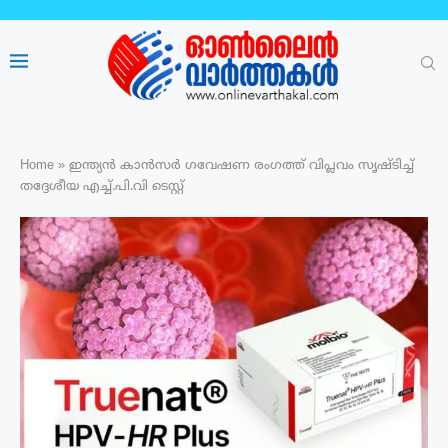
Home
»
ഇന്ത്യൻ കാൻസർ ഗവേഷണ രംഗത്ത് വിപ്ലവം സൃഷ്ടിച്ച്
തദ്ദേശീയ എച്ച്.പി.വി ടെസ്റ്റ്