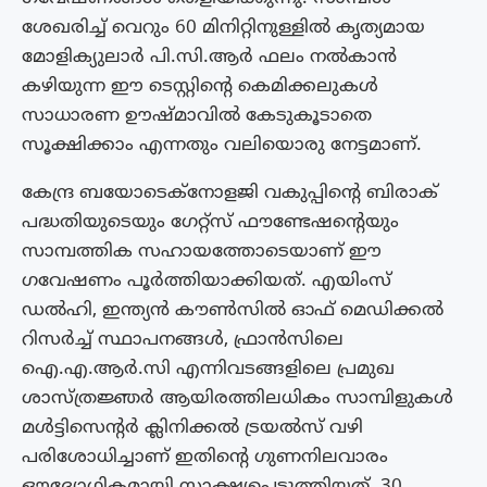
ശേഖരിച്ച് വെറും 60 മിനിറ്റിനുള്ളിൽ കൃത്യമായ
മോളിക്യുലാർ പി.സി.ആർ ഫലം നൽകാൻ
കഴിയുന്ന ഈ ടെസ്റ്റിൻ്റെ കെമിക്കലുകൾ
സാധാരണ ഊഷ്‌മാവിൽ കേടുകൂടാതെ
സൂക്ഷിക്കാം എന്നതും വലിയൊരു നേട്ടമാണ്.
കേന്ദ്ര ബയോടെക്നോളജി വകുപ്പിൻ്റെ ബിരാക്
പദ്ധതിയുടെയും ഗേറ്റ്സ് ഫൗണ്ടേഷന്റെയും
സാമ്പത്തിക സഹായത്തോടെയാണ് ഈ
ഗവേഷണം പൂർത്തിയാക്കിയത്. എയിംസ്
ഡൽഹി, ഇന്ത്യൻ കൗൺസിൽ ഓഫ് മെഡിക്കൽ
റിസർച്ച് സ്ഥാപനങ്ങൾ, ഫ്രാൻസിലെ
ഐ.എ.ആർ.സി എന്നിവടങ്ങളിലെ പ്രമുഖ
ശാസ്ത്രജ്ഞർ ആയിരത്തിലധികം സാമ്പിളുകൾ
മൾട്ടിസെൻ്റർ ക്ലിനിക്കൽ ട്രയൽസ് വഴി
പരിശോധിച്ചാണ് ഇതിന്റെ ഗുണനിലവാരം
ഔദ്യോഗികമായി സാക്ഷ്യപ്പെടുത്തിയത്. 30