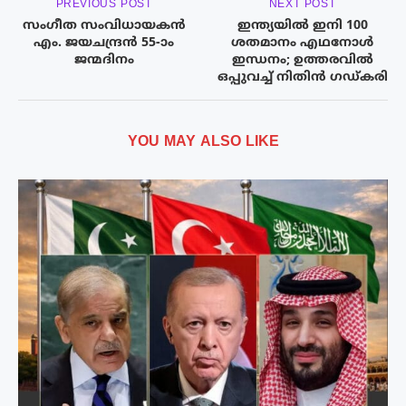
PREVIOUS POST
NEXT POST
സംഗീത സംവിധായകൻ
ഇന്ത്യയിൽ ഇനി 100
എം. ജയചന്ദ്രൻ 55-ാം
ശതമാനം എഥനോൾ
ജന്മദിനം
ഇന്ധനം; ഉത്തരവിൽ
ഒപ്പുവച്ച് നിതിൻ ഗഡ്കരി
YOU MAY ALSO LIKE