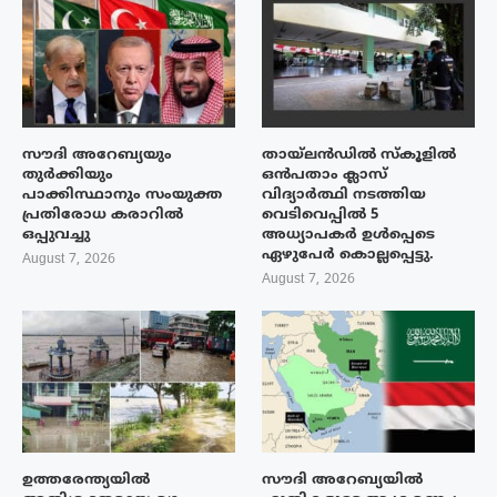
സൗദി അറേബ്യയും
തായ്‌ലൻഡിൽ സ്കൂളിൽ
തുർക്കിയും
ഒൻപതാം ക്ലാസ്
പാക്കിസ്ഥാനും സംയുക്ത
വിദ്യാർത്ഥി നടത്തിയ
പ്രതിരോധ കരാറിൽ
വെടിവെപ്പിൽ 5
ഒപ്പുവച്ചു
അധ്യാപകർ ഉൾപ്പെടെ
ഏഴുപേർ കൊല്ലപ്പെട്ടു.
August 7, 2026
August 7, 2026
ഉത്തരേന്ത്യയിൽ
സൗദി അറേബ്യയിൽ