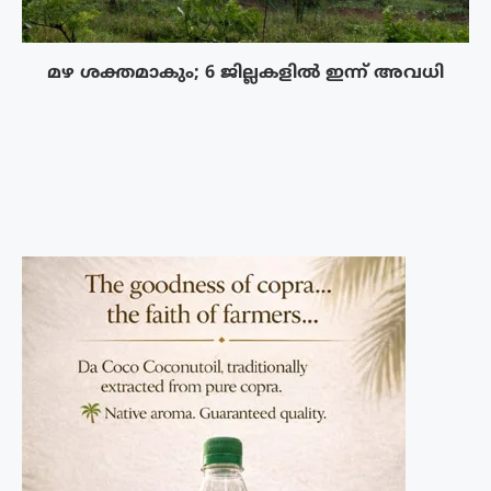
മഴ ശക്തമാകും; 6 ജില്ലകളിൽ ഇന്ന് അവധി