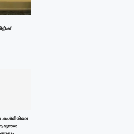
ട്ടീഷ്
 കശ്മീരിലെ
ആഭ്യന്തര
നങ്ങളും