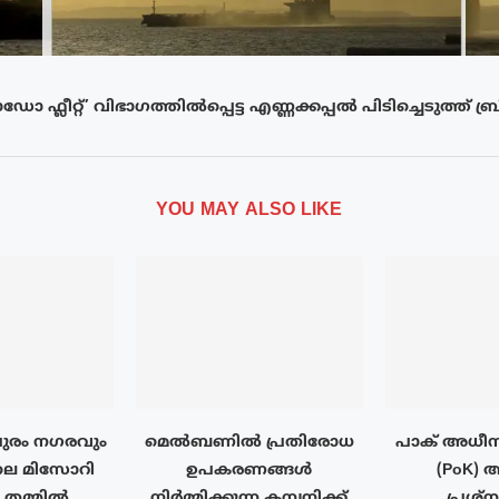
 ഫ്ലീറ്റ്’ വിഭാഗത്തിൽപ്പെട്ട എണ്ണക്കപ്പൽ പിടിച്ചെടുത്ത് ബ്രി
YOU MAY ALSO LIKE
ുരം നഗരവും
മെൽബണിൽ പ്രതിരോധ
പാക് അധീന
ലെ മിസോറി
ഉപകരണങ്ങൾ
(PoK) 
ം തമ്മിൽ
നിർമ്മിക്കുന്ന കമ്പനിക്ക്
പ്രശ്