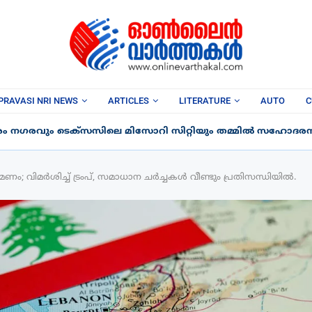
PRAVASI NRI NEWS
ARTICLES
LITERATURE
AUTO
C
രം നഗരവും ടെക്‌സസിലെ മിസോറി സിറ്റിയും തമ്മിൽ സഹോദരന
; വിമർശിച്ച് ട്രംപ്, സമാധാന ചർച്ചകൾ വീണ്ടും പ്രതിസന്ധിയിൽ.