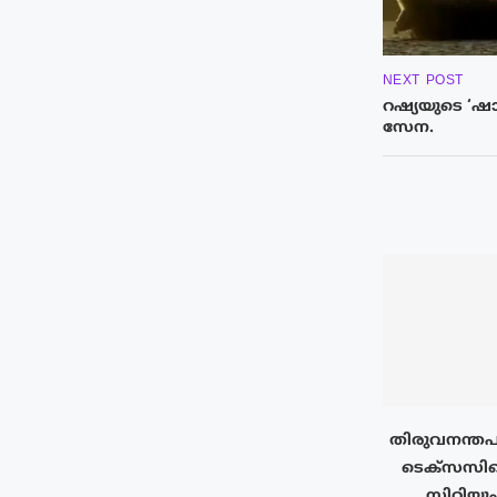
NEXT POST
റഷ്യയുടെ ‘ഷാഡോ
സേന.
തിരുവനന്തപ
ടെക്‌സസി
സിറ്റിയു