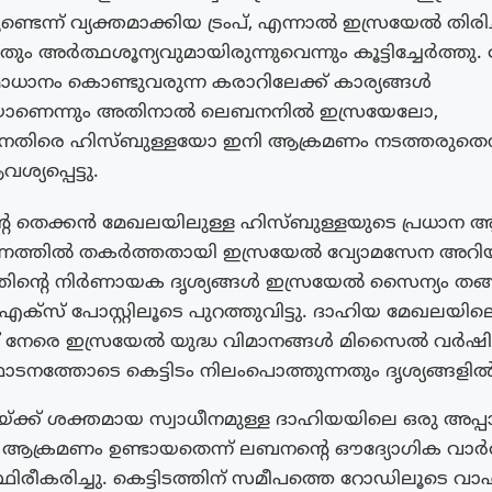
ന്ന് വ്യക്തമാക്കിയ ട്രംപ്, എന്നാൽ ഇസ്രയേൽ തിരിച്ച
ും അർത്ഥശൂന്യവുമായിരുന്നുവെന്നും കൂട്ടിച്ചേർത്ത
ധാനം കൊണ്ടുവരുന്ന കരാറിലേക്ക് കാര്യങ്ങൾ
യാണെന്നും അതിനാൽ ലെബനനിൽ ഇസ്രയേലോ,
െതിരെ ഹിസ്ബുള്ളയോ ഇനി ആക്രമണം നടത്തരുതെന്
്യപ്പെട്ടു.
ൻ്റെ തെക്കൻ മേഖലയിലുള്ള ഹിസ്ബുള്ളയുടെ പ്രധാന
മണത്തിൽ തകർത്തതായി ഇസ്രയേൽ വ്യോമസേന അറിയിച
ിൻ്റെ നിർണായക ദൃശ്യങ്ങൾ ഇസ്രയേൽ സൈന്യം തങ്
ക്‌സ് പോസ്റ്റിലൂടെ പുറത്തുവിട്ടു. ദാഹിയ മേഖലയില
ിന് നേരെ ഇസ്രയേൽ യുദ്ധ വിമാനങ്ങൾ മിസൈൽ വർഷിക
നത്തോടെ കെട്ടിടം നിലംപൊത്തുന്നതും ദൃശ്യങ്ങളി
ക്ക് ശക്തമായ സ്വാധീനമുള്ള ദാഹിയയിലെ ഒരു അപ്പാർട്
ആക്രമണം ഉണ്ടായതെന്ന് ലബനൻ്റെ ഔദ്യോഗിക വാർ
രീകരിച്ചു. കെട്ടിടത്തിന് സമീപത്തെ റോഡിലൂടെ വ