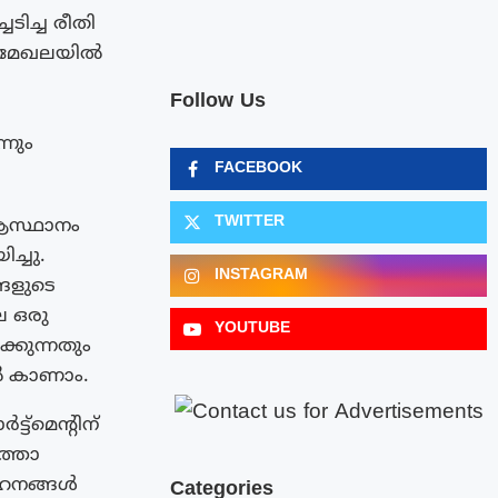
ടിച്ച രീതി
ു. മേഖലയിൽ
Follow Us
നും
FACEBOOK
TWITTER
 ആസ്ഥാനം
്ചു.
INSTAGRAM
ങളുടെ
െ ഒരു
YOUTUBE
്കുന്നതും
ൽ കാണാം.
ട്മെൻ്റിന്
ത്താ
ാഹനങ്ങൾ
Categories