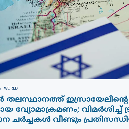
WORLD
തലസ്ഥാനത്ത്‌ ഇസ്രായേലിന്റെ
യ വ്യോമാക്രമണം; വിമർശിച്ച് ട്ര
 ചർച്ചകൾ വീണ്ടും പ്രതിസന്ധ