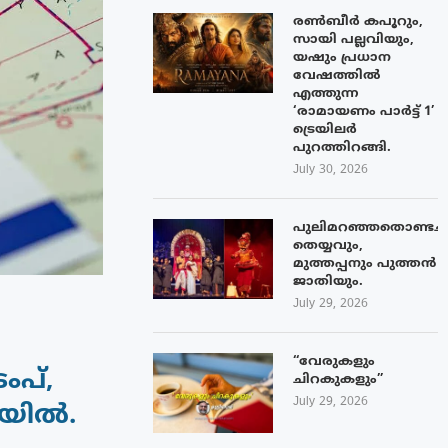
രൺബീർ കപൂറും,
സായി പല്ലവിയും,
യഷും പ്രധാന
വേഷത്തിൽ
എത്തുന്ന
‘രാമായണം പാർട്ട് 1’
ട്രെയിലർ
പുറത്തിറങ്ങി.
July 30, 2026
പുലിമറഞ്ഞതൊണ്ടച്
തെയ്യവും,
മുത്തപ്പനും പുത്തൻ
ജാതിയും.
July 29, 2026
“വേരുകളും
ംപ്,
ചിറകുകളും”
July 29, 2026
ിയിൽ.