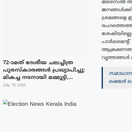
മിസൈൽ ആക്
ജനങ്ങൾക്ക്
ശ്രമങ്ങളെ
രംഗത്തെത്ത
ശേഷിയില്ലെ
പാർലമെൻ്റ് 
ആക്രമണത്ത
വൃത്തങ്ങൾ മു
72-ാമത് ദേശീയ ചലച്ചിത്ര
പുരസ്‌കാരങ്ങള്‍ പ്രഖ്യാപിച്ചു;
സമാധാന കര
മികച്ച നടനായി മമ്മൂട്ടി,...
ഷെയർ ചെയ
July 19, 2026