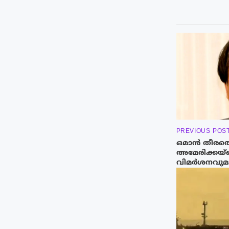
PREVIOUS POS
ഒമാൻ തീരത
അമേരിക്കയ്
വിമർശനവുമാ