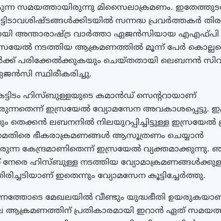
ന്ന സമയത്തായിരുന്നു മിസൈലാക്രമണം. ഇതേത്തുടർ
്ടിടാവശിഷ്ടങ്ങൾക്കിടയിൽ സന്നദ്ധ പ്രവർത്തകർ തിര
ായി അന്താരാഷ്ട്ര വാർത്താ ഏജൻസിയായ എഎഫ്‌പി റിപ
സ്രയേൽ നടത്തിയ ആക്രമണത്തിൽ മൂന്ന് പേർ കൊല്ലപ്
ർക്ക് പരിക്കേൽക്കുകയും ചെയ്‌തതായി ലെബനൻ സി
ൻസി സ്ഥിരീകരിച്ചു.
ട്ടിടം ഹിസ്ബുള്ളയുടെ കമാൻഡ് സെൻ്ററായാണ്
്ചിരുന്നതെന്ന് ഇസ്രയേൽ വ്യോമസേന അവകാശപ്പെട്ടു.
കും തെക്കൻ ലബനനിൽ നിലയുറപ്പിച്ചിട്ടുള്ള ഇസ്രയേൽ
മെതിരെ ഭീകരാക്രമണങ്ങൾ ആസൂത്രണം ചെയ്യാൻ
ുന്ന കേന്ദ്രമാണിതെന്ന് ഇസ്രയേൽ വ്യക്തമാക്കുന്നു. 
 നേരെ ഹിസ്ബുള്ള നടത്തിയ വ്യോമാക്രമണങ്ങൾക്കുള
ിച്ചടിയാണ് ഇതെന്നും വ്യോമസേന കൂട്ടിച്ചേർത്തു.
്തോടെ മേഖലയിൽ വീണ്ടും യുദ്ധഭീതി ഉയരുകയാണ
ആക്രമണത്തിന് പ്രതികാരമായി ഇറാൻ ഏത് സമയത്