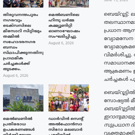
June 15, 2026
ബെയ്റൂട്ട്
തിരുവനന്തപുരം
മെൽബണിലെ
നഗരവും
ഹിന്ദു ധർമ്മ
തലസ്ഥാനമായ
ടെക്‌സസിലെ
കമ്മ്യൂണിറ്റി
പ്രധാന ആസ
മിസോറി സിറ്റിയും
ഓണാഘോഷം
തമ്മിൽ
സംഘടിപ്പിച്ചു.
വ്യോമസേന 
സഹോദരനഗര
August 6, 2026
വ്യോമാക്ര
ബന്ധം
സ്‌ഥാപിക്കുന്നതിനുള്ള
വിമർശിച്ചു
പ്രാഥമിക
സമാധാനക്ക
ചർച്ചകൾക്ക്
തുടക്കം.
ആക്രമണം ഉ
August 6, 2026
ചർച്ചകൾ പൂ
ബെയ്റൂട്ടിൽ
സോഷ്യൽ മീഡി
ബെയ്റൂട്ടിൽ
ഇറാനുമായു
മെൽബണിൽ
ഡാർവിൻ സെന്റ്
പ്രതിരോധ
അൽഫോൻസാ
സുപ്രധാന ദ
ഉപകരണങ്ങൾ
സിറോ മലബാർ
വ്യക്തമാക്