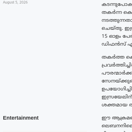
August 5, 2026
കടന്നുപോകു
തകർന്ന കെട
നടത്തുന്നത
ചെയ്‌തു. ഇ
15 ഓളം പേ
ഡിഫൻസ് ഏജ
തകർത്ത കെ
പ്രവർത്തിച
പൗരന്മാർക്
സേനയ്ക്കു
ഉപയോഗിച്ചിര
ഇസ്രയേലിന്
ശക്തമായ തിര
Entertainment
ഈ ആക്രമണത
ലെബനനിലെ 