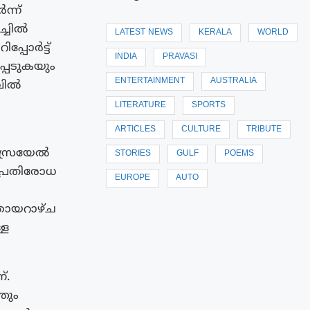
ന്ന്
ച്ചിൽ
LATEST NEWS
KERALA
WORLD
്പോർട്ട്
INDIA
PRAVASI
പെടുകയും
ENTERTAINMENT
AUSTRALIA
വിൽ
LITERATURE
SPORTS
ARTICLES
CULTURE
TRIBUTE
 ഇസ്രയേൽ
STORIES
GULF
POEMS
 പ്രതിരോധ
EUROPE
AUTO
ഞായറാഴ്‌ച
്ള
്.
തും