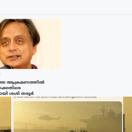
T
്തെ ആക്രമണത്തിൽ
ക്കെതിരെ
യി ശശി തരൂർ