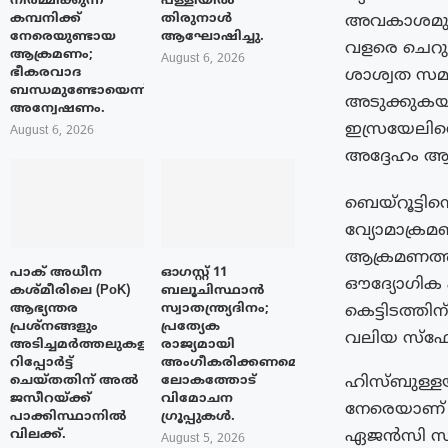
നിർമ്മിക്കുന്ന
പള്ളിയിൽ
കമ്പനിക്ക്
തിരുനാൾ
അവകാശമുണ്ടെ
നേരെയുണ്ടായ
ആഘോഷിച്ചു.
വളരെ ചെറുത
ആക്രമണം;
August 6, 2026
ഭീകരവാദ
ശാശ്വത സമാ
ബന്ധമുണ്ടോയെന്ന്
അടുക്കുക
അന്വേഷണം.
ഇസ്രയേലിന
August 6, 2026
അദ്ദേഹം ആവശ
ബെയ്റൂട്ടി
വ്യോമാക്ര
ആക്രമണത്ത
പാക് അധീന
ഓഗസ്റ്റ് 11
ഔദ്യോഗിക എ
കശ്മീരിലെ (PoK)
ബലൂചിസ്ഥാൻ
ആഭ്യന്തര
സ്വാതന്ത്ര്യദിനം;
കെട്ടിടത്ത
പ്രശ്നങ്ങളും
പ്രത്യേക
വലിയ സ്ഫോട
അടിച്ചമർത്തലുകളും
രാജ്യമായി
റിപ്പോർട്ട്
അംഗീകരിക്കണമെന്ന്
ഹിസ്ബുള്ളയ്
ചെയ്തതിന് അൽ
ലോകത്തോട്
ജസീറയ്‌ക്ക്
വിമോചന
നേരെയാണ് 
പാക്കിസ്ഥാനിൽ
ഗ്രൂപ്പുകൾ.
ഏജൻസി സ്ഥി
വിലക്ക്.
August 5, 2026