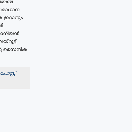
രയേൽ
 സമാധാന
െ ഇറാനും
ാൻ
ഇറാനിയൻ
്റൂട്ട്
്റെ സൈനിക
സ്റ്റ്