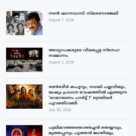
നടൻ ഷാനവാസ്: സ്മരണാഞ്ജലി
August 7, 2026
അധ്യാപകരുടെ വിലപ്പെട്ട സ്നേഹ
സമ്മാനം.
August 2, 2026
രൺബീർ കപൂറും, സായി പല്ലവിയും,
യഷും പ്രധാന വേഷത്തിൽ എത്തുന്ന
‘രാമായണം പാർട്ട് 1’ ട്രെയിലർ
പുറത്തിറങ്ങി.
July 30, 2026
പുലിമറഞ്ഞതൊണ്ടച്ചൻ തെയ്യവും,
മുത്തപ്പനും പുത്തൻ ജാതിയും.