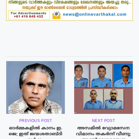
PREVIOUS POST
NEXT POST
ഓർമ്മകളിൽ കാനം ഇ.
അസമിൽ വ്യോമസേന
ജെ; ഇത് ജന്മശതാബ്ദി
വിമാനം തകർന്ന് വീണു;