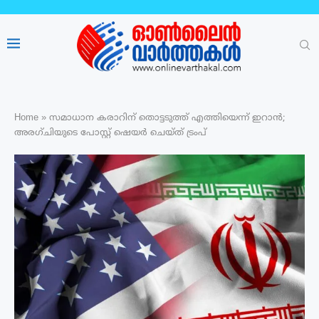
Home
»
സമാധാന കരാറിന് തൊട്ടടുത്ത് എത്തിയെന്ന് ഇറാന്‍;
അരഗ്ചിയുടെ പോസ്റ്റ് ഷെയർ ചെയ്ത് ട്രംപ്