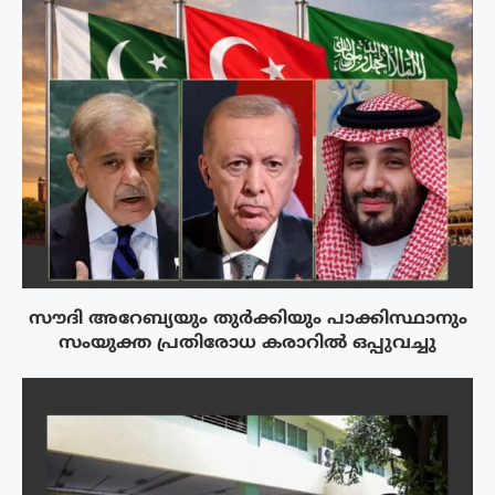
സൗദി അറേബ്യയും തുർക്കിയും പാക്കിസ്ഥാനും
സംയുക്ത പ്രതിരോധ കരാറിൽ ഒപ്പുവച്ചു