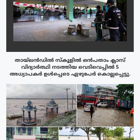
തായ്‌ലൻഡിൽ സ്കൂളിൽ ഒൻപതാം ക്ലാസ്
വിദ്യാർത്ഥി നടത്തിയ വെടിവെപ്പിൽ 5
അധ്യാപകർ ഉൾപ്പെടെ ഏഴുപേർ കൊല്ലപ്പെട്ടു.