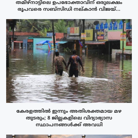
തമിഴ്നാട്ടിലെ ഉപഭോക്താവിന് ഒരുലക്ഷം
രൂപവരെ സബ്സിഡി നല്കാൻ വിജയ്...
കേരളത്തിൽ ഇന്നും അതിശക്തമായ മഴ
തുടരും; 8 ജില്ലകളിലെ വിദ്യാഭ്യാസ
സ്ഥാപനങ്ങൾക്ക് അവധി