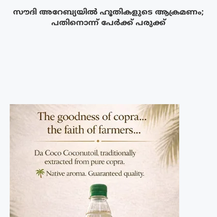
സൗദി അറേബ്യയിൽ ഹൂതികളുടെ ആക്രമണം;
പതിനൊന്ന് പേർക്ക് പരുക്ക്