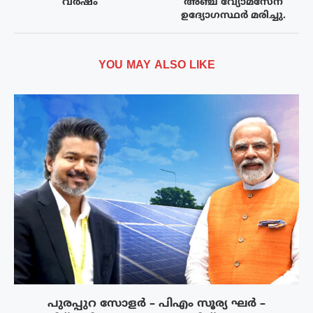
വർഷം
അഞ്ച് വ്യോമസേന
ഉദ്യോഗസ്ഥർ മരിച്ചു.
YOU MAY ALSO LIKE
പുരപ്പുറ സോളർ – പിഎം സൂര്യ ഘർ –