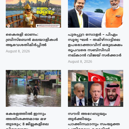
കൈരളി ഓണം:
പുരപ്പുറ സോളർ – പിഎം
ബ്രിസ്ബേൻ മലയാളികൾ
സൂര്യ ഘർ – തമിഴ്നാട്ടിലെ
ആവേശതിമിർപ്പിൽ
ഉപഭോക്താവിന് ഒരുലക്ഷം
രൂപവരെ സബ്സിഡി
August 8, 2026
നല്കാൻ വിജയ് സർക്കാർ
August 8, 2026
കേരളത്തിൽ ഇന്നും
സൗദി അറേബ്യയും
അതിശക്തമായ മഴ
തുർക്കിയും
തുടരും; 8 ജില്ലകളിലെ
പാക്കിസ്ഥാനും സംയുക്ത