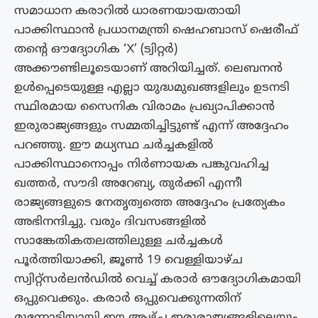
സമാധാന കരാറിൽ ധാരണയായതായി
പാക്കിസ്ഥാൻ പ്രധാനമന്ത്രി ഷെഹബാസ് ഷെരീഫ്
തൻ്റെ ഔദ്യോഗിക ‘X’ (ട്വിറ്റർ)
അക്കൗണ്ടിലൂടെയാണ് അറിയിച്ചത്. ലെബനൻ
ഉൾപ്പെടെയുള്ള എല്ലാ യുദ്ധമുഖങ്ങളിലും ഉടനടി
സ്ഥിരമായ സൈനിക വിരാമം പ്രഖ്യാപിക്കാൻ
ഇരുരാജ്യങ്ങളും സമ്മതിച്ചിട്ടുണ്ട് എന്ന് അദ്ദേഹം
പറഞ്ഞു. ഈ മധ്യസ്ഥ ചർച്ചകളിൽ
പാക്കിസ്ഥാനൊപ്പം നിർണായക പങ്കുവഹിച്ച
ഖത്തർ, സൗദി അറേബ്യ, തുർക്കി എന്നീ
രാജ്യങ്ങളുടെ നേതൃത്വത്തെ അദ്ദേഹം പ്രത്യേകം
അഭിനന്ദിച്ചു. വരും ദിവസങ്ങളിൽ
സാങ്കേതികതലത്തിലുള്ള ചർച്ചകൾ
പൂർത്തിയാക്കി, ജൂൺ 19 വെള്ളിയാഴ്ച
സ്വിറ്റ്‌സർലൻഡിൽ വെച്ച് കരാർ ഔദ്യോഗികമായി
ഒപ്പുവെക്കും. കരാർ ഒപ്പുവെക്കുന്നതിന്
മുന്നോടിയായി ഈ ആഴ്ച ഇരുരാജ്യങ്ങളിലെയും