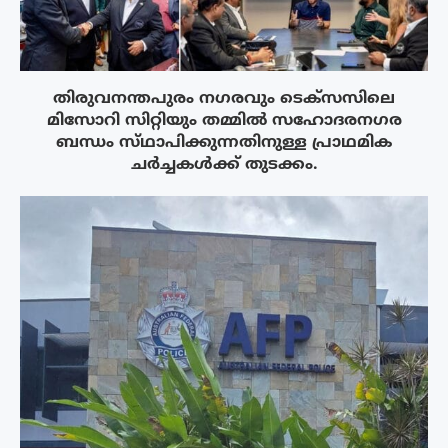
തിരുവനന്തപുരം നഗരവും ടെക്‌സസിലെ
മിസോറി സിറ്റിയും തമ്മിൽ സഹോദരനഗര
ബന്ധം സ്‌ഥാപിക്കുന്നതിനുള്ള പ്രാഥമിക
ചർച്ചകൾക്ക് തുടക്കം.