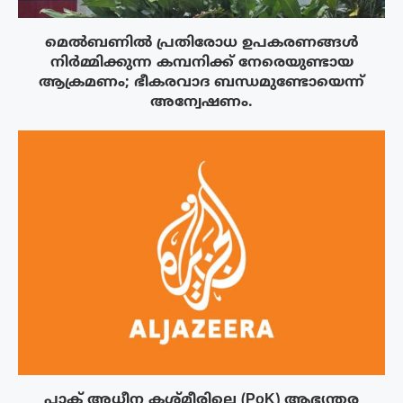
മെൽബണിൽ പ്രതിരോധ ഉപകരണങ്ങൾ
നിർമ്മിക്കുന്ന കമ്പനിക്ക് നേരെയുണ്ടായ
ആക്രമണം; ഭീകരവാദ ബന്ധമുണ്ടോയെന്ന്
അന്വേഷണം.
പാക് അധീന കശ്മീരിലെ (PoK) ആഭ്യന്തര