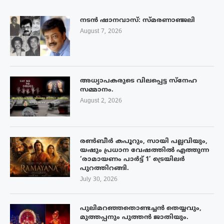
നടൻ ഷാനവാസ്: സ്മരണാഞ്ജലി
August 7, 2026
അധ്യാപകരുടെ വിലപ്പെട്ട സ്നേഹ
സമ്മാനം.
August 2, 2026
രൺബീർ കപൂറും, സായി പല്ലവിയും,
യഷും പ്രധാന വേഷത്തിൽ എത്തുന്ന
‘രാമായണം പാർട്ട് 1’ ട്രെയിലർ
പുറത്തിറങ്ങി.
July 30, 2026
പുലിമറഞ്ഞതൊണ്ടച്ചൻ തെയ്യവും,
മുത്തപ്പനും പുത്തൻ ജാതിയും.