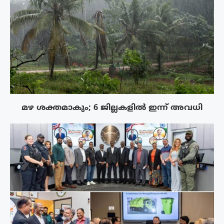
മഴ ശക്തമാകും; 6 ജില്ലകളിൽ ഇന്ന് അവധി