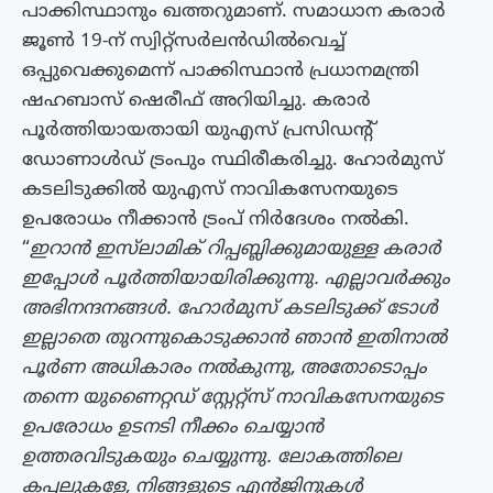
പാക്കിസ്ഥാനും ഖത്തറുമാണ്. സമാധാന കരാർ
ജൂൺ 19-ന് സ്വിറ്റ്സർലൻഡിൽവെച്ച്
ഒപ്പുവെക്കുമെന്ന് പാക്കിസ്ഥാൻ പ്രധാനമന്ത്രി
ഷഹബാസ് ഷെരീഫ് അറിയിച്ചു. കരാർ
പൂർത്തിയായതായി യുഎസ് പ്രസിഡൻ്റ്
ഡോണാൾഡ് ട്രംപും സ്ഥിരീകരിച്ചു. ഹോർമുസ്
കടലിടുക്കിൽ യുഎസ് നാവികസേനയുടെ
ഉപരോധം നീക്കാൻ ട്രംപ് നിർദേശം നൽകി.
“
ഇറാൻ ഇസ്‌ലാമിക് റിപ്പബ്ലിക്കുമായുള്ള കരാർ
ഇപ്പോൾ പൂർത്തിയായിരിക്കുന്നു. എല്ലാവർക്കും
അഭിനന്ദനങ്ങൾ. ഹോർമുസ് കടലിടുക്ക് ടോൾ
ഇല്ലാതെ തുറന്നുകൊടുക്കാൻ ഞാൻ ഇതിനാൽ
പൂർണ അധികാരം നൽകുന്നു, അതോടൊപ്പം
തന്നെ യുണൈറ്റഡ് സ്റ്റേറ്റ്സ് നാവികസേനയുടെ
ഉപരോധം ഉടനടി നീക്കം ചെയ്യാൻ
ഉത്തരവിടുകയും ചെയ്യുന്നു. ലോകത്തിലെ
കപ്പലുകളേ, നിങ്ങളുടെ എൻജിനുകൾ