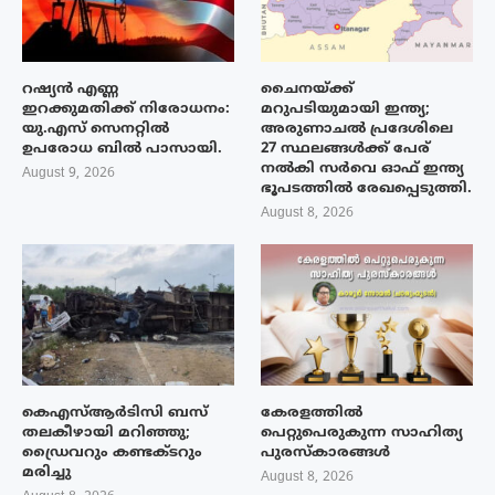
റഷ്യൻ എണ്ണ
ചൈനയ്ക്ക്
ഇറക്കുമതിക്ക് നിരോധനം:
മറുപടിയുമായി ഇന്ത്യ;
യു.എസ് സെനറ്റിൽ
അരുണാചൽ പ്രദേശിലെ
ഉപരോധ ബിൽ പാസായി.
27 സ്ഥലങ്ങൾക്ക് പേര്
നൽകി സർവെ ഓഫ് ഇന്ത്യ
August 9, 2026
ഭൂപടത്തിൽ രേഖപ്പെടുത്തി.
August 8, 2026
കെഎസ്ആർടിസി ബസ്
കേരളത്തിൽ
തലകീഴായി മറിഞ്ഞു;
പെറ്റുപെരുകുന്ന സാഹിത്യ
ഡ്രൈവറും കണ്ടക്ടറും
പുരസ്‌കാരങ്ങൾ
മരിച്ചു
August 8, 2026