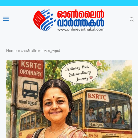
Home
»
ഓർഡിനറി മനുഷ്യർ