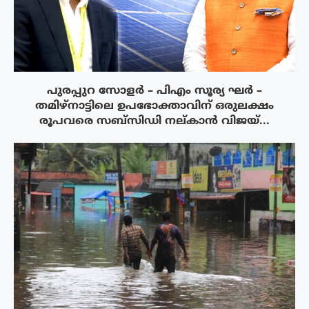
പുരപ്പുറ സോളർ – പിഎം സൂര്യ ഘർ –
തമിഴ്നാട്ടിലെ ഉപഭോക്താവിന് ഒരുലക്ഷം
രൂപവരെ സബ്സിഡി നല്കാൻ വിജയ്...