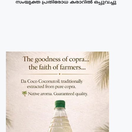
സംയുക്ത പ്രതിരോധ കരാറിൽ ഒപ്പുവച്ചു