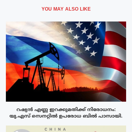
YOU MAY ALSO LIKE
റഷ്യൻ എണ്ണ ഇറക്കുമതിക്ക് നിരോധനം:
യു.എസ് സെനറ്റിൽ ഉപരോധ ബിൽ പാസായി.