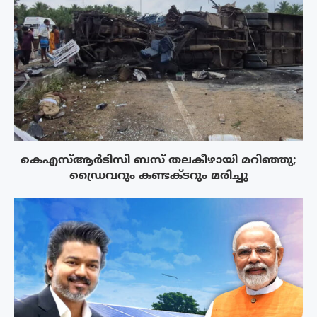
കെഎസ്ആർടിസി ബസ് തലകീഴായി മറിഞ്ഞു;
ഡ്രൈവറും കണ്ടക്ടറും മരിച്ചു