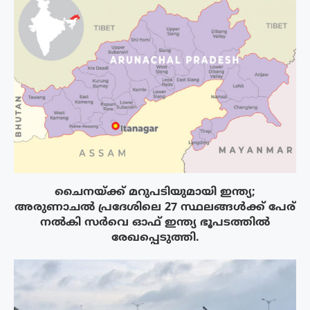
ചൈനയ്ക്ക് മറുപടിയുമായി ഇന്ത്യ;
അരുണാചൽ പ്രദേശിലെ 27 സ്ഥലങ്ങൾക്ക് പേര്
നൽകി സർവെ ഓഫ് ഇന്ത്യ ഭൂപടത്തിൽ
രേഖപ്പെടുത്തി.