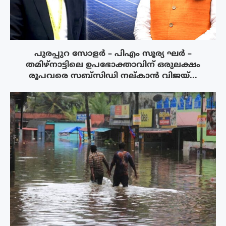
പുരപ്പുറ സോളർ – പിഎം സൂര്യ ഘർ –
തമിഴ്നാട്ടിലെ ഉപഭോക്താവിന് ഒരുലക്ഷം
രൂപവരെ സബ്സിഡി നല്കാൻ വിജയ്...