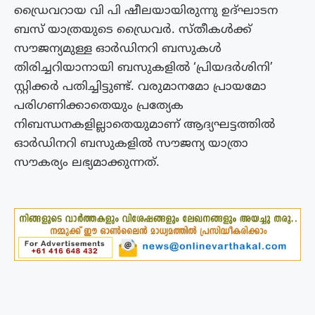
ഡ്രൈവറായ വി പി ഷീലയായിരുന്നു ഉദ്ഘാടന
ബസ് യാത്രയുടെ ഡ്രൈവർ. സ്തീകൾക്ക്
സൗജന്യമുള്ള ഓർഡിനറി ബസുകൾ
തിരിച്ചറിയാനായി ബസുകളിൽ ‘പ്രിയദർശിനി’
സ്റ്റിക്കർ പതിച്ചിട്ടുണ്ട്. വരുമാനമോ പ്രായമോ
പരിഗണിക്കാതെയും പ്രത്യേക
നിബന്ധനകളില്ലാതെയുമാണ് ആദ്യഘട്ടത്തിൽ
ഓർഡിനറി ബസുകളിൽ സൗജന്യ യാത്രാ
സൗകര്യം ലഭ്യമാക്കുന്നത്.