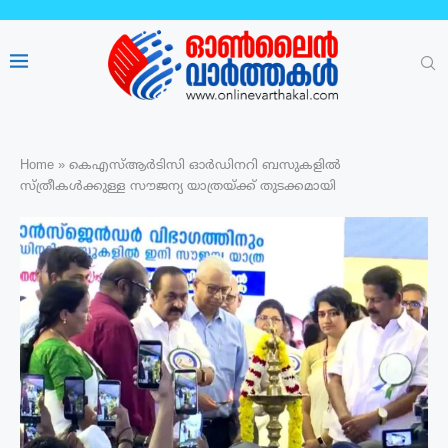
Home
»
കെഎസ്ആർടിസി ഓർഡിനറി ബസുകളിൽ
സ്ത്രീകൾക്കുള്ള സൗജന്യ യാത്രയ്ക്ക് തുടക്കമായി