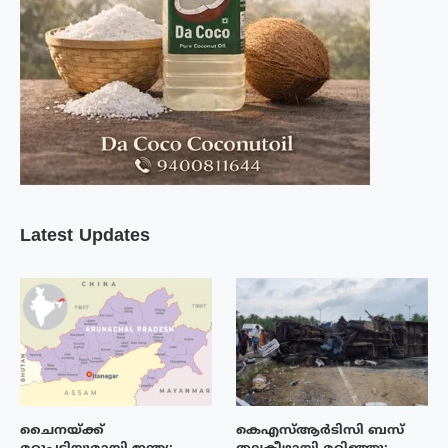
Latest Updates
ചൈനയ്ക്ക്
കെഎസ്ആർടിസി ബസ്