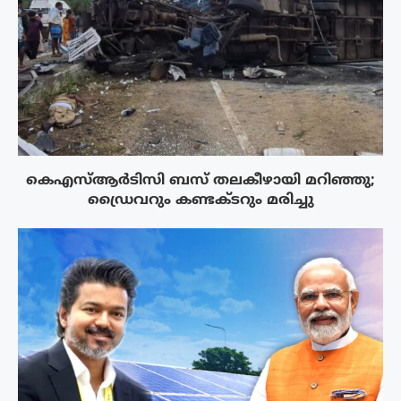
കെഎസ്ആർടിസി ബസ് തലകീഴായി മറിഞ്ഞു;
ഡ്രൈവറും കണ്ടക്ടറും മരിച്ചു