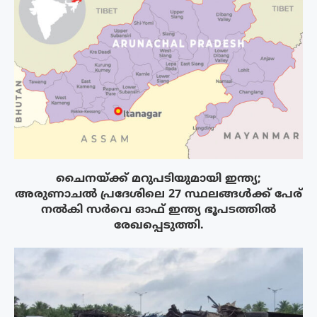
ചൈനയ്ക്ക് മറുപടിയുമായി ഇന്ത്യ;
അരുണാചൽ പ്രദേശിലെ 27 സ്ഥലങ്ങൾക്ക് പേര്
നൽകി സർവെ ഓഫ് ഇന്ത്യ ഭൂപടത്തിൽ
രേഖപ്പെടുത്തി.