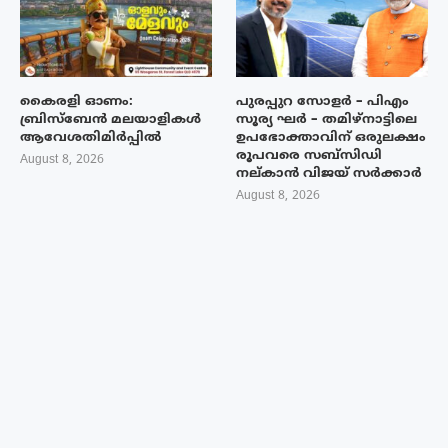
കൈരളി ഓണം:
പുരപ്പുറ സോളർ – പിഎം
ബ്രിസ്ബേൻ മലയാളികൾ
സൂര്യ ഘർ – തമിഴ്നാട്ടിലെ
ആവേശതിമിർപ്പിൽ
ഉപഭോക്താവിന് ഒരുലക്ഷം
രൂപവരെ സബ്സിഡി
August 8, 2026
നല്കാൻ വിജയ് സർക്കാർ
August 8, 2026