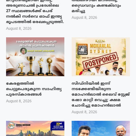
മറുപടിയുമായി ഇന്ത്യ;
തലകീഴായി മറിഞ്ഞു;
അരുണാചൽ പ്രദേശിലെ
ഡ്രൈവറും കണ്ടക്ടറും
27 സ്ഥലങ്ങൾക്ക് പേര്
മരിച്ചു
നൽകി സർവെ ഓഫ് ഇന്ത്യ
August 8, 2026
ഭൂപടത്തിൽ രേഖപ്പെടുത്തി.
August 8, 2026
കേരളത്തിൽ
സിഡ്നിയിൽ ഇന്ന്
പെറ്റുപെരുകുന്ന സാഹിത്യ
നടക്കേണ്ടിയിരുന്ന
പുരസ്‌കാരങ്ങൾ
മോഹൻലാൽ ലൈവ് സ്റ്റേജ്
ഷോ മാറ്റി വെച്ചു; ക്ഷമ
August 8, 2026
ചോദിച്ചു മോഹൻലാൽ
August 8, 2026