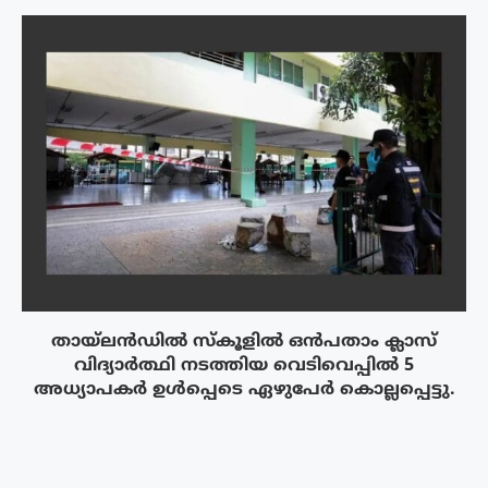
തായ്‌ലൻഡിൽ സ്കൂളിൽ ഒൻപതാം ക്ലാസ്
വിദ്യാർത്ഥി നടത്തിയ വെടിവെപ്പിൽ 5
അധ്യാപകർ ഉൾപ്പെടെ ഏഴുപേർ കൊല്ലപ്പെട്ടു.