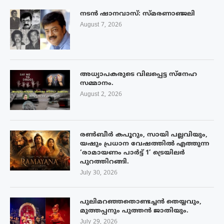
നടൻ ഷാനവാസ്: സ്മരണാഞ്ജലി
August 7, 2026
അധ്യാപകരുടെ വിലപ്പെട്ട സ്നേഹ
സമ്മാനം.
August 2, 2026
രൺബീർ കപൂറും, സായി പല്ലവിയും,
യഷും പ്രധാന വേഷത്തിൽ എത്തുന്ന
‘രാമായണം പാർട്ട് 1’ ട്രെയിലർ
പുറത്തിറങ്ങി.
July 30, 2026
പുലിമറഞ്ഞതൊണ്ടച്ചൻ തെയ്യവും,
മുത്തപ്പനും പുത്തൻ ജാതിയും.
July 29, 2026