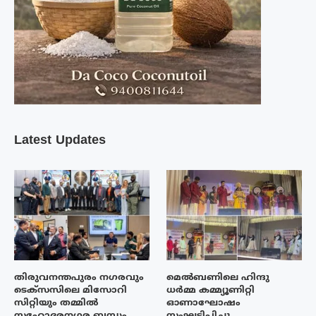
Latest Updates
തിരുവനന്തപുരം നഗരവും
മെൽബണിലെ ഹിന്ദു
ടെക്‌സസിലെ മിസോറി
ധർമ്മ കമ്മ്യൂണിറ്റി
സിറ്റിയും തമ്മിൽ
ഓണാഘോഷം
സഹോദരനഗര ബന്ധം
സംഘടിപ്പിച്ചു.