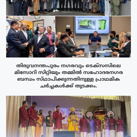
തിരുവനന്തപുരം നഗരവും ടെക്‌സസിലെ
മിസോറി സിറ്റിയും തമ്മിൽ സഹോദരനഗര
ബന്ധം സ്‌ഥാപിക്കുന്നതിനുള്ള പ്രാഥമിക
ചർച്ചകൾക്ക് തുടക്കം.