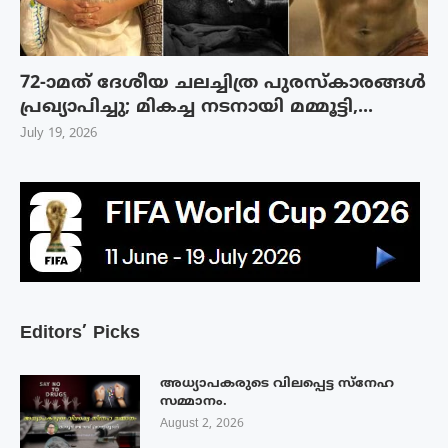
72-ാമത് ദേശീയ ചലച്ചിത്ര പുരസ്‌കാരങ്ങള്‍
പ്രഖ്യാപിച്ചു; മികച്ച നടനായി മമ്മൂട്ടി,...
July 19, 2026
Editors’ Picks
അധ്യാപകരുടെ വിലപ്പെട്ട സ്നേഹ
സമ്മാനം.
August 2, 2026