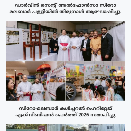
ഡാർവിൻ സെന്റ് അൽഫോൻസാ സിറോ
മലബാർ പള്ളിയിൽ തിരുനാൾ ആഘോഷിച്ചു.
സീറോ-മലബാർ കൾച്ചറൽ ഹെറിറ്റേജ്
എക്സിബിഷൻ പെർത്ത് 2026 സമാപിച്ചു