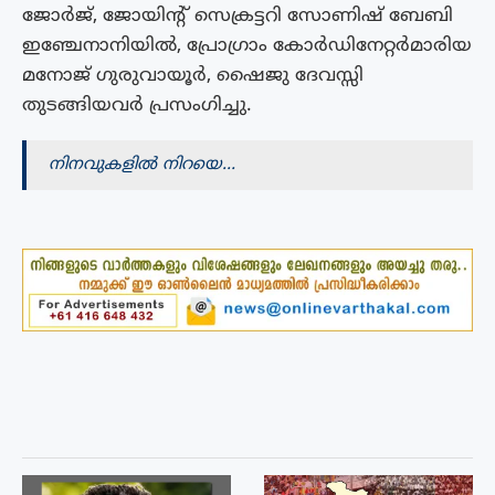
ജോർജ്, ജോയിൻ്റ് സെക്രട്ടറി സോണിഷ് ബേബി
ഇഞ്ചേനാനിയിൽ, പ്രോഗ്രാം കോർഡിനേറ്റർമാരിയ
മനോജ് ഗുരുവായൂർ, ഷൈജു ദേവസ്സി
തുടങ്ങിയവർ പ്രസംഗിച്ചു.
നിനവുകളിൽ നിറയെ…