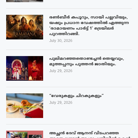
രൺബീർ കപൂറും, സായി പല്ലവിയും,
യഷും പ്രധാന വേഷത്തിൽ എത്തുന്ന
‘രാമായണം പാർട്ട് 1’ ട്രെയിലർ
പുറത്തിറങ്ങി.
July 30, 2026
പുലിമറഞ്ഞതൊണ്ടച്ചൻ തെയ്യവും,
മുത്തപ്പനും പുത്തൻ ജാതിയും.
July 29, 2026
“വേരുകളും ചിറകുകളും”
July 29, 2026
അച്ഛൻ ദേവ് ആനന്ദ് വിടപറഞ്ഞ