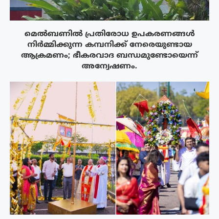
മെൽബണിൽ പ്രതിരോധ ഉപകരണങ്ങൾ
നിർമ്മിക്കുന്ന കമ്പനിക്ക് നേരെയുണ്ടായ
ആക്രമണം; ഭീകരവാദ ബന്ധമുണ്ടോയെന്ന്
അന്വേഷണം.