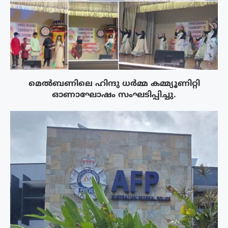
മെൽബണിലെ ഹിന്ദു ധർമ്മ കമ്മ്യൂണിറ്റി
ഓണാഘോഷം സംഘടിപ്പിച്ചു.