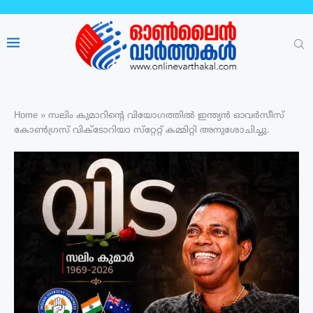
Home
»
സലിം കുമാറിൻ്റെ വിയോഗത്തിൽ ഇന്ത്യൻ ഓവർസീസ്
കോൺഗ്രസ് വിക്ടോറിയാ സ്‌റ്റേറ്റ് കമ്മിറ്റി അനുശോചിച്ചു.