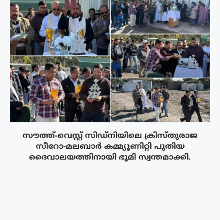
സൗത്ത്-വെസ്റ്റ് സിഡ്‌നിയിലെ ക്രിസ്‌തുരാജ
സീറോ-മലബാർ കമ്മ്യൂണിറ്റി പുതിയ
ദൈവാലയത്തിനായി ഭൂമി സ്വന്തമാക്കി.