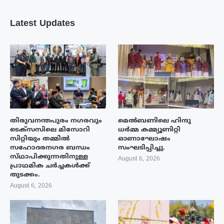
Latest Updates
തിരുവനന്തപുരം നഗരവും
മെൽബണിലെ ഹിന്ദു
ടെക്‌സസിലെ മിസോറി
ധർമ്മ കമ്മ്യൂണിറ്റി
സിറ്റിയും തമ്മിൽ
ഓണാഘോഷം
സഹോദരനഗര ബന്ധം
സംഘടിപ്പിച്ചു.
സ്‌ഥാപിക്കുന്നതിനുള്ള
August 6, 2026
പ്രാഥമിക ചർച്ചകൾക്ക്
തുടക്കം.
August 6, 2026