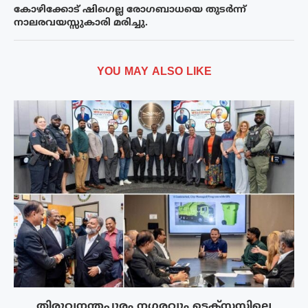
കോഴിക്കോട് ഷിഗെല്ല രോഗബാധയെ തുടർന്ന്
നാലരവയസ്സുകാരി മരിച്ചു.
YOU MAY ALSO LIKE
തിരുവനന്തപുരം നഗരവും ടെക്‌സസിലെ