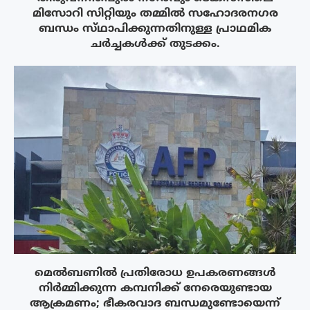
മിസോറി സിറ്റിയും തമ്മിൽ സഹോദരനഗര
ബന്ധം സ്‌ഥാപിക്കുന്നതിനുള്ള പ്രാഥമിക
ചർച്ചകൾക്ക് തുടക്കം.
മെൽബണിൽ പ്രതിരോധ ഉപകരണങ്ങൾ
നിർമ്മിക്കുന്ന കമ്പനിക്ക് നേരെയുണ്ടായ
ആക്രമണം; ഭീകരവാദ ബന്ധമുണ്ടോയെന്ന്