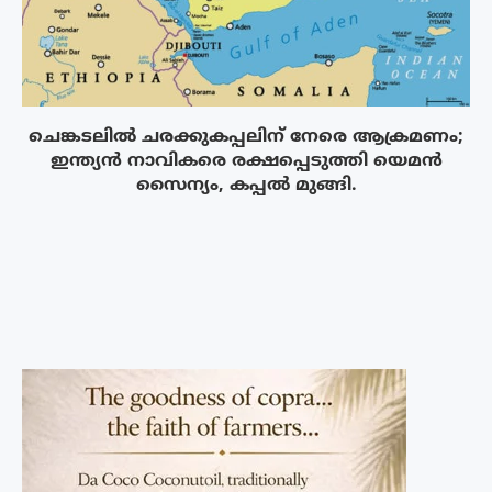
ചെങ്കടലിൽ ചരക്കുകപ്പലിന് നേരെ ആക്രമണം;
ഇന്ത്യൻ നാവികരെ രക്ഷപ്പെടുത്തി യെമൻ
സൈന്യം, കപ്പൽ മുങ്ങി.