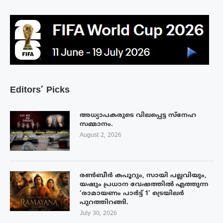
Editors’ Picks
അധ്യാപകരുടെ വിലപ്പെട്ട സ്നേഹ
സമ്മാനം.
August 2, 2026
രൺബീർ കപൂറും, സായി പല്ലവിയും,
യഷും പ്രധാന വേഷത്തിൽ എത്തുന്ന
‘രാമായണം പാർട്ട് 1’ ട്രെയിലർ
പുറത്തിറങ്ങി.
July 30, 2026