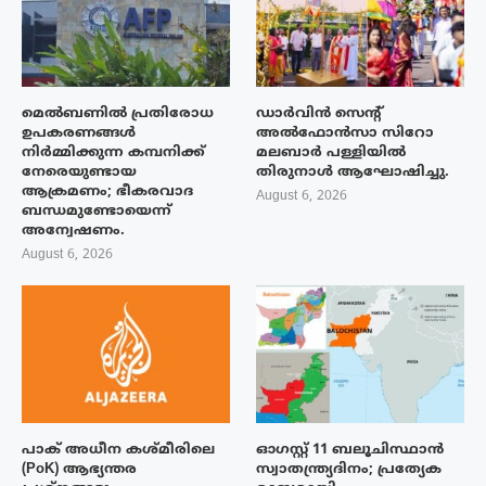
മെൽബണിൽ പ്രതിരോധ
ഡാർവിൻ സെന്റ്
ഉപകരണങ്ങൾ
അൽഫോൻസാ സിറോ
നിർമ്മിക്കുന്ന കമ്പനിക്ക്
മലബാർ പള്ളിയിൽ
നേരെയുണ്ടായ
തിരുനാൾ ആഘോഷിച്ചു.
ആക്രമണം; ഭീകരവാദ
August 6, 2026
ബന്ധമുണ്ടോയെന്ന്
അന്വേഷണം.
August 6, 2026
പാക് അധീന കശ്മീരിലെ
ഓഗസ്റ്റ് 11 ബലൂചിസ്ഥാൻ
(PoK) ആഭ്യന്തര
സ്വാതന്ത്ര്യദിനം; പ്രത്യേക