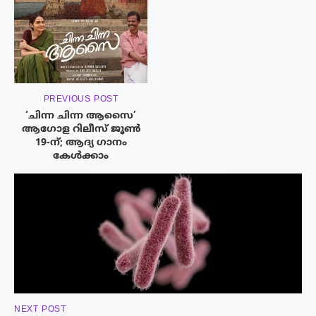
PREVIOUS POST
‘ചിന്ന ചിന്ന ആസൈ’
ആഗോള റിലീസ് ജൂൺ
19-ന്; ആദ്യ ഗാനം
കേൾക്കാം
NEXT POST