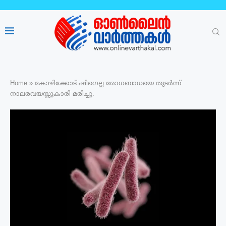
Home
»
കോഴിക്കോട് ഷിഗെല്ല രോഗബാധയെ തുടർന്ന്
നാലരവയസ്സുകാരി മരിച്ചു.