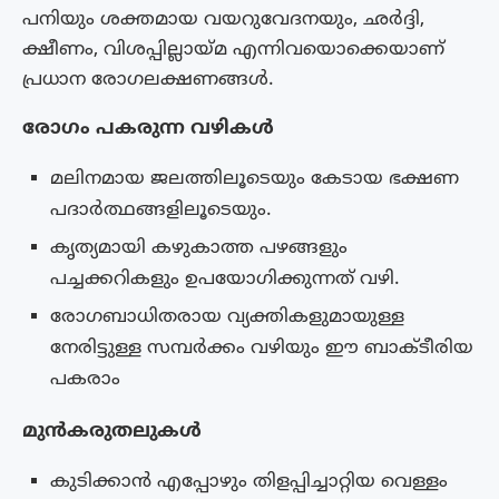
പനിയും ശക്തമായ വയറുവേദനയും, ഛർദ്ദി,
ക്ഷീണം, വിശപ്പില്ലായ്മ എന്നിവയൊക്കെയാണ്
പ്രധാന രോഗലക്ഷണങ്ങൾ.
രോഗം പകരുന്ന വഴികൾ
മലിനമായ ജലത്തിലൂടെയും കേടായ ഭക്ഷണ
പദാർത്ഥങ്ങളിലൂടെയും.
കൃത്യമായി കഴുകാത്ത പഴങ്ങളും
പച്ചക്കറികളും ഉപയോഗിക്കുന്നത് വഴി.
രോഗബാധിതരായ വ്യക്തികളുമായുള്ള
നേരിട്ടുള്ള സമ്പർക്കം വഴിയും ഈ ബാക്ടീരിയ
പകരാം
മുൻകരുതലുകൾ
കുടിക്കാൻ എപ്പോഴും തിളപ്പിച്ചാറ്റിയ വെള്ളം