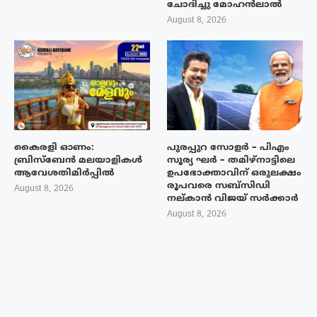
ചോദിച്ചു മോഹൻലാൽ
August 8, 2026
കൈരളി ഓണം:
പുരപ്പുറ സോളർ – പിഎം
ബ്രിസ്ബേൻ മലയാളികൾ
സൂര്യ ഘർ – തമിഴ്നാട്ടിലെ
ആവേശതിമിർപ്പിൽ
ഉപഭോക്താവിന് ഒരുലക്ഷം
രൂപവരെ സബ്സിഡി
August 8, 2026
നല്കാൻ വിജയ് സർക്കാർ
August 8, 2026