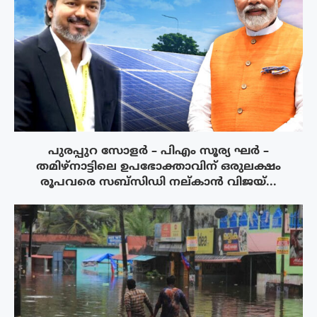
പുരപ്പുറ സോളർ – പിഎം സൂര്യ ഘർ –
തമിഴ്നാട്ടിലെ ഉപഭോക്താവിന് ഒരുലക്ഷം
രൂപവരെ സബ്സിഡി നല്കാൻ വിജയ്...