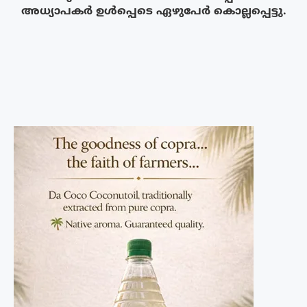
അധ്യാപകർ ഉൾപ്പെടെ ഏഴുപേർ കൊല്ലപ്പെട്ടു.