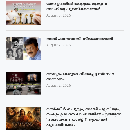
കേരളത്തിൽ പെറ്റുപെരുകുന്ന
സാഹിത്യ പുരസ്‌കാരങ്ങൾ
August 8, 2026
നടൻ ഷാനവാസ്: സ്മരണാഞ്ജലി
August 7, 2026
അധ്യാപകരുടെ വിലപ്പെട്ട സ്നേഹ
സമ്മാനം.
August 2, 2026
രൺബീർ കപൂറും, സായി പല്ലവിയും,
യഷും പ്രധാന വേഷത്തിൽ എത്തുന്ന
‘രാമായണം പാർട്ട് 1’ ട്രെയിലർ
പുറത്തിറങ്ങി.