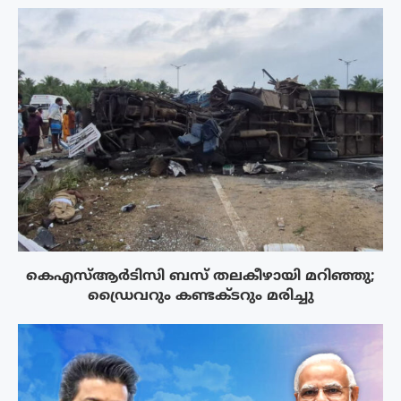
കെഎസ്ആർടിസി ബസ് തലകീഴായി മറിഞ്ഞു;
ഡ്രൈവറും കണ്ടക്ടറും മരിച്ചു