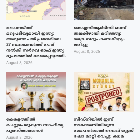
ചൈനയ്ക്ക്
കെഎസ്ആർടിസി ബസ്
മറുപടിയുമായി ഇന്ത്യ;
തലകീഴായി മറിഞ്ഞു;
അരുണാചൽ പ്രദേശിലെ
ഡ്രൈവറും കണ്ടക്ടറും
27 സ്ഥലങ്ങൾക്ക് പേര്
മരിച്ചു
നൽകി സർവെ ഓഫ് ഇന്ത്യ
August 8, 2026
ഭൂപടത്തിൽ രേഖപ്പെടുത്തി.
August 8, 2026
കേരളത്തിൽ
സിഡ്നിയിൽ ഇന്ന്
പെറ്റുപെരുകുന്ന സാഹിത്യ
നടക്കേണ്ടിയിരുന്ന
പുരസ്‌കാരങ്ങൾ
മോഹൻലാൽ ലൈവ് സ്റ്റേജ്
ഷോ മാറ്റി വെച്ചു; ക്ഷമ
August 8, 2026