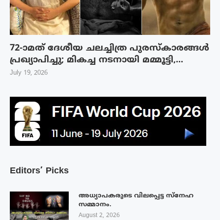
72-ാമത് ദേശീയ ചലച്ചിത്ര പുരസ്‌കാരങ്ങള്‍
പ്രഖ്യാപിച്ചു; മികച്ച നടനായി മമ്മൂട്ടി,...
July 19, 2026
Editors’ Picks
അധ്യാപകരുടെ വിലപ്പെട്ട സ്നേഹ
സമ്മാനം.
August 2, 2026