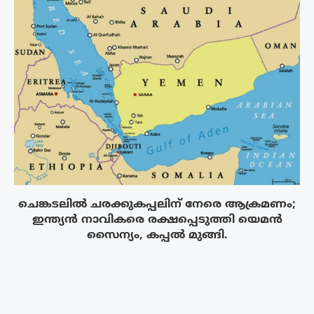
ചെങ്കടലിൽ ചരക്കുകപ്പലിന് നേരെ ആക്രമണം;
ഇന്ത്യൻ നാവികരെ രക്ഷപ്പെടുത്തി യെമൻ
സൈന്യം, കപ്പൽ മുങ്ങി.