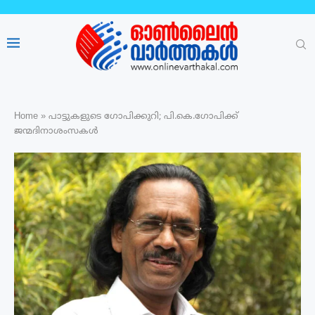
Home
»
പാട്ടുകളുടെ ഗോപിക്കുറി; പി.കെ.ഗോപിക്ക്
ജന്മദിനാശംസകൾ