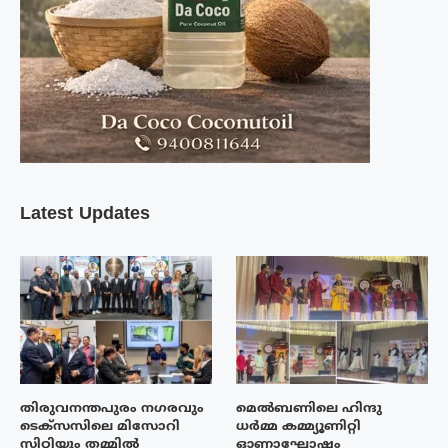
Latest Updates
തിരുവനന്തപുരം നഗരവും
മെൽബണിലെ ഹിന്ദു
ടെക്‌സസിലെ മിസോറി
ധർമ്മ കമ്മ്യൂണിറ്റി
സിറ്റിയും തമ്മിൽ
ഓണാഘോഷം