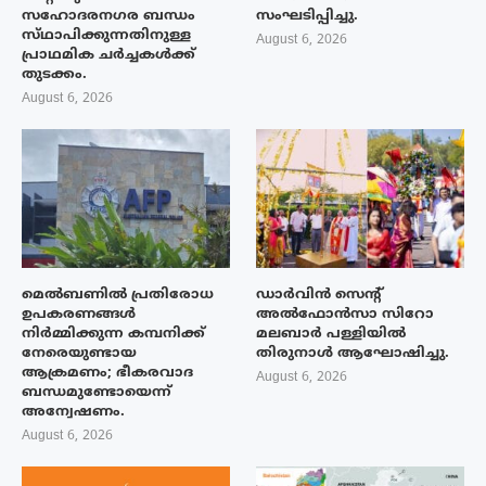
സഹോദരനഗര ബന്ധം
സംഘടിപ്പിച്ചു.
സ്‌ഥാപിക്കുന്നതിനുള്ള
August 6, 2026
പ്രാഥമിക ചർച്ചകൾക്ക്
തുടക്കം.
August 6, 2026
മെൽബണിൽ പ്രതിരോധ
ഡാർവിൻ സെന്റ്
ഉപകരണങ്ങൾ
അൽഫോൻസാ സിറോ
നിർമ്മിക്കുന്ന കമ്പനിക്ക്
മലബാർ പള്ളിയിൽ
നേരെയുണ്ടായ
തിരുനാൾ ആഘോഷിച്ചു.
ആക്രമണം; ഭീകരവാദ
August 6, 2026
ബന്ധമുണ്ടോയെന്ന്
അന്വേഷണം.
August 6, 2026