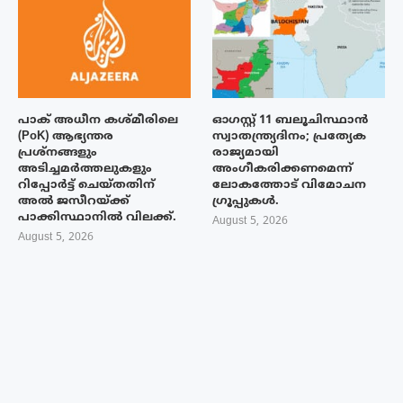
പാക് അധീന കശ്മീരിലെ
ഓഗസ്റ്റ് 11 ബലൂചിസ്ഥാൻ
(PoK) ആഭ്യന്തര
സ്വാതന്ത്ര്യദിനം; പ്രത്യേക
പ്രശ്നങ്ങളും
രാജ്യമായി
അടിച്ചമർത്തലുകളും
അംഗീകരിക്കണമെന്ന്
റിപ്പോർട്ട് ചെയ്തതിന്
ലോകത്തോട് വിമോചന
അൽ ജസീറയ്‌ക്ക്
ഗ്രൂപ്പുകൾ.
പാക്കിസ്ഥാനിൽ വിലക്ക്.
August 5, 2026
August 5, 2026