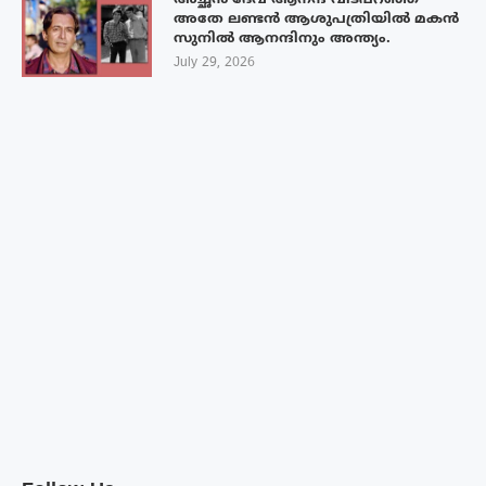
അച്ഛൻ ദേവ് ആനന്ദ് വിടപറഞ്ഞ
അതേ ലണ്ടൻ ആശുപത്രിയിൽ മകൻ
സുനിൽ ആനന്ദിനും അന്ത്യം.
July 29, 2026