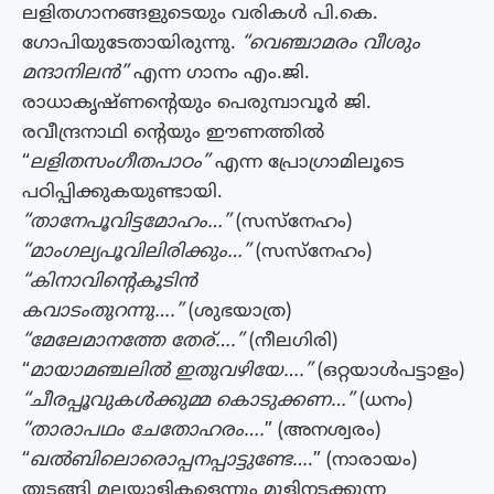
ലളിതഗാനങ്ങളുടെയും വരികൾ പി.കെ.
ഗോപിയുടേതായിരുന്നു.
“വെഞ്ചാമരം വീശും
മന്ദാനിലന്‍”
എന്ന ഗാനം എം.ജി.
രാധാകൃഷ്ണന്റെയും പെരുമ്പാവൂര്‍ ജി.
രവീന്ദ്രനാഥി ന്റെയും ഈണത്തിൽ
“
ലളിതസംഗീതപാഠം”
എന്ന പ്രോഗ്രാമിലൂടെ
പഠിപ്പിക്കുകയുണ്ടായി.
“താനേപൂവിട്ടമോഹം…”
(സസ്നേഹം)
“മാംഗല്യപൂവിലിരിക്കും…”
(സസ്നേഹം)
“കിനാവിന്റെകൂടിൻ
കവാടംതുറന്നു….”
(ശുഭയാത്ര)
“മേലേമാനത്തേ തേര്….”
(നീലഗിരി)
“
മായാമഞ്ചലിൽ ഇതുവഴിയേ….”
(ഒറ്റയാൾപട്ടാളം)
“ചീരപ്പൂവുകൾക്കുമ്മ കൊടുക്കണ…”
(ധനം)
“താരാപഥം ചേതോഹരം….
” (അനശ്വരം)
“
ഖൽബിലൊരൊപ്പനപ്പാട്ടുണ്ടേ…
.” (നാരായം)
തുടങ്ങി മലയാളികളെന്നും മൂളിനടക്കുന്ന