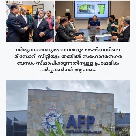
തിരുവനന്തപുരം നഗരവും ടെക്‌സസിലെ
മിസോറി സിറ്റിയും തമ്മിൽ സഹോദരനഗര
ബന്ധം സ്‌ഥാപിക്കുന്നതിനുള്ള പ്രാഥമിക
ചർച്ചകൾക്ക് തുടക്കം.