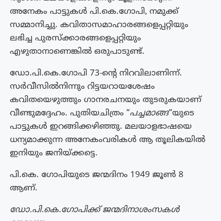
അനേകം പാട്ടുകൾ പി.കെ.ഗോപി, നമുക്ക്
സമ്മാനിച്ചു. കവിതാസമാഹാരങ്ങളെപ്പറ്റിയും
ലഭിച്ച പുരസ്ക്കാരങ്ങളെപ്പറ്റിയും
എഴുതാനാണെങ്കിൽ ഒരുപാടുണ്ട്.
ഡോ.പി.കെ.ഗോപി 73-ന്റെ നിറവിലാണിന്ന്.
സർവീസിൽനിന്നും റിട്ടയറായശേഷം
കവിതയെഴുത്തും ഗാനരചനയും തുടരുകയാണ്
വീണ്ടുമദ്ദേഹം. പുതിയചിത്രം “
പച്ചമാങ്ങ
“യുടെ
പാട്ടുകൾ ഇറങ്ങിക്കഴിഞ്ഞു. മലയാളഭാഷയെ
ധന്യമാക്കുന്ന അനേകംവരികൾ ആ തൂലികയിൽ
ഇനിയും ജനിയ്ക്കട്ടെ.
പി.കെ. ഗോപിയുടെ ജന്മദിനം 1949 ജൂൺ 8
ആണ്.
ഡോ.പി.കെ.ഗോപിക്ക് ജന്മദിനാശംസകൾ