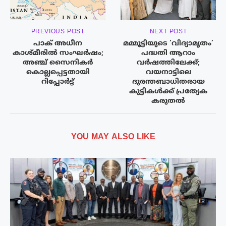
PREVIOUS POST
NEXT POST
പാക് അധീന
മമ്മൂട്ടിയുടെ ‘വിദ്യാമൃതം’
കാശ്മീരിൽ സംഘർഷം;
പദ്ധതി ആറാം
അഞ്ച് സൈനികർ
വർഷത്തിലേക്ക്;
കൊല്ലപ്പെട്ടതായി
വയനാട്ടിലെ
റിപ്പോർട്ട്
ദുരന്തബാധിതരായ
കുട്ടികൾക്ക് പ്രത്യേക
കരുതൽ
YOU MAY ALSO LIKE