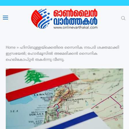
Home
»
ഹിസ്ബുള്ളയ്‌ക്കെതിരെ സൈനിക നടപടി ശക്തമാക്കി
ഇസ്രയേൽ; ഹോർമൂസിൽ അമേരിക്കൻ സൈനിക
ഹെലികോപ്റ്റർ തകർന്നു വീണു.