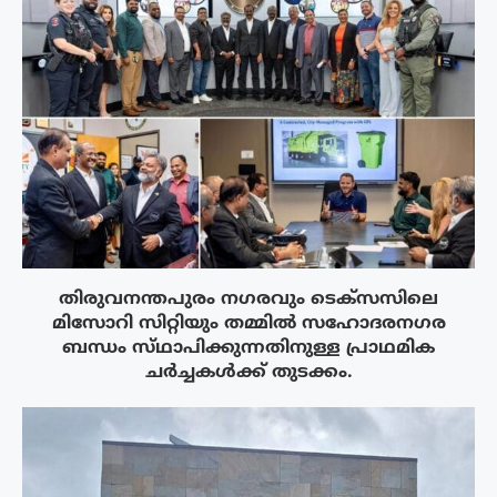
തിരുവനന്തപുരം നഗരവും ടെക്‌സസിലെ
മിസോറി സിറ്റിയും തമ്മിൽ സഹോദരനഗര
ബന്ധം സ്‌ഥാപിക്കുന്നതിനുള്ള പ്രാഥമിക
ചർച്ചകൾക്ക് തുടക്കം.