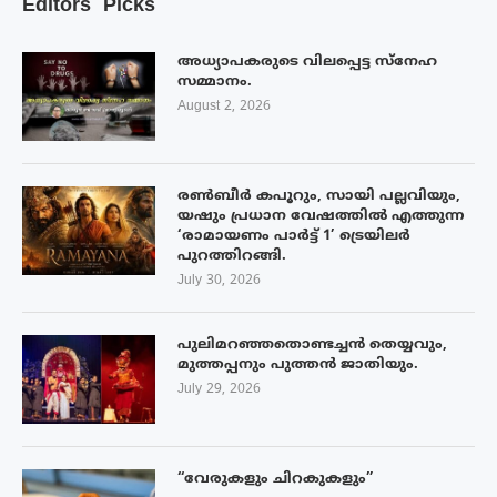
Editors’ Picks
അധ്യാപകരുടെ വിലപ്പെട്ട സ്നേഹ
സമ്മാനം.
August 2, 2026
രൺബീർ കപൂറും, സായി പല്ലവിയും,
യഷും പ്രധാന വേഷത്തിൽ എത്തുന്ന
‘രാമായണം പാർട്ട് 1’ ട്രെയിലർ
പുറത്തിറങ്ങി.
July 30, 2026
പുലിമറഞ്ഞതൊണ്ടച്ചൻ തെയ്യവും,
മുത്തപ്പനും പുത്തൻ ജാതിയും.
July 29, 2026
“വേരുകളും ചിറകുകളും”