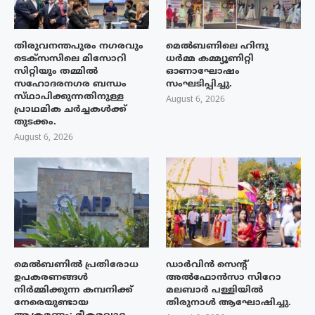
തിരുവനന്തപുരം നഗരവും
മെൽബണിലെ ഹിന്ദു
ടെക്‌സസിലെ മിസോറി
ധർമ്മ കമ്മ്യൂണിറ്റി
സിറ്റിയും തമ്മിൽ
ഓണാഘോഷം
സഹോദരനഗര ബന്ധം
സംഘടിപ്പിച്ചു.
സ്‌ഥാപിക്കുന്നതിനുള്ള
August 6, 2026
പ്രാഥമിക ചർച്ചകൾക്ക്
തുടക്കം.
August 6, 2026
മെൽബണിൽ പ്രതിരോധ
ഡാർവിൻ സെന്റ്
ഉപകരണങ്ങൾ
അൽഫോൻസാ സിറോ
നിർമ്മിക്കുന്ന കമ്പനിക്ക്
മലബാർ പള്ളിയിൽ
നേരെയുണ്ടായ
തിരുനാൾ ആഘോഷിച്ചു.