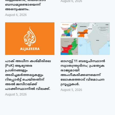
ആക്രമണം; ഭീകരവാദ
August 6, 2026
ബന്ധമുണ്ടോയെന്ന്
അന്വേഷണം.
August 6, 2026
പാക് അധീന കശ്മീരിലെ
ഓഗസ്റ്റ് 11 ബലൂചിസ്ഥാൻ
(PoK) ആഭ്യന്തര
സ്വാതന്ത്ര്യദിനം; പ്രത്യേക
പ്രശ്നങ്ങളും
രാജ്യമായി
അടിച്ചമർത്തലുകളും
അംഗീകരിക്കണമെന്ന്
റിപ്പോർട്ട് ചെയ്തതിന്
ലോകത്തോട് വിമോചന
അൽ ജസീറയ്‌ക്ക്
ഗ്രൂപ്പുകൾ.
പാക്കിസ്ഥാനിൽ വിലക്ക്.
August 5, 2026
August 5, 2026