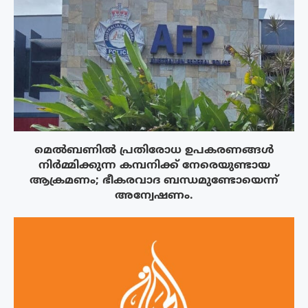
മെൽബണിൽ പ്രതിരോധ ഉപകരണങ്ങൾ
നിർമ്മിക്കുന്ന കമ്പനിക്ക് നേരെയുണ്ടായ
ആക്രമണം; ഭീകരവാദ ബന്ധമുണ്ടോയെന്ന്
അന്വേഷണം.