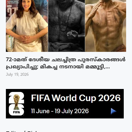
72-ാമത് ദേശീയ ചലച്ചിത്ര പുരസ്‌കാരങ്ങള്‍
പ്രഖ്യാപിച്ചു; മികച്ച നടനായി മമ്മൂട്ടി,...
July 19, 2026