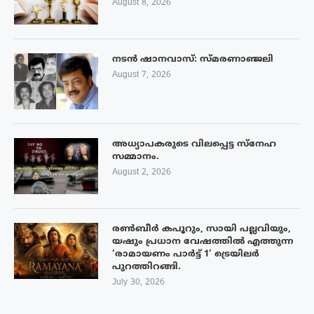
August 8, 2026
നടൻ ഷാനവാസ്: സ്മരണാഞ്ജലി
August 7, 2026
അധ്യാപകരുടെ വിലപ്പെട്ട സ്നേഹ
സമ്മാനം.
August 2, 2026
രൺബീർ കപൂറും, സായി പല്ലവിയും,
യഷും പ്രധാന വേഷത്തിൽ എത്തുന്ന
‘രാമായണം പാർട്ട് 1’ ട്രെയിലർ
പുറത്തിറങ്ങി.
July 30, 2026