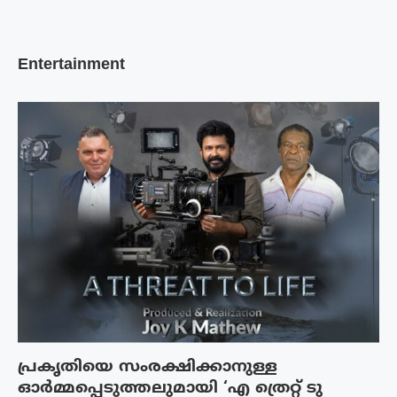
Entertainment
പ്രകൃതിയെ സംരക്ഷിക്കാനുള്ള
ഓർമ്മപ്പെടുത്തലുമായി ‘എ ത്രെറ്റ് ടു