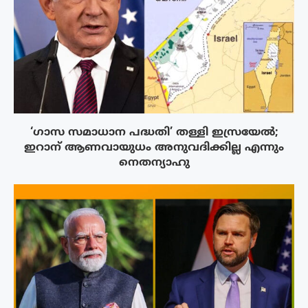
‘ഗാസ സമാധാന പദ്ധതി’ തള്ളി ഇസ്രയേൽ;
ഇറാന് ആണവായുധം അനുവദിക്കില്ല എന്നും
നെതന്യാഹു