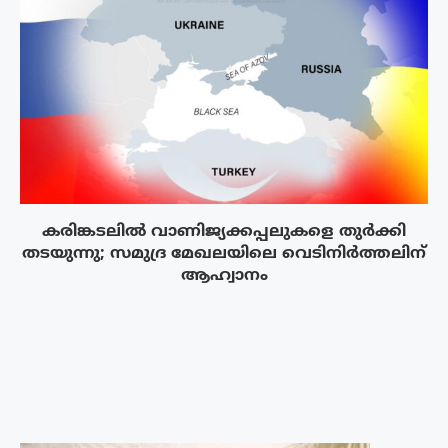
കരിങ്കടലിൽ വാണിജ്യക്കപ്പലുകളെ തുർക്കി
തടയുന്നു; സമുദ്ര മേഖലയിലെ വെടിനിർത്തലിന്
ആഹ്വാനം