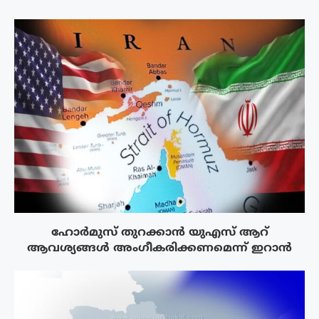
ഹോർമുസ് തുറക്കാൻ യുഎസ് ആറ്
ആവശ്യങ്ങൾ അംഗീകരിക്കണമെന്ന് ഇറാൻ