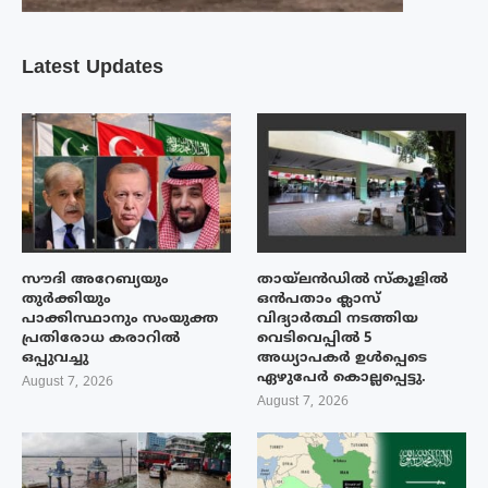
Latest Updates
സൗദി അറേബ്യയും
തായ്‌ലൻഡിൽ സ്കൂളിൽ
തുർക്കിയും
ഒൻപതാം ക്ലാസ്
പാക്കിസ്ഥാനും സംയുക്ത
വിദ്യാർത്ഥി നടത്തിയ
പ്രതിരോധ കരാറിൽ
വെടിവെപ്പിൽ 5
ഒപ്പുവച്ചു
അധ്യാപകർ ഉൾപ്പെടെ
ഏഴുപേർ കൊല്ലപ്പെട്ടു.
August 7, 2026
August 7, 2026