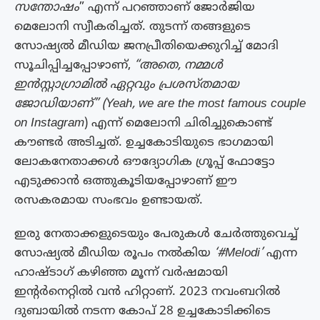
സന്തോഷം
” എന്ന് പറഞ്ഞാണ് ജോർജിയ
മെലോനി സ്വീകരിച്ചത്. തുടന്ന് തങ്ങളുടെ
സോഷ്യൽ മീഡിയ ജനപ്രീതിയെക്കുറിച്ച് മോദി
സൂചിപ്പിച്ചപ്പോഴാണ്,
“അതെ, നമ്മൾ
ഇൻസ്റ്റാഗ്രാമിൽ ഏറ്റവും പ്രശസ്തമായ
ജോഡിയാണ്” (Yeah, we are the most famous couple
on Instagram
) എന്ന് മെലോനി ചിരിച്ചുകൊണ്ട്
കൗണ്ടർ അടിച്ചത്. ഉച്ചകോടിയുടെ ഭാഗമായി
ലോകനേതാക്കൾ ഔദ്യോഗിക ഗ്രൂപ്പ് ഫോട്ടോ
എടുക്കാൻ ഒത്തുകൂടിയപ്പോഴാണ് ഈ
രസകരമായ സംഭവം ഉണ്ടായത്.
ഇരു നേതാക്കളുടെയും പേരുകൾ ചേർത്തുവെച്ച്
സോഷ്യൽ മീഡിയ രൂപം നൽകിയ
‘#Melodi’
എന്ന
ഹാഷ്‌ടാഗ് കഴിഞ്ഞ മൂന്ന് വർഷമായി
ഇൻ്റർനെറ്റിൽ വൻ ഹിറ്റാണ്. 2023 നവംബറിൽ
ദുബായിൽ നടന്ന കോപ് 28 ഉച്ചകോടിക്കിടെ