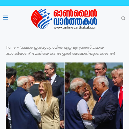
Home
»
‘നമ്മൾ ഇൻസ്റ്റാഗ്രാമിൽ ഏറ്റവും പ്രശസ്‌തമായ
ജോഡിയാണ്’ മോദിയെ കണ്ടപ്പോൾ മെലോനിയുടെ കൗണ്ടർ