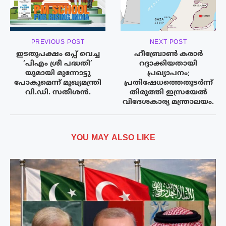
PREVIOUS POST
NEXT POST
ഇടതുപക്ഷം ഒപ്പ് വെച്ച
ഹീബ്രോൺ കരാർ
‘പിഎം ശ്രീ പദ്ധതി’
റദ്ദാക്കിയതായി
യുമായി മുന്നോട്ടു
പ്രഖ്യാപനം;
പോകുമെന്ന് മുഖ്യമന്ത്രി
പ്രതിഷേധത്തെതുടർന്ന്
വി.ഡി. സതീശൻ.
തിരുത്തി ഇസ്രയേൽ
വിദേശകാര്യ മന്ത്രാലയം.
YOU MAY ALSO LIKE