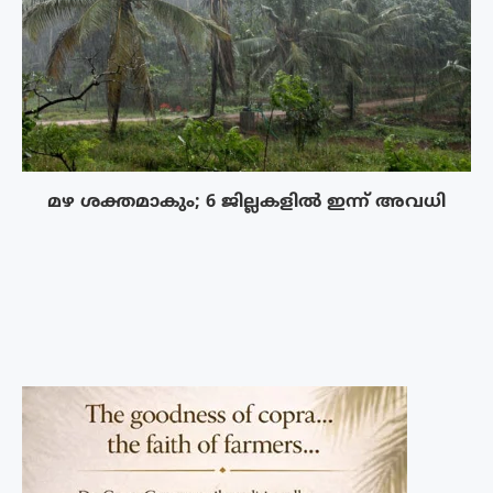
മഴ ശക്തമാകും; 6 ജില്ലകളിൽ ഇന്ന് അവധി