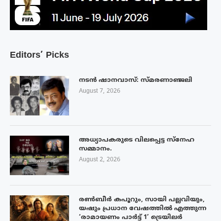
Editors’ Picks
നടൻ ഷാനവാസ്: സ്മരണാഞ്ജലി
August 7, 2026
അധ്യാപകരുടെ വിലപ്പെട്ട സ്നേഹ
സമ്മാനം.
August 2, 2026
രൺബീർ കപൂറും, സായി പല്ലവിയും,
യഷും പ്രധാന വേഷത്തിൽ എത്തുന്ന
‘രാമായണം പാർട്ട് 1’ ട്രെയിലർ