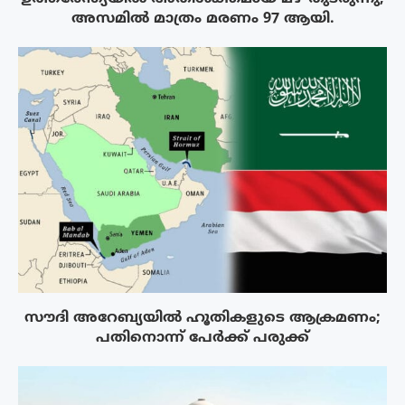
അസമിൽ മാത്രം മരണം 97 ആയി.
സൗദി അറേബ്യയിൽ ഹൂതികളുടെ ആക്രമണം;
പതിനൊന്ന് പേർക്ക് പരുക്ക്