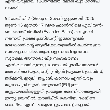
എന്നിവരുമായി പ്രധാനമന്ത്രി മോദി കൂടിക്കാഴ്ച
നടത്തി.
52-ാമത് ജി-7 (Group of Seven) ഉച്ചകോടി 2026
ജൂൺ 15 മുതൽ 17 വരെ ഫ്രാൻസിലെ ഏവിയൻ-
ലെ-ബെയ്ൻസിൽ (Évian-les-Bains) വെച്ചാണ്
നടന്നത്. ഫ്രഞ്ച് പ്രസിഡന്റ് ഇമ്മാനുവൽ
മാക്രോണിന്റെ ആതിഥേയത്വത്തിൽ ചേർന്ന ഈ
സമ്മേളനത്തിൽ ആഗോള സമ്പദ്‌വ്യവസ്ഥ,
സുരക്ഷ, അന്താരാഷ്ട്ര സഹകരണം
എന്നിവയായിരുന്നു പ്രധാന ചർച്ചാവിഷയങ്ങൾ.
അമേരിക്ക (യു.എസ്), ബ്രിട്ടൻ (യു.കെ), ഫ്രാൻസ്,
ജർമ്മനി, ഇറ്റലി, ജപ്പാൻ, കാനഡ എന്നിവരും
യൂറോപ്യൻ യൂണിയനുമാണ് (EU) ഈ
കൂട്ടായ്മയിലുള്ളത്. പ്രത്യേക ക്ഷണിതാക്കളായി
ഇന്ത്യ, ബ്രസീൽ, ഈജിപ്ത്, കെനിയ, ദക്ഷിണ
കൊറിയ എന്നീ രാജ്യങ്ങളും പങ്കാളികളായി.