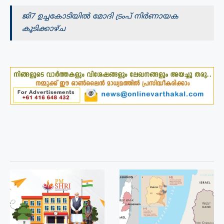
ജി7 ഉച്ചകോടിയിൽ മോദി ട്രംപ് നിർണായക
കൂടിക്കാഴ്ച