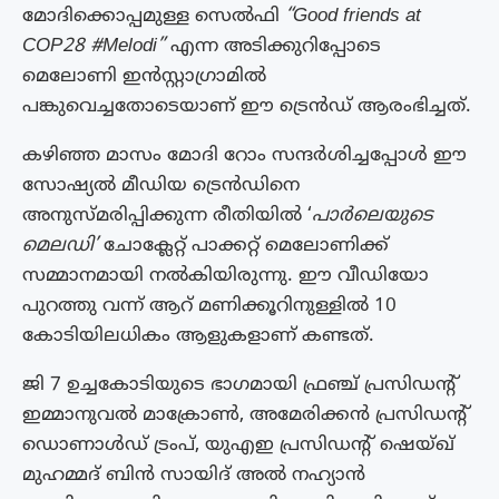
മോദിക്കൊപ്പമുള്ള സെൽഫി
“Good friends at
COP28 #Melodi”
എന്ന അടിക്കുറിപ്പോടെ
മെലോണി ഇൻസ്റ്റാഗ്രാമിൽ
പങ്കുവെച്ചതോടെയാണ് ഈ ട്രെൻഡ് ആരംഭിച്ചത്.
കഴിഞ്ഞ മാസം മോദി റോം സന്ദർശിച്ചപ്പോൾ ഈ
സോഷ്യൽ മീഡിയ ട്രെൻഡിനെ
അനുസ്മരിപ്പിക്കുന്ന രീതിയിൽ ‘
പാർലെയുടെ
മെലഡി’
ചോക്ലേറ്റ് പാക്കറ്റ് മെലോണിക്ക്
സമ്മാനമായി നൽകിയിരുന്നു. ഈ വീഡിയോ
പുറത്തു വന്ന് ആറ് മണിക്കൂറിനുള്ളിൽ 10
കോടിയിലധികം ആളുകളാണ് കണ്ടത്.
ജി 7 ഉച്ചകോടിയുടെ ഭാഗമായി ഫ്രഞ്ച് പ്രസിഡൻ്റ്
ഇമ്മാനുവൽ മാക്രോൺ, അമേരിക്കൻ പ്രസിഡന്റ്
ഡൊണാൾഡ് ട്രംപ്, യുഎഇ പ്രസിഡൻ്റ് ഷെയ്‌ഖ്
മുഹമ്മദ് ബിൻ സായിദ് അൽ നഹ്യാൻ