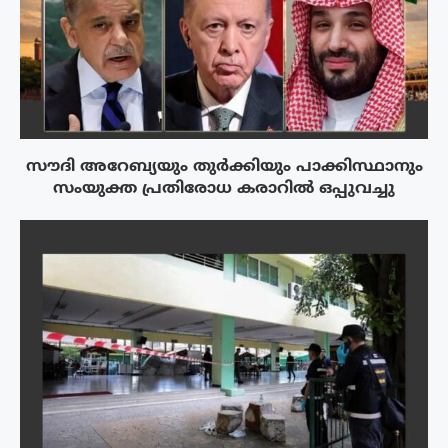
സൗദി അറേബ്യയും തുർക്കിയും പാക്കിസ്ഥാനും
സംയുക്ത പ്രതിരോധ കരാറിൽ ഒപ്പുവച്ചു