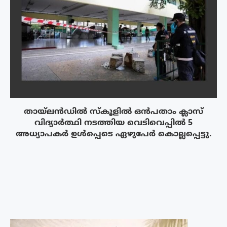
തായ്‌ലൻഡിൽ സ്കൂളിൽ ഒൻപതാം ക്ലാസ്
വിദ്യാർത്ഥി നടത്തിയ വെടിവെപ്പിൽ 5
അധ്യാപകർ ഉൾപ്പെടെ ഏഴുപേർ കൊല്ലപ്പെട്ടു.