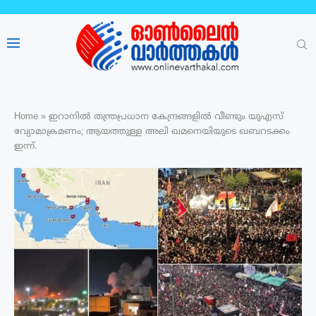
Home
»
ഇറാനിൽ തന്ത്രപ്രധാന കേന്ദ്രങ്ങളിൽ വീണ്ടും യുഎസ്
വ്യോമാക്രമണം; ആയത്തുള്ള അലി ഖമനെയിയുടെ ഖബറടക്കം
ഇന്ന്.