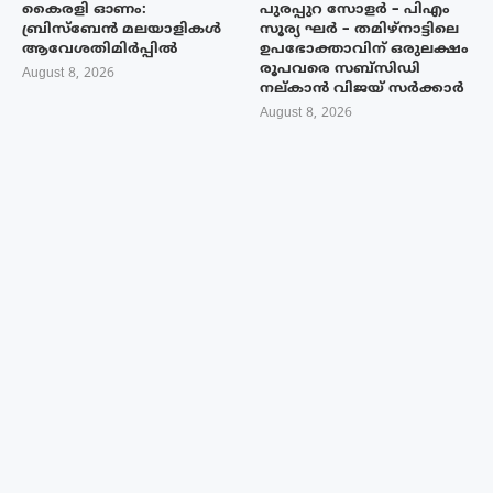
കൈരളി ഓണം:
പുരപ്പുറ സോളർ – പിഎം
ബ്രിസ്ബേൻ മലയാളികൾ
സൂര്യ ഘർ – തമിഴ്നാട്ടിലെ
ആവേശതിമിർപ്പിൽ
ഉപഭോക്താവിന് ഒരുലക്ഷം
രൂപവരെ സബ്സിഡി
August 8, 2026
നല്കാൻ വിജയ് സർക്കാർ
August 8, 2026