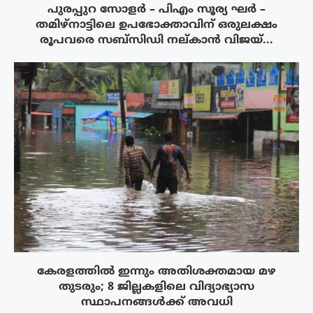
പുരപ്പുറ സോളർ – പിഎം സൂര്യ ഘർ –
തമിഴ്നാട്ടിലെ ഉപഭോക്താവിന് ഒരുലക്ഷം
രൂപവരെ സബ്സിഡി നല്കാൻ വിജയ്...
കേരളത്തിൽ ഇന്നും അതിശക്തമായ മഴ
തുടരും; 8 ജില്ലകളിലെ വിദ്യാഭ്യാസ
സ്ഥാപനങ്ങൾക്ക് അവധി