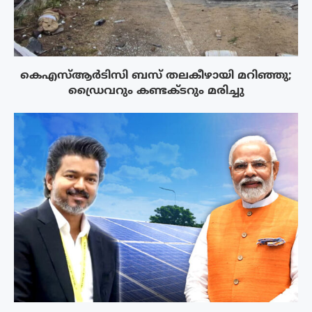
കെഎസ്ആർടിസി ബസ് തലകീഴായി മറിഞ്ഞു;
ഡ്രൈവറും കണ്ടക്ടറും മരിച്ചു