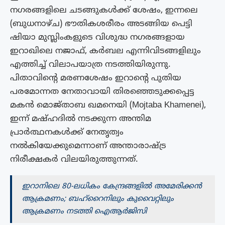
നഗരങ്ങളിലെ ചടങ്ങുകൾക്ക് ശേഷം, ഇന്നലെ
(ബുധനാഴ്ച) ഭൗതികശരീരം അടങ്ങിയ പെട്ടി
ഷിയാ മുസ്ലിംകളുടെ വിശുദ്ധ നഗരങ്ങളായ
ഇറാഖിലെ നജാഫ്, കർബല എന്നിവിടങ്ങളിലും
എത്തിച്ച് വിലാപയാത്ര നടത്തിയിരുന്നു.
പിതാവിന്റെ മരണശേഷം ഇറാന്റെ പുതിയ
പരമോന്നത നേതാവായി തിരഞ്ഞെടുക്കപ്പെട്ട
മകൻ മൊജ്താബ ഖമനെയി (Mojtaba Khamenei),
ഇന്ന് മഷ്ഹദിൽ നടക്കുന്ന അന്തിമ
പ്രാർത്ഥനകൾക്ക് നേതൃത്വം
നൽകിയേക്കുമെന്നാണ് അന്താരാഷ്ട്ര
നിരീക്ഷകർ വിലയിരുത്തുന്നത്.
ഇറാനിലെ 80-ലധികം കേന്ദ്രങ്ങളിൽ അമേരിക്കൻ
ആക്രമണം; ബഹ്റൈനിലും കുവൈറ്റിലും
ആക്രമണം നടത്തി ഐആർജിസി