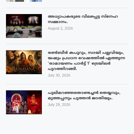
അധ്യാപകരുടെ വിലപ്പെട്ട സ്നേഹ
സമ്മാനം.
August 2, 2026
രൺബീർ കപൂറും, സായി പല്ലവിയും,
യഷും പ്രധാന വേഷത്തിൽ എത്തുന്ന
‘രാമായണം പാർട്ട് 1’ ട്രെയിലർ
പുറത്തിറങ്ങി.
July 30, 2026
പുലിമറഞ്ഞതൊണ്ടച്ചൻ തെയ്യവും,
മുത്തപ്പനും പുത്തൻ ജാതിയും.
July 29, 2026