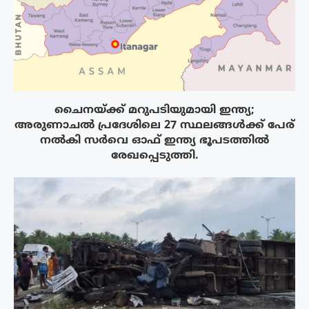
ചൈനയ്ക്ക് മറുപടിയുമായി ഇന്ത്യ;
അരുണാചൽ പ്രദേശിലെ 27 സ്ഥലങ്ങൾക്ക് പേര്
നൽകി സർവെ ഓഫ് ഇന്ത്യ ഭൂപടത്തിൽ
രേഖപ്പെടുത്തി.