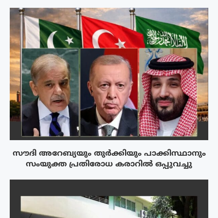
സൗദി അറേബ്യയും തുർക്കിയും പാക്കിസ്ഥാനും
സംയുക്ത പ്രതിരോധ കരാറിൽ ഒപ്പുവച്ചു