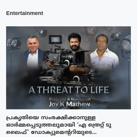
Entertainment
പ്രകൃതിയെ സംരക്ഷിക്കാനുള്ള
ഓർമ്മപ്പെടുത്തലുമായി ‘എ ത്രെറ്റ് ടു
ലൈഫ്’ ഡോക്യുമെന്ററിയുടെ...