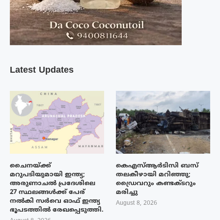
Latest Updates
ചൈനയ്ക്ക്
കെഎസ്ആർടിസി ബസ്
മറുപടിയുമായി ഇന്ത്യ;
തലകീഴായി മറിഞ്ഞു;
അരുണാചൽ പ്രദേശിലെ
ഡ്രൈവറും കണ്ടക്ടറും
27 സ്ഥലങ്ങൾക്ക് പേര്
മരിച്ചു
നൽകി സർവെ ഓഫ് ഇന്ത്യ
August 8, 2026
ഭൂപടത്തിൽ രേഖപ്പെടുത്തി.