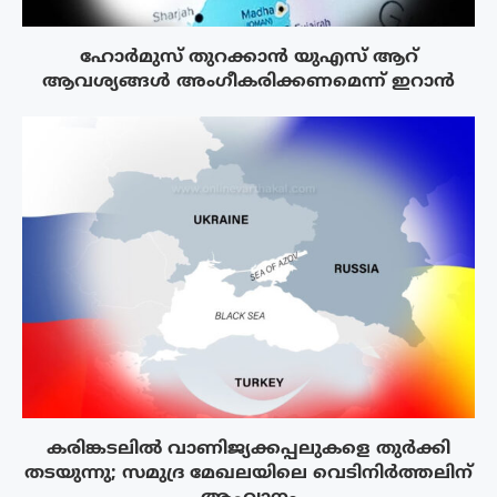
ഹോർമുസ് തുറക്കാൻ യുഎസ് ആറ്
ആവശ്യങ്ങൾ അംഗീകരിക്കണമെന്ന് ഇറാൻ
കരിങ്കടലിൽ വാണിജ്യക്കപ്പലുകളെ തുർക്കി
തടയുന്നു; സമുദ്ര മേഖലയിലെ വെടിനിർത്തലിന്