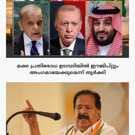
മക്ക പ്രതിരോധ ഉടമ്പടിയിൽ ഈജിപ്റ്റും
അംഗമായേക്കുമെന്ന് തുർക്കി