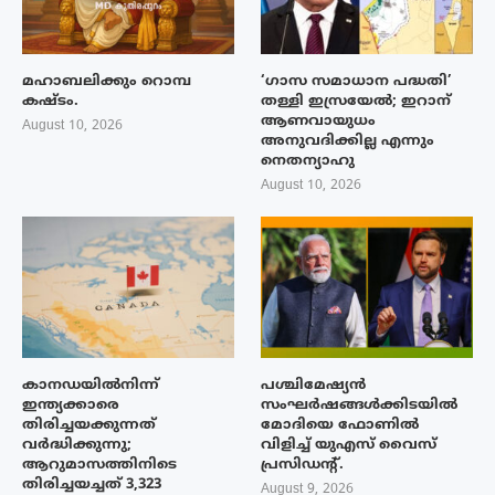
മഹാബലിക്കും റൊമ്പ
‘ഗാസ സമാധാന പദ്ധതി’
കഷ്ടം.
തള്ളി ഇസ്രയേൽ; ഇറാന്
ആണവായുധം
August 10, 2026
അനുവദിക്കില്ല എന്നും
നെതന്യാഹു
August 10, 2026
കാനഡയിൽനിന്ന്
പശ്ചിമേഷ്യന്‍
ഇന്ത്യക്കാരെ
സംഘര്‍ഷങ്ങള്‍ക്കിടയിൽ
തിരിച്ചയക്കുന്നത്
മോദിയെ ഫോണില്‍
വർദ്ധിക്കുന്നു;
വിളിച്ച് യുഎസ് വൈസ്
ആറുമാസത്തിനിടെ
പ്രസിഡന്റ്.
തിരിച്ചയച്ചത് 3,323
August 9, 2026