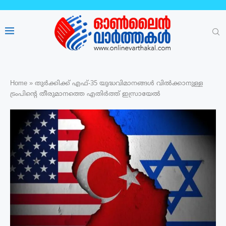
Home
»
തുർക്കിക്ക് എഫ്-35 യുദ്ധവിമാനങ്ങള്‍ വിൽക്കാനുള്ള
ട്രംപിന്റെ തീരുമാനത്തെ എതിർത്ത് ഇസ്രായേൽ