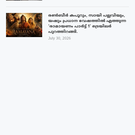
രൺബീർ കപൂറും, സായി പല്ലവിയും,
യഷും പ്രധാന വേഷത്തിൽ എത്തുന്ന
‘രാമായണം പാർട്ട് 1’ ട്രെയിലർ
പുറത്തിറങ്ങി.
July 30, 2026