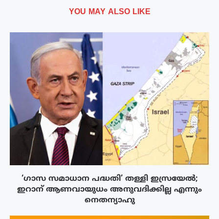
YOU MAY ALSO LIKE
‘ഗാസ സമാധാന പദ്ധതി’ തള്ളി ഇസ്രയേൽ;
ഇറാന് ആണവായുധം അനുവദിക്കില്ല എന്നും
നെതന്യാഹു