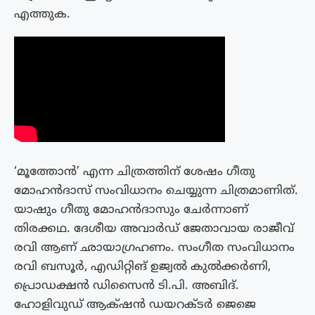
എത്തുക.
‘മൂത്തോൻ’ എന്ന ചിത്രത്തിന് ശേഷം ഗീതു
മോഹൻദാസ് സംവിധാനം ചെയ്യുന്ന ചിത്രമാണിത്.
യാഷും ഗീതു മോഹൻദാസും ചേർന്നാണ്
തിരക്കഥ. ദേശീയ അവാർഡ് ജേതാവായ രാജീവ്
രവി ആണ് ഛായാഗ്രഹണം. സംഗീത സംവിധാനം
രവി ബസൂർ, എഡിറ്റിങ് ഉജ്വൽ കുൽക്കർണി,
പ്രൊഡക്ഷൻ ഡിസൈൻ ടി.പി. അബിദ്.
ഹോളിവുഡ് ആക്‌ഷൻ ഡയറക്‌ടർ ജെജെ