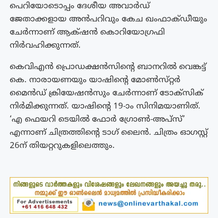
പെറിയോടൊപ്പം ദേശീയ അവാർഡ്
ജേതാക്കളായ അൻപറിവും കേച ഖംഫാക്ഡീയും
ചേർന്നാണ് ആക്‌ഷൻ കൊറിയോഗ്രഫി
നിർവഹിക്കുന്നത്.
കെവിഎൻ പ്രൊഡക്ഷൻസിൻ്റെ ബാനറിൽ വെങ്കട്ട്
കെ. നാരായണയും യാഷിന്റെ മോൺസ്‌റ്റർ
മൈൻഡ് ക്രിയേഷൻസും ചേർന്നാണ് ടോക്സിക്
നിർമിക്കുന്നത്. യാഷിൻ്റെ 19-ാം സിനിമയാണിത്.
‘എ ഫെയറി ടെയിൽ ഫോർ ഗ്രോൺ-അപ്സ്’
എന്നാണ് ചിത്രത്തിൻ്റെ ടാഗ് ലൈൻ. ചിത്രം ഓഗസ്റ്റ്
26ന് തിയറ്ററുകളിലെത്തും.