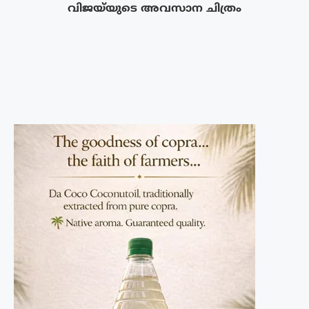
വിജയ്‌യുടെ അവസാന ചിത്രം