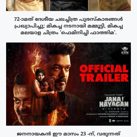
72-ാമത് ദേശീയ ചലച്ചിത്ര പുരസ്‌കാരങ്ങള്‍
പ്രഖ്യാപിച്ചു; മികച്ച നടനായി മമ്മൂട്ടി, മികച്ച
മലയാള ചിത്രം ‘ഫെമിനിച്ചി ഫാത്തിമ’.
ജനനായകൻ ഈ മാസം 23 -ന്, വരുന്നത്