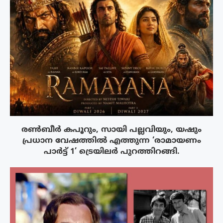
രൺബീർ കപൂറും, സായി പല്ലവിയും, യഷും
പ്രധാന വേഷത്തിൽ എത്തുന്ന ‘രാമായണം
പാർട്ട് 1’ ട്രെയിലർ പുറത്തിറങ്ങി.