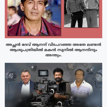
അച്ഛൻ ദേവ് ആനന്ദ് വിടപറഞ്ഞ അതേ ലണ്ടൻ
ആശുപത്രിയിൽ മകൻ സുനിൽ ആനന്ദിനും
അന്ത്യം.