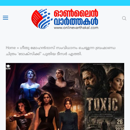
Home
»
ഗീതു മോഹൻദാസ് സംവിധാനം ചെയ്യുന്ന ബ്രഹ്മാണ്ഡ
ചിത്രം ‘ടോക്സിക്ക്’ പുതിയ ടീസർ എത്തി.