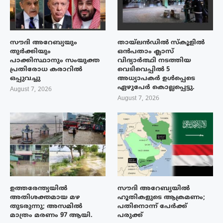
സൗദി അറേബ്യയും
തായ്‌ലൻഡിൽ സ്കൂളിൽ
തുർക്കിയും
ഒൻപതാം ക്ലാസ്
പാക്കിസ്ഥാനും സംയുക്ത
വിദ്യാർത്ഥി നടത്തിയ
പ്രതിരോധ കരാറിൽ
വെടിവെപ്പിൽ 5
ഒപ്പുവച്ചു
അധ്യാപകർ ഉൾപ്പെടെ
ഏഴുപേർ കൊല്ലപ്പെട്ടു.
August 7, 2026
August 7, 2026
ഉത്തരേന്ത്യയിൽ
സൗദി അറേബ്യയിൽ
അതിശക്തമായ മഴ
ഹൂതികളുടെ ആക്രമണം;
തുടരുന്നു; അസമിൽ
പതിനൊന്ന് പേർക്ക്
മാത്രം മരണം 97 ആയി.
പരുക്ക്