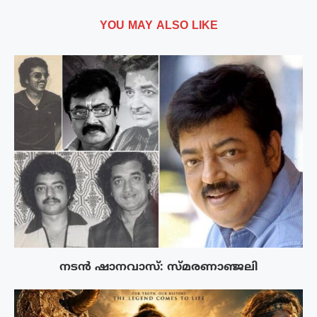
YOU MAY ALSO LIKE
നടൻ ഷാനവാസ്: സ്മരണാഞ്ജലി