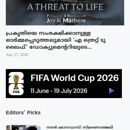
പ്രകൃതിയെ സംരക്ഷിക്കാനുള്ള
ഓർമ്മപ്പെടുത്തലുമായി ‘എ ത്രെറ്റ് ടു
ലൈഫ്’ ഡോക്യുമെന്ററിയുടെ...
July 21, 2026
Editors’ Picks
നടൻ ഷാനവാസ്: സ്മരണാഞ്ജലി