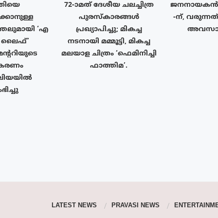
ൃതിയെ
72-ാമത് ദേശീയ ചലച്ചിത്ര
ജനനായകൻ 
്കാനുള്ള
പുരസ്‌കാരങ്ങള്‍
-ന്, വരുന്ന
ത്തലുമായി ‘എ
പ്രഖ്യാപിച്ചു; മികച്ച
അവസാന
 ടു ലൈഫ്’
നടനായി മമ്മൂട്ടി, മികച്ച
ന്ററിയുടെ
മലയാള ചിത്രം ‘ഫെമിനിച്ചി
ീകരണം
ഫാത്തിമ’.
േലിയയിൽ
ിച്ചു
LATEST NEWS
PRAVASI NEWS
ENTERTAINM