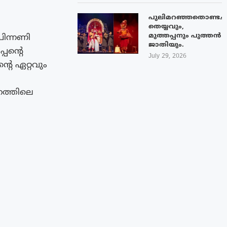
പുലിമറഞ്ഞതൊണ്ടച്
തെയ്യവും,
മുത്തപ്പനും പുത്തൻ
പിന്നണി
ജാതിയും.
പന്റെ
July 29, 2026
െ ഏറ്റവും
നത്തിലെ