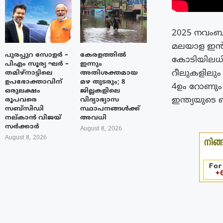
2025 നവംബറ
മലയാള ഇൻഡ
പുരപ്പുറ സോളർ –
കേരളത്തിൽ
കോടിയിലധിക
പിഎം സൂര്യ ഘർ –
ഇന്നും
റീലുകളിലും 
തമിഴ്നാട്ടിലെ
അതിശക്തമായ
ഉപഭോക്താവിന്
മഴ തുടരും; 8
4ഉം റോണും
ഒരുലക്ഷം
ജില്ലകളിലെ
ഇന്ത്യയുടെ
രൂപവരെ
വിദ്യാഭ്യാസ
സബ്സിഡി
സ്ഥാപനങ്ങൾക്ക്
നല്കാൻ വിജയ്
അവധി
സർക്കാർ
August 8, 2026
August 8, 2026