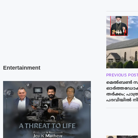
Entertainment
PREVIOUS POS
മെൽബൺ സി
ഓർത്തഡോക്സ
തർക്കം; പാത്ര
പദവിയിൽ നിന്