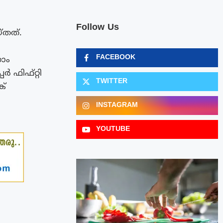
Follow Us
്തത്.
FACEBOOK
ാം
ർ ഫിഫ്റ്റി
TWITTER
ക്
INSTAGRAM
YOUTUBE