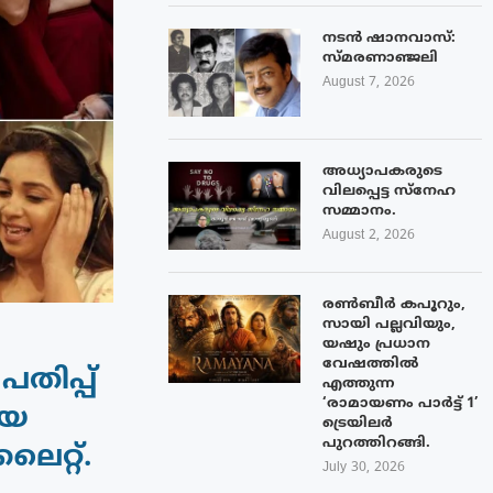
നടൻ ഷാനവാസ്:
സ്മരണാഞ്ജലി
August 7, 2026
അധ്യാപകരുടെ
വിലപ്പെട്ട സ്നേഹ
സമ്മാനം.
August 2, 2026
രൺബീർ കപൂറും,
സായി പല്ലവിയും,
യഷും പ്രധാന
വേഷത്തിൽ
തിപ്പ്
എത്തുന്ന
‘രാമായണം പാർട്ട് 1’
ിയ
ട്രെയിലർ
പുറത്തിറങ്ങി.
റ്റ്.
July 30, 2026