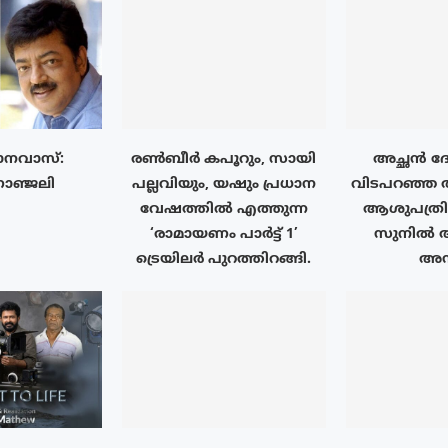
നവാസ്:
രൺബീർ കപൂറും, സായി
അച്ഛൻ ദേ
ാഞ്ജലി
പല്ലവിയും, യഷും പ്രധാന
വിടപറഞ്ഞ
വേഷത്തിൽ എത്തുന്ന
ആശുപത്ര
‘രാമായണം പാർട്ട് 1’
സുനിൽ ആ
ട്രെയിലർ പുറത്തിറങ്ങി.
അന്