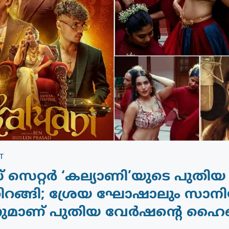
T
് സെറ്റർ ‘കല്യാണി’യുടെ പുതിയ പ
തിറങ്ങി; ശ്രേയ ഘോഷാലും സാന
പനുമാണ് പുതിയ വേർഷന്റെ ഹൈലൈ