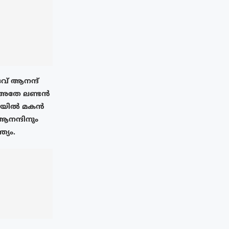
വ് ആനന്ദ്
 അതേ ലണ്ടൻ
ിയിൽ മകൻ
നന്ദിനും
ത്യം.