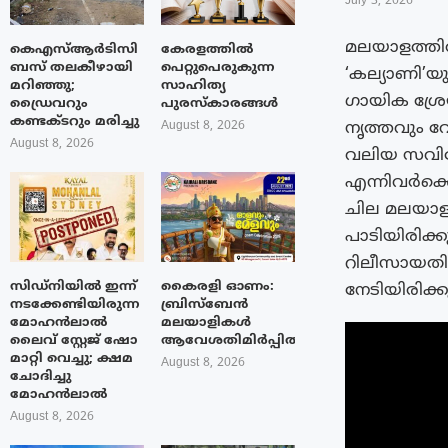
July 3, 2026
മലയാളത്തിൽ
കെഎസ്ആർടിസി
കേരളത്തിൽ
ബസ് തലകീഴായി
പെറ്റുപെരുകുന്ന
‘കല്യാണി’യു
മറിഞ്ഞു;
സാഹിത്യ
ഗായിക ശ്രേ
ഡ്രൈവറും
പുരസ്‌കാരങ്ങൾ
കണ്ടക്ടറും മരിച്ചു
നൃത്തവും 
August 8, 2026
August 8, 2026
വലിയ സവി
എന്നിവർക്ക
ചില മലയാള
പാടിയിരിക്ക
റിലീസായതിന
സിഡ്നിയിൽ ഇന്ന്
കൈരളി ഓണം:
നേടിയിരിക്കു
നടക്കേണ്ടിയിരുന്ന
ബ്രിസ്ബേൻ
മോഹൻലാൽ
മലയാളികൾ
ലൈവ് സ്റ്റേജ് ഷോ
ആവേശതിമിർപ്പിൽ
മാറ്റി വെച്ചു; ക്ഷമ
August 8, 2026
ചോദിച്ചു
മോഹൻലാൽ
August 8, 2026