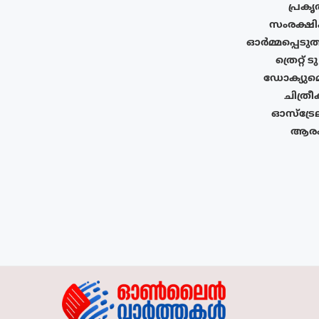
പ്രക
സംരക്ഷിക
ഓർമ്മപ്പെടു
ത്രെറ്റ്
ഡോക്യുമെ
ചിത്ര
ഓസ്‌ട്ര
ആരംഭ