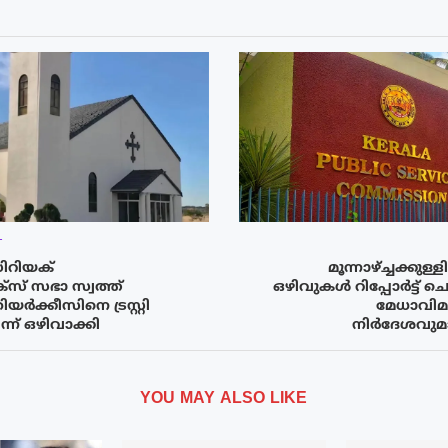
T
റിയക്
മൂന്നാഴ്ച്ചക്കു
് സഭാ സ്വത്ത്
ഒഴിവുകൾ റിപ്പോർട്ട് ചെ
ിയർക്കീസിനെ ട്രസ്റ്റി
മേധാവിമാ
ന് ഒഴിവാക്കി
നിർദേശവുമ
YOU MAY ALSO LIKE