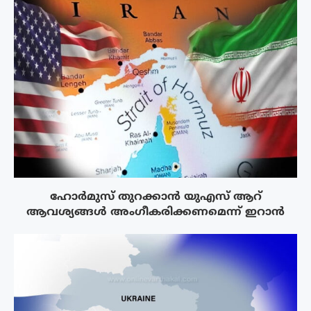
ഹോർമുസ് തുറക്കാൻ യുഎസ് ആറ്
ആവശ്യങ്ങൾ അംഗീകരിക്കണമെന്ന് ഇറാൻ