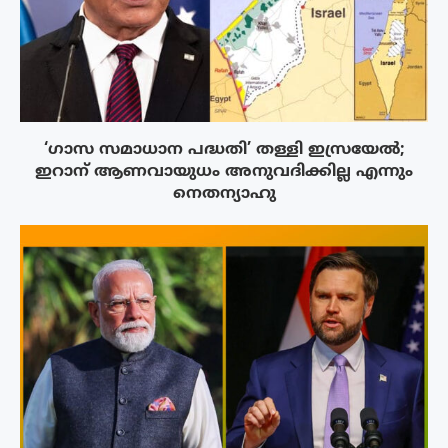
‘ഗാസ സമാധാന പദ്ധതി’ തള്ളി ഇസ്രയേൽ;
ഇറാന് ആണവായുധം അനുവദിക്കില്ല എന്നും
നെതന്യാഹു