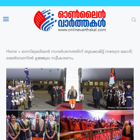
Home
»
ഓസ്‌ട്രേലിയന്‍ സന്ദര്‍ശനത്തിന് തുടക്കമിട്ട് നരേന്ദ്ര മോദി;
മെല്‍ബണില്‍ ഉജ്ജ്വല സ്വീകരണം.