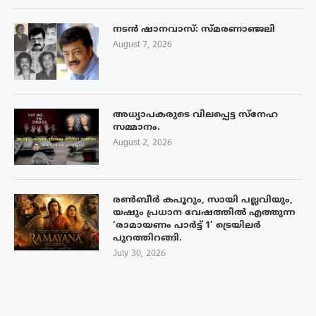
നടൻ ഷാനവാസ്: സ്മരണാഞ്ജലി
August 7, 2026
അധ്യാപകരുടെ വിലപ്പെട്ട സ്നേഹ
സമ്മാനം.
August 2, 2026
രൺബീർ കപൂറും, സായി പല്ലവിയും,
യഷും പ്രധാന വേഷത്തിൽ എത്തുന്ന
‘രാമായണം പാർട്ട് 1’ ട്രെയിലർ
പുറത്തിറങ്ങി.
July 30, 2026