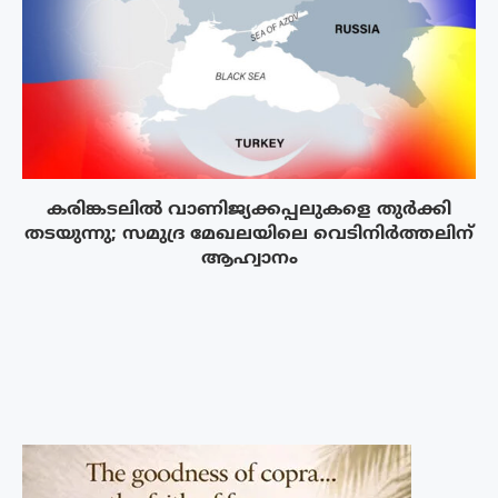
കരിങ്കടലിൽ വാണിജ്യക്കപ്പലുകളെ തുർക്കി
തടയുന്നു; സമുദ്ര മേഖലയിലെ വെടിനിർത്തലിന്
ആഹ്വാനം