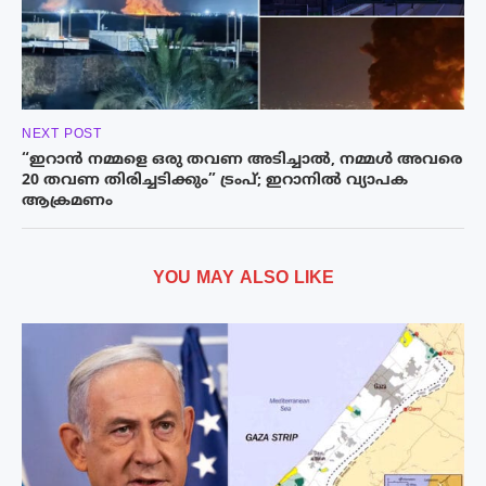
NEXT POST
“ഇറാൻ നമ്മളെ ഒരു തവണ അടിച്ചാൽ, നമ്മൾ അവരെ
20 തവണ തിരിച്ചടിക്കും” ട്രംപ്; ഇറാനിൽ വ്യാപക
ആക്രമണം
YOU MAY ALSO LIKE