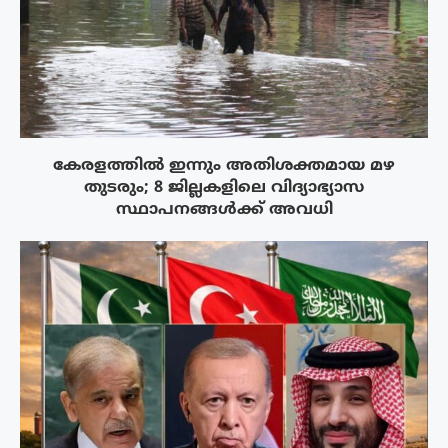
കേരളത്തിൽ ഇന്നും അതിശക്തമായ മഴ
തുടരും; 8 ജില്ലകളിലെ വിദ്യാഭ്യാസ
സ്ഥാപനങ്ങൾക്ക് അവധി