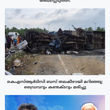
രേഖപ്പെടുത്തി.
കെഎസ്ആർടിസി ബസ് തലകീഴായി മറിഞ്ഞു;
ഡ്രൈവറും കണ്ടക്ടറും മരിച്ചു