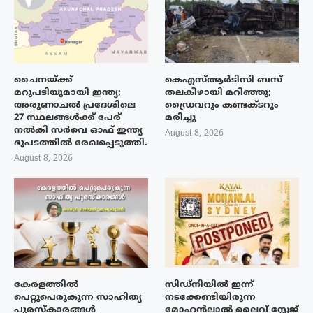
ചൈനയ്ക്ക്
കെഎസ്ആർടിസി ബസ്
മറുപടിയുമായി ഇന്ത്യ;
തലകീഴായി മറിഞ്ഞു;
അരുണാചൽ പ്രദേശിലെ
ഡ്രൈവറും കണ്ടക്ടറും
27 സ്ഥലങ്ങൾക്ക് പേര്
മരിച്ചു
നൽകി സർവെ ഓഫ് ഇന്ത്യ
August 8, 2026
ഭൂപടത്തിൽ രേഖപ്പെടുത്തി.
August 8, 2026
കേരളത്തിൽ
സിഡ്നിയിൽ ഇന്ന്
പെറ്റുപെരുകുന്ന സാഹിത്യ
നടക്കേണ്ടിയിരുന്ന
പുരസ്‌കാരങ്ങൾ
മോഹൻലാൽ ലൈവ് സ്റ്റേജ്