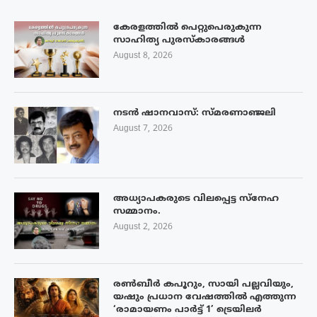
കേരളത്തിൽ പെറ്റുപെരുകുന്ന
സാഹിത്യ പുരസ്‌കാരങ്ങൾ
August 8, 2026
നടൻ ഷാനവാസ്: സ്മരണാഞ്ജലി
August 7, 2026
അധ്യാപകരുടെ വിലപ്പെട്ട സ്നേഹ
സമ്മാനം.
August 2, 2026
രൺബീർ കപൂറും, സായി പല്ലവിയും,
യഷും പ്രധാന വേഷത്തിൽ എത്തുന്ന
‘രാമായണം പാർട്ട് 1’ ട്രെയിലർ