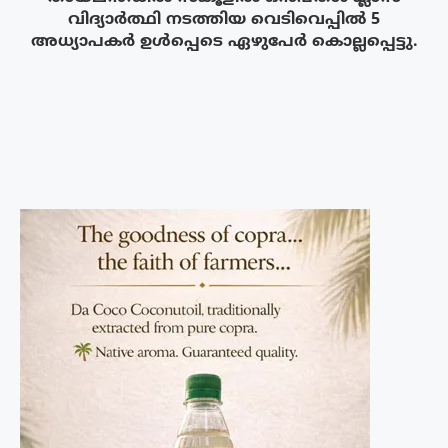
വിദ്യാർത്ഥി നടത്തിയ വെടിവെപ്പിൽ 5
അധ്യാപകർ ഉൾപ്പെടെ ഏഴുപേർ കൊല്ലപ്പെട്ടു.