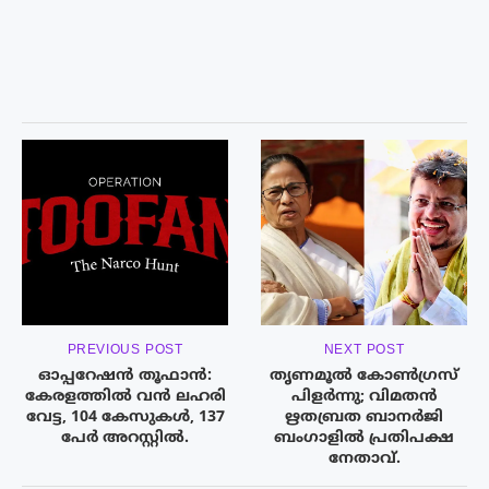
PREVIOUS POST
NEXT POST
ഓപ്പറേഷൻ തൂഫാൻ:
തൃണമൂൽ കോൺഗ്രസ്
കേരളത്തിൽ വൻ ലഹരി
പിളർന്നു; വിമതന്‍
വേട്ട, 104 കേസുകൾ, 137
ഋതബ്രത ബാനര്‍ജി
പേർ അറസ്റ്റിൽ.
ബംഗാളില്‍ പ്രതിപക്ഷ
നേതാവ്.