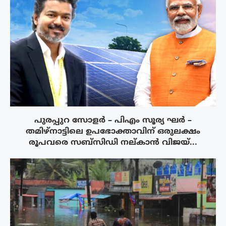
പുരപ്പുറ സോളർ – പിഎം സൂര്യ ഘർ –
തമിഴ്നാട്ടിലെ ഉപഭോക്താവിന് ഒരുലക്ഷം
രൂപവരെ സബ്സിഡി നല്കാൻ വിജയ്...