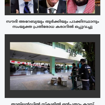
സൗദി അറേബ്യയും തുർക്കിയും പാക്കിസ്ഥാനും
സംയുക്ത പ്രതിരോധ കരാറിൽ ഒപ്പുവച്ചു
തായ്‌ലൻഡിൽ സ്കൂളിൽ ഒൻപതാം ക്ലാസ്