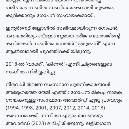
മാസ്റ്റര്‍ എന്നിവരോട് ചേര്‍ന്ന് പ്രവര്‍ത്തിച്ച
പരിചയം സംഗീത സംവിധായകനായി തുടക്കം
കുറിക്കാനും ഗോപന് സഹായകമായി.
ഇന്റർനെറ്റ് ബ്ലോഗിൽ സജീവമായിരുന്ന ഗോപൻ,
കവയത്രിയും ബ്ളോഗറുമായ ശ്രീജ ബലരാജിന്റെ
കവിതകൾ സംഗീതം ചെയ്ത് “ഋതുഭംഗി” എന്ന
ആൽബമായി പുറത്തിറക്കിയിരുന്നു.
2018-ല്‍ ‘വാക്ക്’, ‘കിണര്‍’ എന്നീ ചിത്രങ്ങളുടെ
സംഗീതം നിര്‍വ്വഹിച്ചു.
നിരവധി തവണ സംസ്ഥാന പുരസ്കാരങ്ങൾ
അദ്ദേഹത്തെ തേടി എത്തി: ഗോപൻ മികച്ച നാടക
ഗായകനുള്ള സംസ്ഥാന അവാർഡ് ഏഴു പ്രാവശ്യം
(1994, 1998, 2001, 2007, 2012, 2014, 2018)
കരസ്ഥമാക്കി. ഇന്നിതാ എട്ടാം തവണയും
അവാർഡ് (2023) ലഭിച്ചിരിക്കുന്നു. ലളിതഗാന