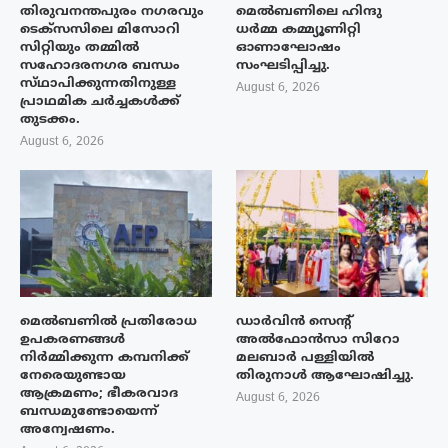
തിരുവനന്തപുരം നഗരവും
മെൽബണിലെ ഹിന്ദു
ടെക്‌സസിലെ മിസോറി
ധർമ്മ കമ്മ്യൂണിറ്റി
സിറ്റിയും തമ്മിൽ
ഓണാഘോഷം
സഹോദരനഗര ബന്ധം
സംഘടിപ്പിച്ചു.
സ്‌ഥാപിക്കുന്നതിനുള്ള
August 6, 2026
പ്രാഥമിക ചർച്ചകൾക്ക്
തുടക്കം.
August 6, 2026
മെൽബണിൽ പ്രതിരോധ
ഡാർവിൻ സെന്റ്
ഉപകരണങ്ങൾ
അൽഫോൻസാ സിറോ
നിർമ്മിക്കുന്ന കമ്പനിക്ക്
മലബാർ പള്ളിയിൽ
നേരെയുണ്ടായ
തിരുനാൾ ആഘോഷിച്ചു.
ആക്രമണം; ഭീകരവാദ
August 6, 2026
ബന്ധമുണ്ടോയെന്ന്
അന്വേഷണം.