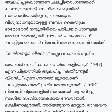
ആലപിച്ചുകൊണ്ടാണ് ചലച്ചിത്രരംഗത്തേക്ക്
കടന്നുവരുന്നത്. സംഗീത കേളേജില്‍
സഹപാഠിയായിരുന്ന, കൈതപ്രം
വിശ്വനാഥനുമായുള്ള ബന്ധം കൈതപ്രം
ദാമോദരന്‍ നമ്പൂതിരിയെ പരിചയപെടാനുള്ള
അവസരമൊരുക്കി. ഈ പരിചയം ഗോപന്
ചലച്ചിത്ര രംഗത്ത് നിരവധി അവസരങ്ങള്‍ നല്‍കി.
“കതിവന്നൂര്‍ വീരന്‍…”
കല്ലറ ഗോപൻ & ശ്രീജ:
ജയരാജ് സംവിധാനം ചെയ്ത ‘കളിയാട്ടം’ (1997)
എന്ന ചിത്രത്തില്‍ ആലപിച്ച
“കതിവന്നൂര്‍
വീരന്‍…”
എന്ന ഗാനത്തിലൂടെയാണ്
ചലച്ചിത്രരംഗത്ത് പ്രശ്‌സതനാവുന്നത്. പിന്നീട്
നിരവധി ചിത്രങ്ങളില്‍ ഗാനങ്ങള്‍ ആലപിച്ചു.
സംഗീത സംവിധായകരായ ദേവരാജൻ,
ദക്ഷിണാമൂര്‍ത്തി, അര്‍ജ്ജുനന്‍ മാസ്റ്റര്‍, രാഘവന്‍