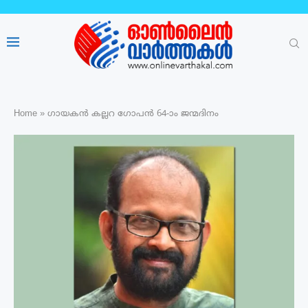
Home
»
ഗായകൻ കല്ലറ ഗോപൻ 64-ാം ജന്മദിനം