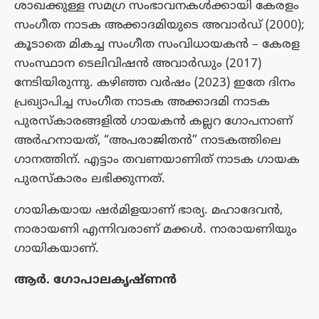
ശാഖക്കുള്ള സമഗ്ര സംഭാവനകൾക്കായി കേരളം
സംഗീത നാടക അക്കാദമിയുടെ അവാർഡ് (2000);
കൂടാതെ മികച്ച സംഗീത സംവിധായകൻ – കേരള
സംസ്ഥാന ടെലിവിഷൻ അവാര്‍ഡും (2017)
നേടിയിരുന്നു. കഴിഞ്ഞ വർഷം (2023) ഇതേ ദിനം
പ്രഖ്യാപിച്ച സംഗീത നാടക അക്കാദമി നാടക
പുരസ്കാരങ്ങളിൽ ഗായകൻ കല്ലറ ഗോപനാണ്
അർഹനായത്, “അപരാജിതൻ” നാടകത്തിലെ
ഗാനത്തിന്. എട്ടാം തവണയാണിത് നാടക ഗായക
പുരസ്കാരം ലഭിക്കുന്നത്.
ഗായികയായ ഷർമിളയാണ് ഭാര്യ. മഹാദേവൻ,
നാരായണി എന്നിവരാണ് മക്കൾ. നാരായണിയും
ഗായികയാണ്.
ആർ. ഗോപാലകൃഷ്ണൻ