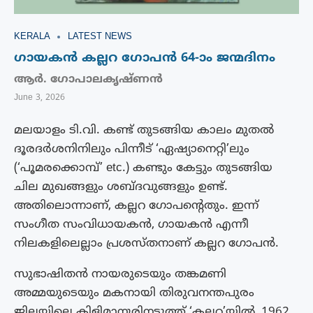
KERALA
LATEST NEWS
ഗായകൻ കല്ലറ ഗോപൻ 64-ാം ജന്മദിനം
ആർ. ഗോപാലകൃഷ്ണൻ
June 3, 2026
മലയാളം ടി.വി. കണ്ട് തുടങ്ങിയ കാലം മുതല്‍
ദൂരദര്‍ശനിനിലും പിന്നീട് ‘ഏഷ്യാനെറ്റി’ലും
(‘പൂമരക്കൊമ്പ്‌’ etc.) കണ്ടും കേട്ടും തുടങ്ങിയ
ചില മുഖങ്ങളും ശബ്ദവുങ്ങളും ഉണ്ട്.
അതിലൊന്നാണ്, കല്ലറ ഗോപൻ്റെതും. ഇന്ന്
സംഗീത സംവിധായകന്‍, ഗായകന്‍ എന്നീ
നിലകളിലെല്ലാം പ്രശസ്തനാണ് കല്ലറ ഗോപന്‍.
സുഭാഷിതന്‍ നായരുടെയും തങ്കമണി
അമ്മയുടെയും മകനായി തിരുവനന്തപുരം
ജില്ലയിലെ കിളിമാനൂരിനടുത്ത് ‘കല്ലറ’യിൽ, 1962