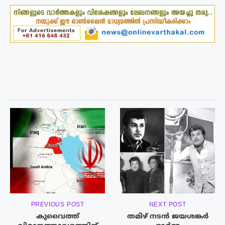
PREVIOUS POST
NEXT POST
കുവൈത്ത്
തമിഴ് നടൻ ജയശങ്കർ