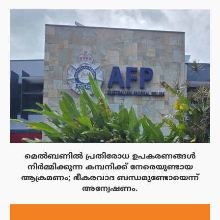
മെൽബണിൽ പ്രതിരോധ ഉപകരണങ്ങൾ
നിർമ്മിക്കുന്ന കമ്പനിക്ക് നേരെയുണ്ടായ
ആക്രമണം; ഭീകരവാദ ബന്ധമുണ്ടോയെന്ന്
അന്വേഷണം.