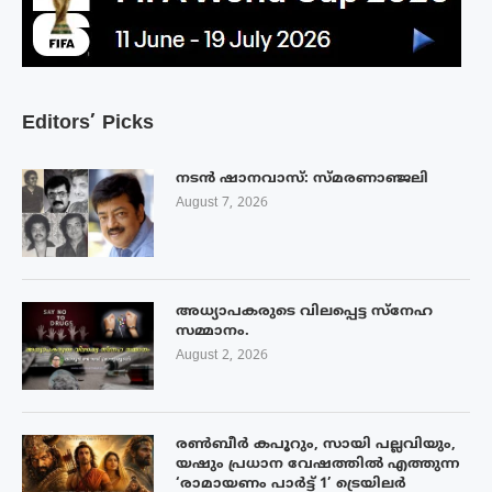
Editors’ Picks
നടൻ ഷാനവാസ്: സ്മരണാഞ്ജലി
August 7, 2026
അധ്യാപകരുടെ വിലപ്പെട്ട സ്നേഹ
സമ്മാനം.
August 2, 2026
രൺബീർ കപൂറും, സായി പല്ലവിയും,
യഷും പ്രധാന വേഷത്തിൽ എത്തുന്ന
‘രാമായണം പാർട്ട് 1’ ട്രെയിലർ