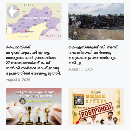
ചൈനയ്ക്ക്
കെഎസ്ആർടിസി ബസ്
മറുപടിയുമായി ഇന്ത്യ;
തലകീഴായി മറിഞ്ഞു;
അരുണാചൽ പ്രദേശിലെ
ഡ്രൈവറും കണ്ടക്ടറും
27 സ്ഥലങ്ങൾക്ക് പേര്
മരിച്ചു
നൽകി സർവെ ഓഫ് ഇന്ത്യ
August 8, 2026
ഭൂപടത്തിൽ രേഖപ്പെടുത്തി.
August 8, 2026