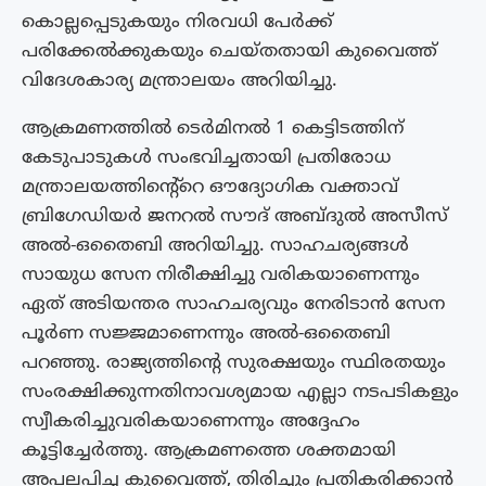
കൊല്ലപ്പെടുകയും നിരവധി പേർക്ക്
പരിക്കേൽക്കുകയും ചെയ്തതായി കുവൈത്ത്
വിദേശകാര്യ മന്ത്രാലയം അറിയിച്ചു.
ആക്രമണത്തിൽ ടെർമിനൽ 1 കെട്ടിടത്തിന്
കേടുപാടുകൾ സംഭവിച്ചതായി പ്രതിരോധ
മന്ത്രാലയത്തിന്റെ്റെ ഔദ്യോഗിക വക്താവ്
ബ്രിഗേഡിയർ ജനറൽ സൗദ് അബ്‌ദുൽ അസീസ്
അൽ-ഒതൈബി അറിയിച്ചു. സാഹചര്യങ്ങൾ
സായുധ സേന നിരീക്ഷിച്ചു വരികയാണെന്നും
ഏത് അടിയന്തര സാഹചര്യവും നേരിടാൻ സേന
പൂർണ സജ്ജമാണെന്നും അൽ-ഒതൈബി
പറഞ്ഞു. രാജ്യത്തിൻ്റെ സുരക്ഷയും സ്ഥിരതയും
സംരക്ഷിക്കുന്നതിനാവശ്യമായ എല്ലാ നടപടികളും
സ്വീകരിച്ചുവരികയാണെന്നും അദ്ദേഹം
കൂട്ടിച്ചേർത്തു. ആക്രമണത്തെ ശക്തമായി
അപലപിച്ച കുവൈത്ത്, തിരിച്ചും പ്രതികരിക്കാൻ