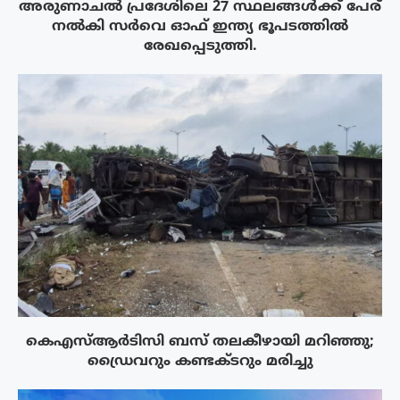
അരുണാചൽ പ്രദേശിലെ 27 സ്ഥലങ്ങൾക്ക് പേര്
നൽകി സർവെ ഓഫ് ഇന്ത്യ ഭൂപടത്തിൽ
രേഖപ്പെടുത്തി.
കെഎസ്ആർടിസി ബസ് തലകീഴായി മറിഞ്ഞു;
ഡ്രൈവറും കണ്ടക്ടറും മരിച്ചു