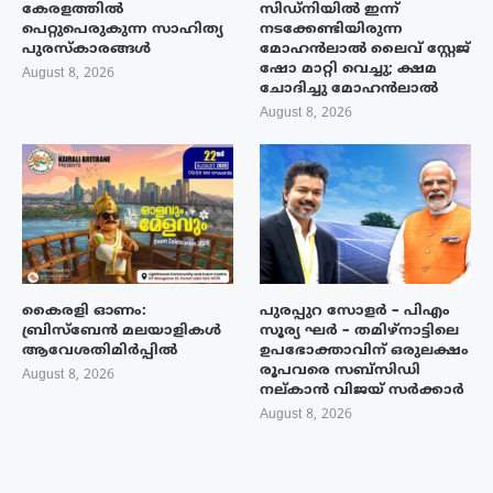
കേരളത്തിൽ
സിഡ്നിയിൽ ഇന്ന്
പെറ്റുപെരുകുന്ന സാഹിത്യ
നടക്കേണ്ടിയിരുന്ന
പുരസ്‌കാരങ്ങൾ
മോഹൻലാൽ ലൈവ് സ്റ്റേജ്
ഷോ മാറ്റി വെച്ചു; ക്ഷമ
August 8, 2026
ചോദിച്ചു മോഹൻലാൽ
August 8, 2026
കൈരളി ഓണം:
പുരപ്പുറ സോളർ – പിഎം
ബ്രിസ്ബേൻ മലയാളികൾ
സൂര്യ ഘർ – തമിഴ്നാട്ടിലെ
ആവേശതിമിർപ്പിൽ
ഉപഭോക്താവിന് ഒരുലക്ഷം
രൂപവരെ സബ്സിഡി
August 8, 2026
നല്കാൻ വിജയ് സർക്കാർ
August 8, 2026