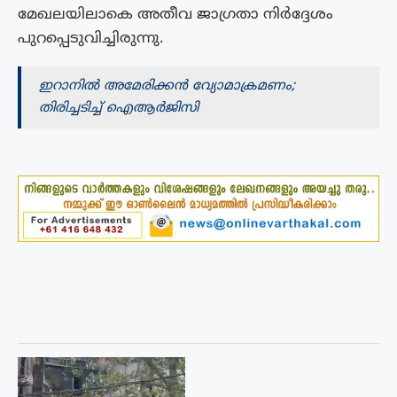
മേഖലയിലാകെ അതീവ ജാഗ്രതാ നിർദ്ദേശം
പുറപ്പെടുവിച്ചിരുന്നു.
ഇറാനിൽ അമേരിക്കൻ വ്യോമാക്രമണം;
തിരിച്ചടിച്ച്‌ ഐആർജിസി