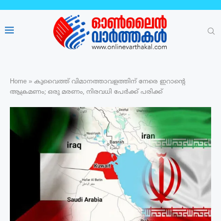
Home
»
കുവൈത്ത് വിമാനത്താവളത്തിന് നേരെ ഇറാന്‍റെ
ആക്രമണം; ഒരു മരണം, നിരവധി പേർക്ക് പരിക്ക്