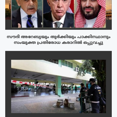
സൗദി അറേബ്യയും തുർക്കിയും പാക്കിസ്ഥാനും
സംയുക്ത പ്രതിരോധ കരാറിൽ ഒപ്പുവച്ചു