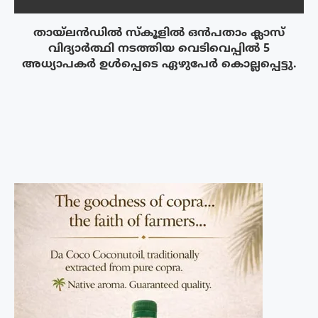
തായ്‌ലൻഡിൽ സ്കൂളിൽ ഒൻപതാം ക്ലാസ്
വിദ്യാർത്ഥി നടത്തിയ വെടിവെപ്പിൽ 5
അധ്യാപകർ ഉൾപ്പെടെ ഏഴുപേർ കൊല്ലപ്പെട്ടു.