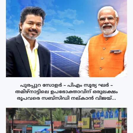
പുരപ്പുറ സോളർ – പിഎം സൂര്യ ഘർ –
തമിഴ്നാട്ടിലെ ഉപഭോക്താവിന് ഒരുലക്ഷം
രൂപവരെ സബ്സിഡി നല്കാൻ വിജയ്...