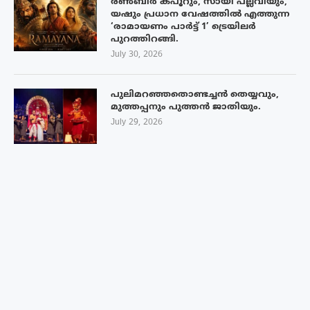
രൺബീർ കപൂറും, സായി പല്ലവിയും,
യഷും പ്രധാന വേഷത്തിൽ എത്തുന്ന
‘രാമായണം പാർട്ട് 1’ ട്രെയിലർ
പുറത്തിറങ്ങി.
July 30, 2026
പുലിമറഞ്ഞതൊണ്ടച്ചൻ തെയ്യവും,
മുത്തപ്പനും പുത്തൻ ജാതിയും.
July 29, 2026