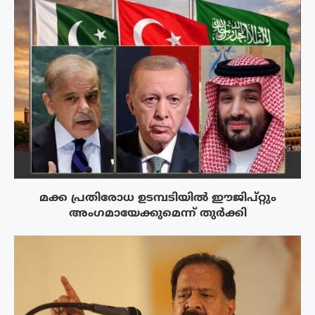
മക്ക പ്രതിരോധ ഉടമ്പടിയിൽ ഈജിപ്റ്റും
അംഗമായേക്കുമെന്ന് തുർക്കി