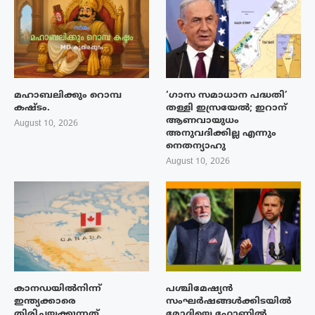
മഹാബലിക്കും റൊമ്പ
‘ഗാസ സമാധാന പദ്ധതി’
കഷ്ടം.
തള്ളി ഇസ്രയേൽ; ഇറാന്
ആണവായുധം
August 10, 2026
അനുവദിക്കില്ല എന്നും
നെതന്യാഹു
August 10, 2026
കാനഡയിൽനിന്ന്
പശ്ചിമേഷ്യന്‍
ഇന്ത്യക്കാരെ
സംഘര്‍ഷങ്ങള്‍ക്കിടയിൽ
തിരിച്ചയക്കുന്നത്
മോദിയെ ഫോണില്‍