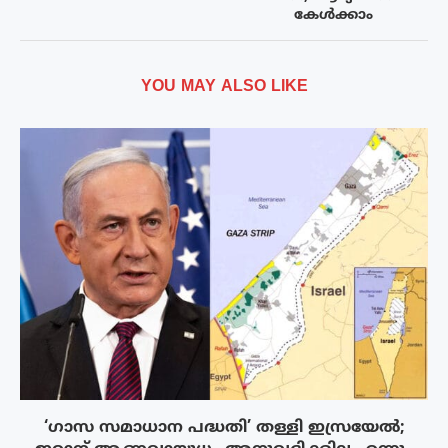
കേൾക്കാം
YOU MAY ALSO LIKE
‘ഗാസ സമാധാന പദ്ധതി’ തള്ളി ഇസ്രയേൽ;