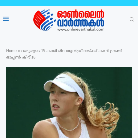
Home
»
റഷ്യയുടെ 19-കാരി മിറ ആൻഡ്രീവയ്ക്ക് കന്നി ഫ്രഞ്ച്
ഓപ്പൺ കിരീടം.