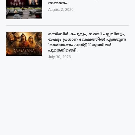
സമ്മാനം.
August 2, 2026
രൺബീർ കപൂറും, സായി പല്ലവിയും,
യഷും പ്രധാന വേഷത്തിൽ എത്തുന്ന
‘രാമായണം പാർട്ട് 1’ ട്രെയിലർ
പുറത്തിറങ്ങി.
July 30, 2026