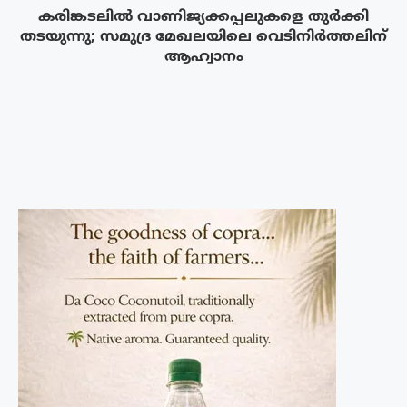
കരിങ്കടലിൽ വാണിജ്യക്കപ്പലുകളെ തുർക്കി
തടയുന്നു; സമുദ്ര മേഖലയിലെ വെടിനിർത്തലിന്
ആഹ്വാനം