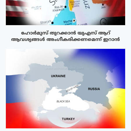
ഹോർമുസ് തുറക്കാൻ യുഎസ് ആറ്
ആവശ്യങ്ങൾ അംഗീകരിക്കണമെന്ന് ഇറാൻ