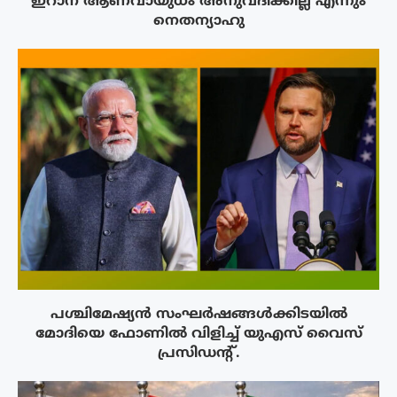
ഇറാന് ആണവായുധം അനുവദിക്കില്ല എന്നും
നെതന്യാഹു
പശ്ചിമേഷ്യന്‍ സംഘര്‍ഷങ്ങള്‍ക്കിടയിൽ
മോദിയെ ഫോണില്‍ വിളിച്ച് യുഎസ് വൈസ്
പ്രസിഡന്റ്.