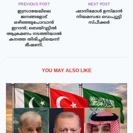
PREVIOUS POST
NEXT POST
ഇസ്രായേലിലെ
ഷാനിമോൾ ഉസ്മാൻ
ജനങ്ങളോട്
നിയമസഭാ ഡെപ്യൂട്ടി
ഒഴിഞ്ഞുപോവാൻ
സ്പീക്കർ
ഇറാൻ; ബെയ്റൂട്ടിൽ
ആക്രമണം നടത്തിയാൽ
കനത്ത തിരിച്ചടിയെന്ന്
ഭീഷണി.
YOU MAY ALSO LIKE