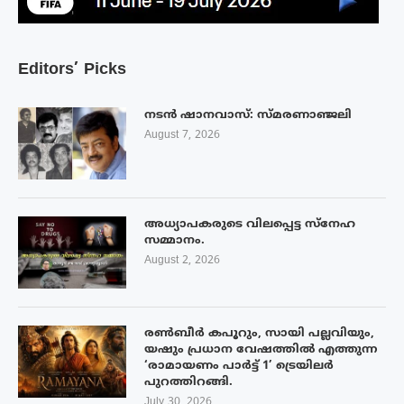
Editors’ Picks
നടൻ ഷാനവാസ്: സ്മരണാഞ്ജലി
August 7, 2026
അധ്യാപകരുടെ വിലപ്പെട്ട സ്നേഹ
സമ്മാനം.
August 2, 2026
രൺബീർ കപൂറും, സായി പല്ലവിയും,
യഷും പ്രധാന വേഷത്തിൽ എത്തുന്ന
‘രാമായണം പാർട്ട് 1’ ട്രെയിലർ
പുറത്തിറങ്ങി.
July 30, 2026