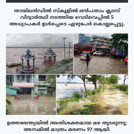
തായ്‌ലൻഡിൽ സ്കൂളിൽ ഒൻപതാം ക്ലാസ്
വിദ്യാർത്ഥി നടത്തിയ വെടിവെപ്പിൽ 5
അധ്യാപകർ ഉൾപ്പെടെ ഏഴുപേർ കൊല്ലപ്പെട്ടു.
ഉത്തരേന്ത്യയിൽ അതിശക്തമായ മഴ തുടരുന്നു;
അസമിൽ മാത്രം മരണം 97 ആയി.