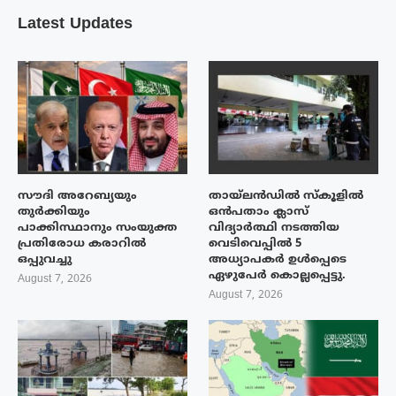
Latest Updates
സൗദി അറേബ്യയും
തായ്‌ലൻഡിൽ സ്കൂളിൽ
തുർക്കിയും
ഒൻപതാം ക്ലാസ്
പാക്കിസ്ഥാനും സംയുക്ത
വിദ്യാർത്ഥി നടത്തിയ
പ്രതിരോധ കരാറിൽ
വെടിവെപ്പിൽ 5
ഒപ്പുവച്ചു
അധ്യാപകർ ഉൾപ്പെടെ
ഏഴുപേർ കൊല്ലപ്പെട്ടു.
August 7, 2026
August 7, 2026