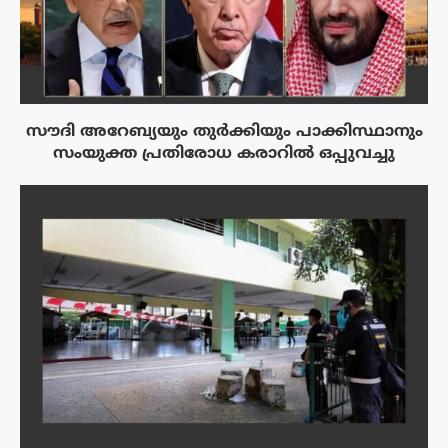
സൗദി അറേബ്യയും തുർക്കിയും പാക്കിസ്ഥാനും
സംയുക്ത പ്രതിരോധ കരാറിൽ ഒപ്പുവച്ചു