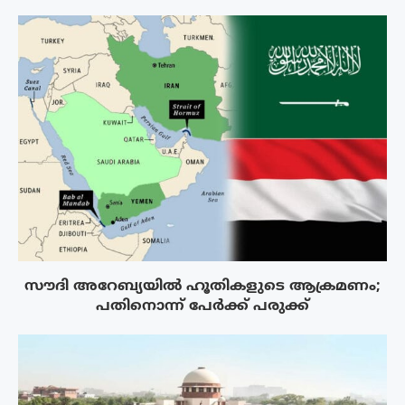
സൗദി അറേബ്യയിൽ ഹൂതികളുടെ ആക്രമണം;
പതിനൊന്ന് പേർക്ക് പരുക്ക്