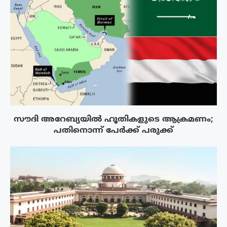
സൗദി അറേബ്യയിൽ ഹൂതികളുടെ ആക്രമണം;
പതിനൊന്ന് പേർക്ക് പരുക്ക്