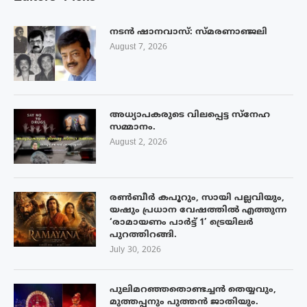
നടൻ ഷാനവാസ്: സ്മരണാഞ്ജലി
August 7, 2026
അധ്യാപകരുടെ വിലപ്പെട്ട സ്നേഹ
സമ്മാനം.
August 2, 2026
രൺബീർ കപൂറും, സായി പല്ലവിയും,
യഷും പ്രധാന വേഷത്തിൽ എത്തുന്ന
‘രാമായണം പാർട്ട് 1’ ട്രെയിലർ
പുറത്തിറങ്ങി.
July 30, 2026
പുലിമറഞ്ഞതൊണ്ടച്ചൻ തെയ്യവും,
മുത്തപ്പനും പുത്തൻ ജാതിയും.