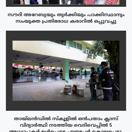
സൗദി അറേബ്യയും തുർക്കിയും പാക്കിസ്ഥാനും
സംയുക്ത പ്രതിരോധ കരാറിൽ ഒപ്പുവച്ചു
തായ്‌ലൻഡിൽ സ്കൂളിൽ ഒൻപതാം ക്ലാസ്
വിദ്യാർത്ഥി നടത്തിയ വെടിവെപ്പിൽ 5
അധ്യാപകർ ഉൾപ്പെടെ ഏഴുപേർ കൊല്ലപ്പെട്ടു.