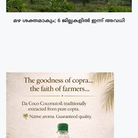
മഴ ശക്തമാകും; 6 ജില്ലകളിൽ ഇന്ന് അവധി