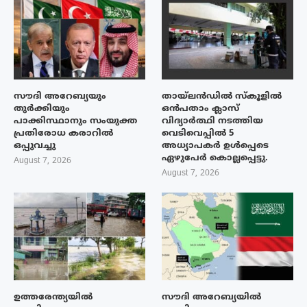
സൗദി അറേബ്യയും
തായ്‌ലൻഡിൽ സ്കൂളിൽ
തുർക്കിയും
ഒൻപതാം ക്ലാസ്
പാക്കിസ്ഥാനും സംയുക്ത
വിദ്യാർത്ഥി നടത്തിയ
പ്രതിരോധ കരാറിൽ
വെടിവെപ്പിൽ 5
ഒപ്പുവച്ചു
അധ്യാപകർ ഉൾപ്പെടെ
ഏഴുപേർ കൊല്ലപ്പെട്ടു.
August 7, 2026
August 7, 2026
ഉത്തരേന്ത്യയിൽ
സൗദി അറേബ്യയിൽ