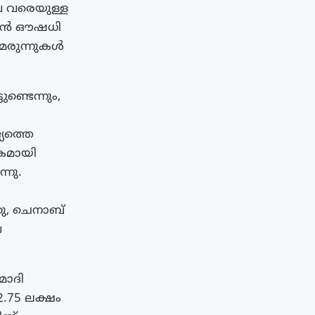
പ വരെയുള്ള
ം ജൻ ഔഷധി
 മരുന്നുകൾ
ണ്ടെന്നും,
്യത്തെ
ികമായി
്നു.
ു, ചെനാബ്
വ
മോദി
.75 ലക്ഷം