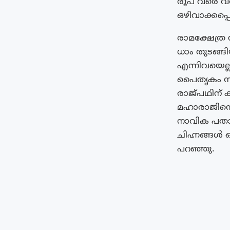
രൂപ വരെ വര
ഒഴിവാക്കപ്പ
രാമക്ഷേത്ര
ധാം തുടങ്ങ
എന്നിവയെല്ല
പൈതൃകം സംരക
രാജ്പഥിന് ക
മഹാരാജിന്റ
നാവിക പതാ
ചിഹ്നങ്ങൾ ഒ
പറഞ്ഞു.