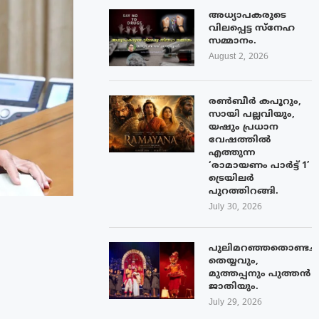
അധ്യാപകരുടെ
വിലപ്പെട്ട സ്നേഹ
സമ്മാനം.
August 2, 2026
രൺബീർ കപൂറും,
സായി പല്ലവിയും,
യഷും പ്രധാന
വേഷത്തിൽ
എത്തുന്ന
‘രാമായണം പാർട്ട് 1’
ട്രെയിലർ
പുറത്തിറങ്ങി.
July 30, 2026
പുലിമറഞ്ഞതൊണ്ടച്
തെയ്യവും,
മുത്തപ്പനും പുത്തൻ
ജാതിയും.
July 29, 2026