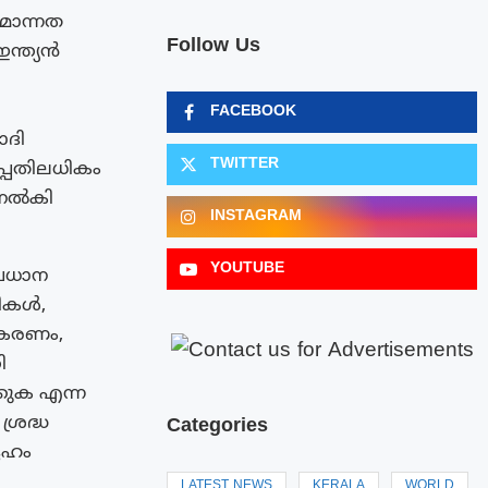
മോന്നത
Follow Us
ന്ത്യൻ
FACEBOOK
ോദി
TWITTER
പ്പതിലധികം
 നൽകി
INSTAGRAM
YOUTUBE
്രധാന
തികൾ,
ീകരണം,
ി
്കുക എന്ന
്രദ്ധ
Categories
ദേഹം
LATEST NEWS
KERALA
WORLD