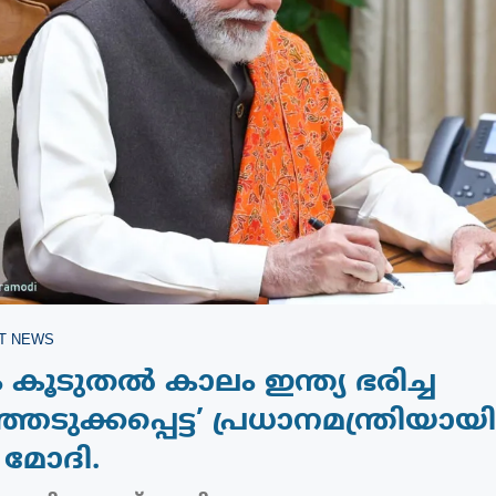
T NEWS
 കൂടുതല്‍ കാലം ഇന്ത്യ ഭരിച്ച
െടുക്കപ്പെട്ട’ പ്രധാനമന്ത്രിയായി
ര മോദി.