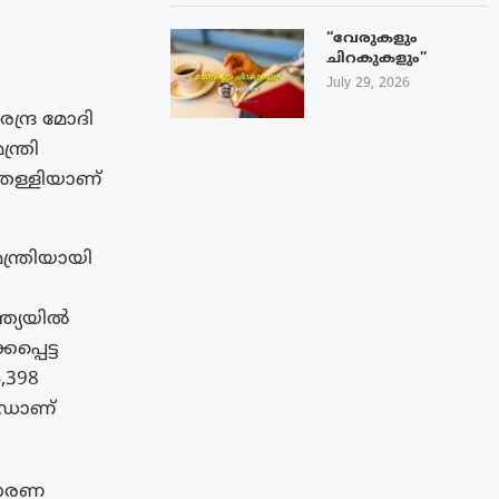
“വേരുകളും
ചിറകുകളും”
July 29, 2026
ന്ദ്ര മോദി
ത്രി
്തള്ളിയാണ്
ന്ത്രിയായി
്ത്യയിൽ
്പെട്ട
,398
ർഡാണ്
ധാരണ