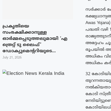
സർക്കാർ ക
ഭക്ഷ്യധാന്യ
Awas Yojana
പ്രകൃതിയെ
പദ്ധതി വഴ
സംരക്ഷിക്കാനുള്ള
രാജ്യത്തുട
ഓർമ്മപ്പെടുത്തലുമായി ‘എ
അദ്ദേഹം ചൂണ
ത്രെറ്റ് ടു ലൈഫ്’
രൂപയിൽ അധ
ഡോക്യുമെന്ററിയുടെ...
അധികം വില
July 21, 2026
അധികം കർ
32 കോടിയി
തുറന്നതായ
നൽകിയതായും 
കോടി സ്ത്ര
നേടിയിട്ടുണ
കോടിയിലധി