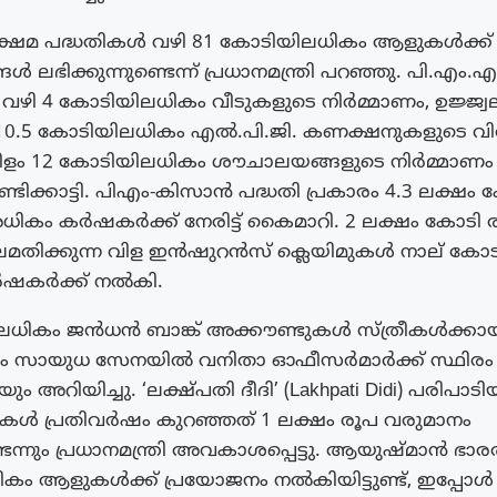
്ഷേമ പദ്ധതികൾ വഴി 81 കോടിയിലധികം ആളുകൾക്ക്
ങ്ങൾ ലഭിക്കുന്നുണ്ടെന്ന് പ്രധാനമന്ത്രി പറഞ്ഞു. പി.എം
) വഴി 4 കോടിയിലധികം വീടുകളുടെ നിർമ്മാണം, ഉജ്ജ്വല 
ി 10.5 കോടിയിലധികം എൽ.പി.ജി. കണക്ഷനുകളുടെ വ
നീളം 12 കോടിയിലധികം ശൗചാലയങ്ങളുടെ നിർമ്മാണം
്ടിക്കാട്ടി. പിഎം-കിസാൻ പദ്ധതി പ്രകാരം 4.3 ലക്ഷം 
ികം കർഷകർക്ക് നേരിട്ട് കൈമാറി. 2 ലക്ഷം കോടി
മതിക്കുന്ന വിള ഇൻഷുറൻസ് ക്ലെയിമുകൾ നാല് കോ
ഷകർക്ക് നൽകി.
ലധികം ജൻധൻ ബാങ്ക് അക്കൗണ്ടുകൾ സ്ത്രീകൾക്കാ
ും സായുധ സേനയിൽ വനിതാ ഓഫീസർമാർക്ക് സ്ഥിരം
അറിയിച്ചു. ‘ലക്ഷ്‌പതി ദീദി’ (Lakhpati Didi) പരിപാടി
ീകൾ പ്രതിവർഷം കുറഞ്ഞത് 1 ലക്ഷം രൂപ വരുമാനം
്ടെന്നും പ്രധാനമന്ത്രി അവകാശപ്പെട്ടു. ആയുഷ്‌മാൻ ഭാര
കം ആളുകൾക്ക് പ്രയോജനം നൽകിയിട്ടുണ്ട്, ഇപ്പ