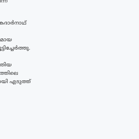
്ന്
കേദാർനാഥ്
വുമായ
ിച്ചേർത്തു.
ുതിയ
ത്തിലെ
ായി എടുത്ത്