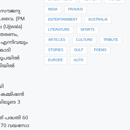
INDIA
PRAVASI
 സൗജന്യ
.എ.വൈ. (PM
ENTERTAINMENT
AUSTRALIA
(Ujjwala)
LITERATURE
SPORTS
ിതരണം,
ARTICLES
CULTURE
TRIBUTE
 എന്നിവയും
കോടി
STORIES
GULF
POEMS
 രൂപയിൽ
EUROPE
AUTO
ടിയിൽ
യി
 കമ്മിഷൻ
യിലൂടെ 3
ത് പദ്ധതി 60
ോൾ 70 വയസോ