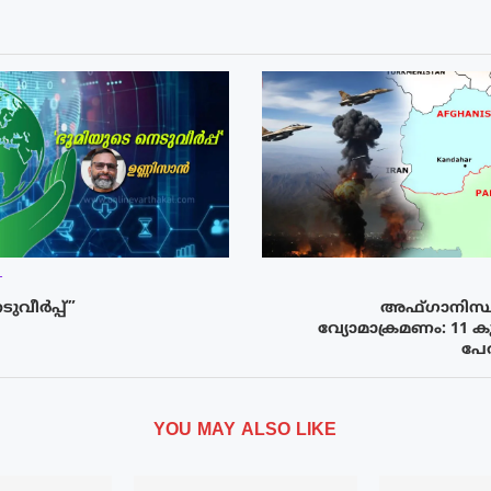
T
ുവീർപ്പ്”
അഫ്ഗാനിസ്ഥ
വ്യോമാക്രമണം: 11 കു
പേർ
YOU MAY ALSO LIKE