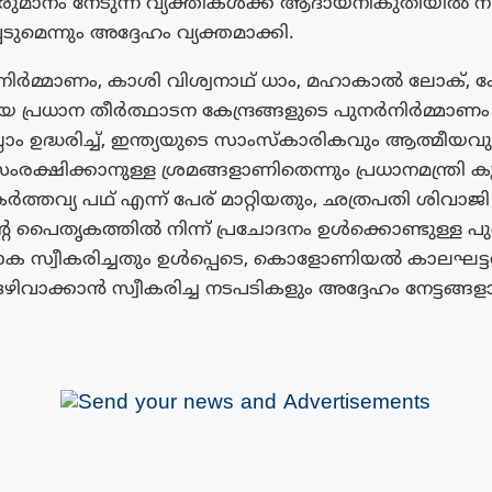
ുമാനം നേടുന്ന വ്യക്തികൾക്ക് ആദായനികുതിയിൽ നിന
െടുമെന്നും അദ്ദേഹം വ്യക്തമാക്കി.
 നിർമ്മാണം, കാശി വിശ്വനാഥ് ധാം, മഹാകാൽ ലോക്, 
ിയ പ്രധാന തീർത്ഥാടന കേന്ദ്രങ്ങളുടെ പുനർനിർമ്മാണം
ാം ഉദ്ധരിച്ച്, ഇന്ത്യയുടെ സാംസ്‌കാരികവും ആത്മീയ
്ഷിക്കാനുള്ള ശ്രമങ്ങളാണിതെന്നും പ്രധാനമന്ത്രി കൂട്ട
ർത്തവ്യ പഥ് എന്ന് പേര് മാറ്റിയതും, ഛത്രപതി ശിവാജി
െ പൈതൃകത്തിൽ നിന്ന് പ്രചോദനം ഉൾക്കൊണ്ടുള്ള പ
ക സ്വീകരിച്ചതും ഉൾപ്പെടെ, കൊളോണിയൽ കാലഘട്ട
ഴിവാക്കാൻ സ്വീകരിച്ച നടപടികളും അദ്ദേഹം നേട്ടങ്ങള