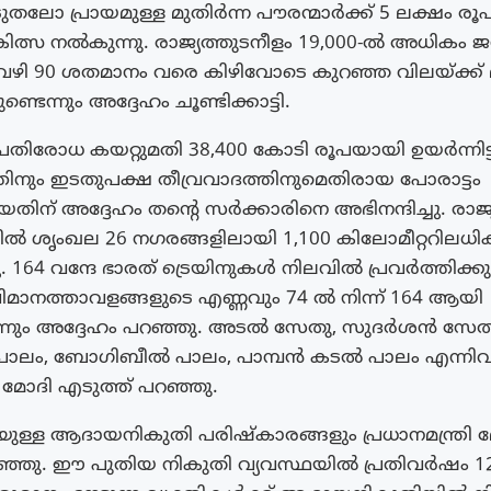
ലോ പ്രായമുള്ള മുതിർന്ന പൗരന്മാർക്ക് 5 ലക്ഷം രൂ
ിത്സ നൽകുന്നു. രാജ്യത്തുടനീളം 19,000-ൽ അധിക
ൾ വഴി 90 ശതമാനം വരെ കിഴിവോടെ കുറഞ്ഞ വിലയ്ക്ക്
ുണ്ടെന്നും അദ്ദേഹം ചൂണ്ടിക്കാട്ടി.
പ്രതിരോധ കയറ്റുമതി 38,400 കോടി രൂപയായി ഉയർന്നിട്ടു
ിനും ഇടതുപക്ഷ തീവ്രവാദത്തിനുമെതിരായ പോരാട്ടം
തിന് അദ്ദേഹം തന്റെ സർക്കാരിനെ അഭിനന്ദിച്ചു. രാജ
ിൽ ശൃംഖല 26 നഗരങ്ങളിലായി 1,100 കിലോമീറ്ററിലധ
ചു. 164 വന്ദേ ഭാരത് ട്രെയിനുകൾ നിലവിൽ പ്രവർത്തിക്കുന
വിമാനത്താവളങ്ങളുടെ എണ്ണവും 74 ൽ നിന്ന് 164 ആയി
ന്നും അദ്ദേഹം പറഞ്ഞു. അടൽ സേതു, സുദർശൻ സേത
ാലം, ബോഗിബീൽ പാലം, പാമ്പൻ കടൽ പാലം എന്നി
രി മോദി എടുത്ത് പറഞ്ഞു.
ുള്ള ആദായനികുതി പരിഷ്‌കാരങ്ങളും പ്രധാനമന്ത്രി 
്ഞു. ഈ പുതിയ നികുതി വ്യവസ്ഥയിൽ പ്രതിവർഷം 12