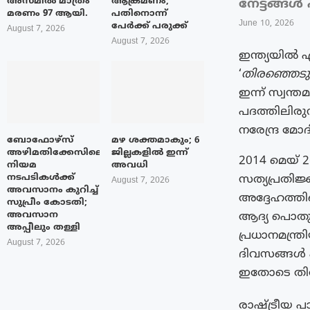
അസമിൽ മാത്രം
ആക്രമണം;
നേട്ടങ്ങൾ
മരണം 97 ആയി.
പതിനൊന്ന്
June 10, 2026
പേർക്ക് പരുക്ക്
August 7, 2026
August 7, 2026
ഇന്ത്യയില്‍
‘
തിരഞ്ഞെടുക്
ഇന്ന് സ്വന്
പദത്തിലിരു
നരേന്ദ്ര മോ
ബോഫോഴ്‌സ്
മഴ ശക്തമാകും; 6
അഴിമതിക്കേസിലെ
ജില്ലകളിൽ ഇന്ന്
2014 മെയ് 2
നിയമ
അവധി
നടപടികൾക്ക്
സത്യപ്രതിജ
August 7, 2026
അവസാനം കുറിച്ച്
അദ്ദേഹത്തിൻ
സുപ്രീം കോടതി;
അവസാന
ആദ്യ പൊതുതി
അപ്പീലും തള്ളി
പ്രധാനമന്ത്
August 7, 2026
ദിവസങ്ങൾ 
ഇതോടെ തിരുത
രാഷ്ട്രീയ 