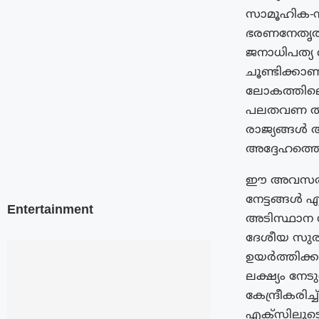
സാമൂഹിക-സാ
ഭരണനേതൃത്വത
ജനാധിപത്യ
ചൂണ്ടിക്കാ
ലോകത്തിലെ 
പലതവണ തിരഞ
രാജ്യങ്ങൾ
അദ്ദേഹത്തെ ആ
ഈ അവസരത്ത
നേട്ടങ്ങൾ 
Entertainment
അടിസ്ഥാന 
ദേശീയ സുരക
ഉയർത്തിക്കാ
ലക്ഷ്യം നേട
കേന്ദ്രീകരിച
എക്‌സിലൂടെ