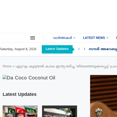
വാർത്തകൾ
LATEST NEWS
Latest Updates
സൗദി അറേബ്യയ
Saturday, August 8, 2026
Home
»
ഏറ്റവും കൂടുതല്‍ കാലം ഇന്ത്യ ഭരിച്ച ‘തിരഞ്ഞെടുക്കപ്പെട്ട’ പ്ര
Latest Updates