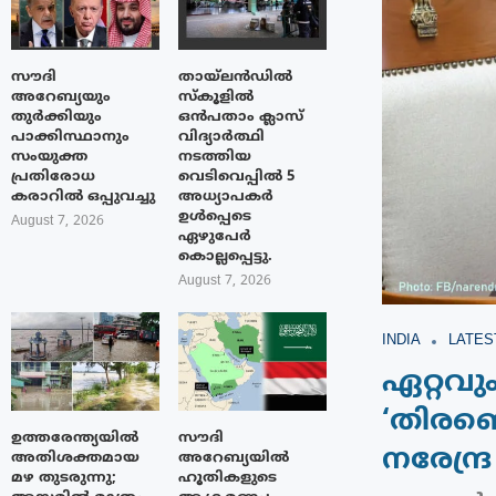
സൗദി
തായ്‌ലൻഡിൽ
അറേബ്യയും
സ്കൂളിൽ
തുർക്കിയും
ഒൻപതാം ക്ലാസ്
പാക്കിസ്ഥാനും
വിദ്യാർത്ഥി
സംയുക്ത
നടത്തിയ
പ്രതിരോധ
വെടിവെപ്പിൽ 5
കരാറിൽ ഒപ്പുവച്ചു
അധ്യാപകർ
ഉൾപ്പെടെ
August 7, 2026
ഏഴുപേർ
കൊല്ലപ്പെട്ടു.
August 7, 2026
INDIA
LATES
ഏറ്റവും
‘തിരഞ്ഞ
ഉത്തരേന്ത്യയിൽ
സൗദി
നരേന്ദ്
അതിശക്തമായ
അറേബ്യയിൽ
മഴ തുടരുന്നു;
ഹൂതികളുടെ