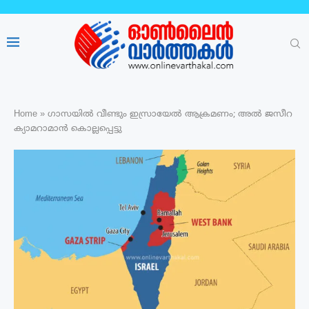
Home
»
ഗാസയിൽ വീണ്ടും ഇസ്രായേൽ ആക്രമണം; അൽ ജസീറ
ക്യാമറാമാൻ കൊല്ലപ്പെട്ടു