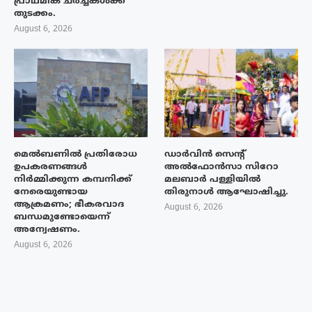
പ്രാഥമിക ചർച്ചകൾക്ക്
തുടക്കം.
August 6, 2026
മെൽബണിൽ പ്രതിരോധ
ഡാർവിൻ സെന്റ്
ഉപകരണങ്ങൾ
അൽഫോൻസാ സിറോ
നിർമ്മിക്കുന്ന കമ്പനിക്ക്
മലബാർ പള്ളിയിൽ
നേരെയുണ്ടായ
തിരുനാൾ ആഘോഷിച്ചു.
ആക്രമണം; ഭീകരവാദ
August 6, 2026
ബന്ധമുണ്ടോയെന്ന്
അന്വേഷണം.
August 6, 2026