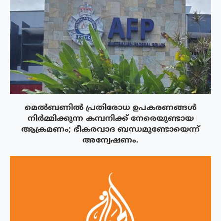
മെൽബണിൽ പ്രതിരോധ ഉപകരണങ്ങൾ
നിർമ്മിക്കുന്ന കമ്പനിക്ക് നേരെയുണ്ടായ
ആക്രമണം; ഭീകരവാദ ബന്ധമുണ്ടോയെന്ന്
അന്വേഷണം.