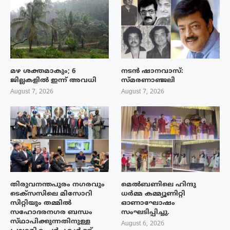
മഴ ശക്തമാകും; 6
നടൻ ഷാനവാസ്:
ജില്ലകളിൽ ഇന്ന് അവധി
സ്മരണാഞ്ജലി
August 7, 2026
August 7, 2026
തിരുവനന്തപുരം നഗരവും
മെൽബണിലെ ഹിന്ദു
ടെക്‌സസിലെ മിസോറി
ധർമ്മ കമ്മ്യൂണിറ്റി
സിറ്റിയും തമ്മിൽ
ഓണാഘോഷം
സഹോദരനഗര ബന്ധം
സംഘടിപ്പിച്ചു.
സ്‌ഥാപിക്കുന്നതിനുള്ള
August 6, 2026