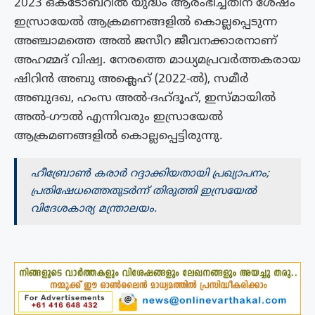
2023 ഒക്ടോബറിൽ യുദ്ധം ആരംഭിച്ചതിന് ശേഷം
ഇസ്രായേൽ ആക്രമണങ്ങളിൽ കൊല്ലപ്പെടുന്ന
അഞ്ചാമത്തെ അൽ ജസീറ ജീവനക്കാരനാണ്
അഹമ്മദ് വിഷ്വ. നേരത്തെ മാധ്യമപ്രവർത്തകരായ
ഷിറിൻ അബു അക്ലെഹ് (2022-ൽ), സമീർ
അബുദഖ, ഹംസ അൽ-ദഹ്ദൂഹ്, ഇസ്മായിൽ
അൽ-ഗൗൽ എന്നിവരും ഇസ്രായേൽ
ആക്രമണങ്ങളിൽ കൊല്ലപ്പെട്ടിരുന്നു.
ഹീബ്രോൺ കരാർ റദ്ദാക്കിയതായി പ്രഖ്യാപനം;
പ്രതിഷേധത്തെതുടർന്ന് തിരുത്തി ഇസ്രയേൽ
വിദേശകാര്യ മന്ത്രാലയം.