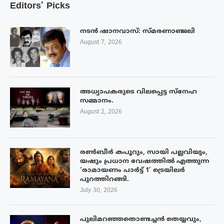
Editors’ Picks
നടൻ ഷാനവാസ്: സ്മരണാഞ്ജലി
August 7, 2026
അധ്യാപകരുടെ വിലപ്പെട്ട സ്നേഹ
സമ്മാനം.
August 2, 2026
രൺബീർ കപൂറും, സായി പല്ലവിയും,
യഷും പ്രധാന വേഷത്തിൽ എത്തുന്ന
‘രാമായണം പാർട്ട് 1’ ട്രെയിലർ
പുറത്തിറങ്ങി.
July 30, 2026
പുലിമറഞ്ഞതൊണ്ടച്ചൻ തെയ്യവും,