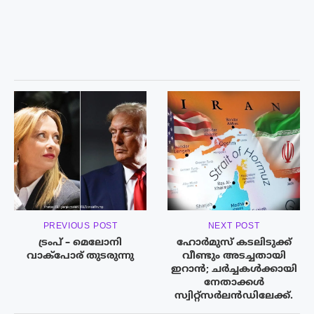
PREVIOUS POST
NEXT POST
ട്രംപ് – മെലോനി
ഹോർമുസ് കടലിടുക്ക്
വാക്പോര് തുടരുന്നു
വീണ്ടും അടച്ചതായി
ഇറാൻ; ചർച്ചകൾക്കായി
നേതാക്കള്‍
സ്വിറ്റ്‌സർലൻഡിലേക്ക്.