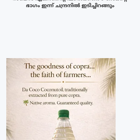
ഭാഗം ഇന്ന് ചന്ദ്രനിൽ ഇടിച്ചിറങ്ങും