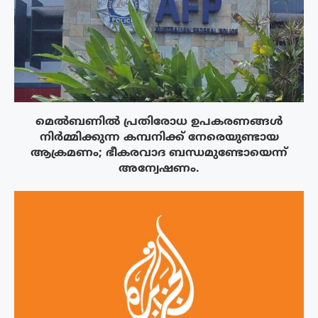
മെൽബണിൽ പ്രതിരോധ ഉപകരണങ്ങൾ
നിർമ്മിക്കുന്ന കമ്പനിക്ക് നേരെയുണ്ടായ
ആക്രമണം; ഭീകരവാദ ബന്ധമുണ്ടോയെന്ന്
അന്വേഷണം.