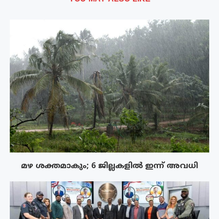
മഴ ശക്തമാകും; 6 ജില്ലകളിൽ ഇന്ന് അവധി