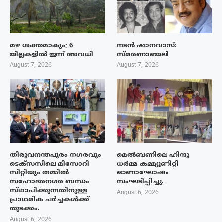
മഴ ശക്തമാകും; 6
നടൻ ഷാനവാസ്:
ജില്ലകളിൽ ഇന്ന് അവധി
സ്മരണാഞ്ജലി
August 7, 2026
August 7, 2026
തിരുവനന്തപുരം നഗരവും
മെൽബണിലെ ഹിന്ദു
ടെക്‌സസിലെ മിസോറി
ധർമ്മ കമ്മ്യൂണിറ്റി
സിറ്റിയും തമ്മിൽ
ഓണാഘോഷം
സഹോദരനഗര ബന്ധം
സംഘടിപ്പിച്ചു.
സ്‌ഥാപിക്കുന്നതിനുള്ള
August 6, 2026
പ്രാഥമിക ചർച്ചകൾക്ക്
തുടക്കം.
August 6, 2026