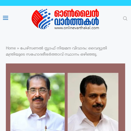
Home
»
പേഴ്‌സണല്‍ സ്റ്റാഫ് നിയമന വിവാദം: വൈദ്യുതി
മന്ത്രിയുടെ സഹോദരീഭര്‍ത്താവ് സ്ഥാനം ഒഴിഞ്ഞു.