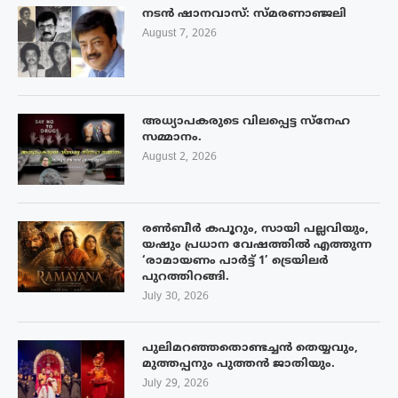
നടൻ ഷാനവാസ്: സ്മരണാഞ്ജലി
August 7, 2026
അധ്യാപകരുടെ വിലപ്പെട്ട സ്നേഹ
സമ്മാനം.
August 2, 2026
രൺബീർ കപൂറും, സായി പല്ലവിയും,
യഷും പ്രധാന വേഷത്തിൽ എത്തുന്ന
‘രാമായണം പാർട്ട് 1’ ട്രെയിലർ
പുറത്തിറങ്ങി.
July 30, 2026
പുലിമറഞ്ഞതൊണ്ടച്ചൻ തെയ്യവും,
മുത്തപ്പനും പുത്തൻ ജാതിയും.
July 29, 2026