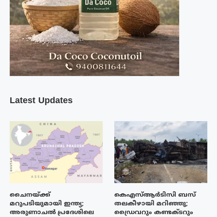
Latest Updates
ചൈനയ്ക്ക്
കെഎസ്ആർടിസി ബസ്
മറുപടിയുമായി ഇന്ത്യ;
തലകീഴായി മറിഞ്ഞു;
അരുണാചൽ പ്രദേശിലെ
ഡ്രൈവറും കണ്ടക്ടറും