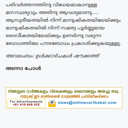
പരിവർത്തനത്തിനു വിധേയമാകാനുള്ള
മന:സ്ഥര്യവും അതിനു ആവശ്യമാണു…..
ആസുരീയതയിൽ നിന്ന് മാനുഷികതയിലേയ്ക്കും
മാനുഷികതയിൽ നിന്ന് സമത്വ പൂർണ്ണമായ
ദൈവീകതയിലേയ്ക്കും ഉണർന്നു വരുന്ന
ബോധത്തിലേ പൗരബോധം പ്രകാശിക്കുകയുള്ളു.
അവലംബം: ഉൾക്കാഴ്ചകൾ ഷൗക്കത്ത്
അന്നാ പോൾ