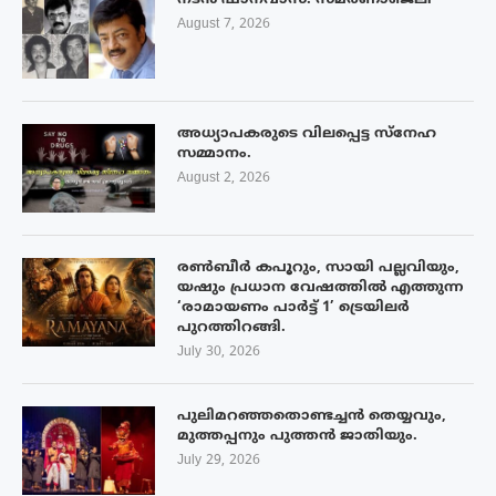
നടൻ ഷാനവാസ്: സ്മരണാഞ്ജലി
August 7, 2026
അധ്യാപകരുടെ വിലപ്പെട്ട സ്നേഹ
സമ്മാനം.
August 2, 2026
രൺബീർ കപൂറും, സായി പല്ലവിയും,
യഷും പ്രധാന വേഷത്തിൽ എത്തുന്ന
‘രാമായണം പാർട്ട് 1’ ട്രെയിലർ
പുറത്തിറങ്ങി.
July 30, 2026
പുലിമറഞ്ഞതൊണ്ടച്ചൻ തെയ്യവും,
മുത്തപ്പനും പുത്തൻ ജാതിയും.
July 29, 2026