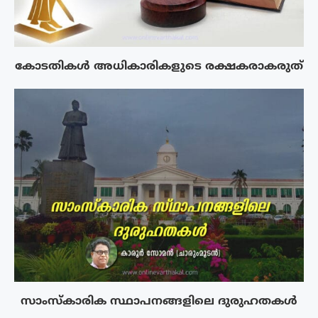
കോടതികൾ അധികാരികളുടെ രക്ഷകരാകരുത്
സാംസ്‌കാരിക സ്ഥാപനങ്ങളിലെ ദുരുഹതകൾ