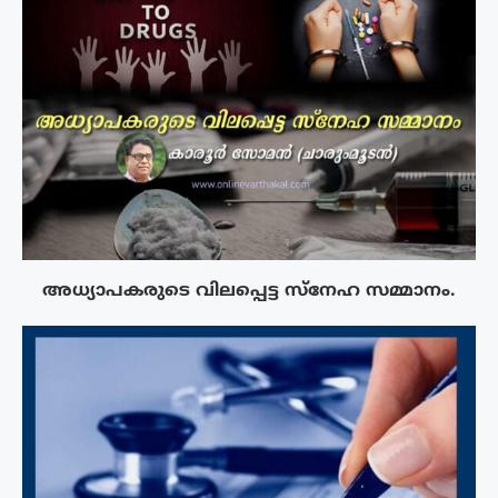
അധ്യാപകരുടെ വിലപ്പെട്ട സ്നേഹ സമ്മാനം.