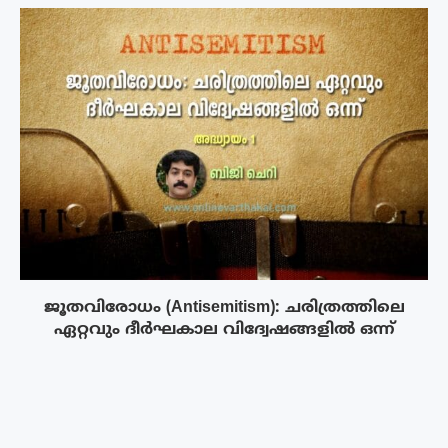
ജൂതവിരോധം (Antisemitism): ചരിത്രത്തിലെ
ഏറ്റവും ദീർഘകാല വിദ്വേഷങ്ങളിൽ ഒന്ന്