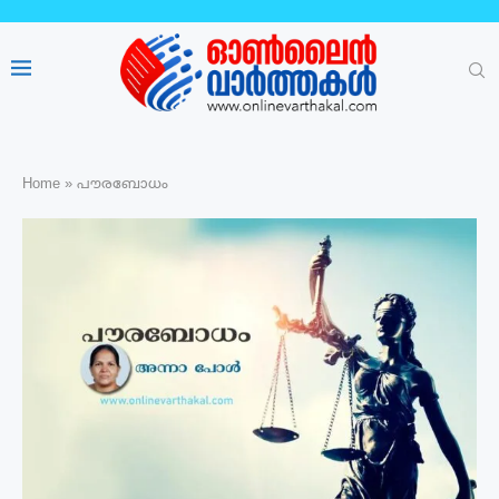
Home
»
പൗരബോധം