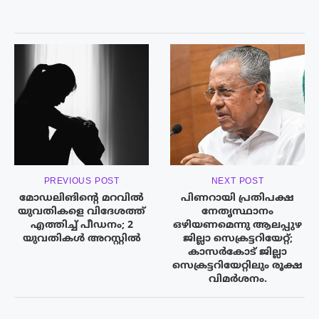
PREVIOUS POST
NEXT POST
മോഡലിങിന്‍റെ മറവിൽ
പിണറായി പ്രതിപക്ഷ
യുവതികളെ വിദേശത്ത്
നേതൃസ്ഥാനം
എത്തിച്ച് പീഡനം; 2
ഒഴിയണമെന്നു ആലപ്പുഴ
യുവതികൾ അറസ്റ്റിൽ
ജില്ലാ സെക്രട്ടറിയേറ്റ്;
കാസർകോട് ജില്ലാ
സെക്രട്ടറിയേറ്റിലും രൂക്ഷ
വിമർശനം.