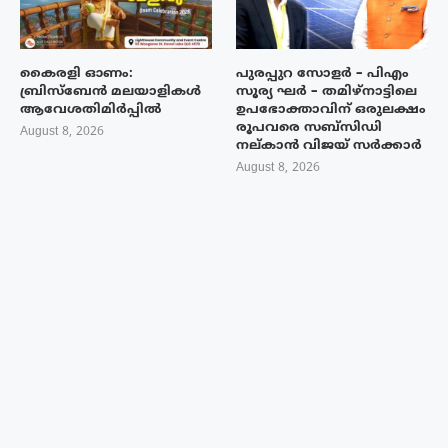
കൈരളി ഓണം:
പുരപ്പുറ സോളർ – പിഎം
ബ്രിസ്ബേൻ മലയാളികൾ
സൂര്യ ഘർ – തമിഴ്നാട്ടിലെ
ആവേശതിമിർപ്പിൽ
ഉപഭോക്താവിന് ഒരുലക്ഷം
രൂപവരെ സബ്സിഡി
August 8, 2026
നല്കാൻ വിജയ് സർക്കാർ
August 8, 2026