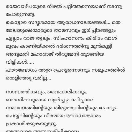
രാജവാഴ്ചയുടെ നിഴൽ പറ്റിത്തന്നെയാണ് നടന്നു
പോരുന്നതു.
കൊട്ടാര സദൃശമായ ആരാധനാലയങ്ങൾ… മത
മേലദ്ധ്യക്ഷന്മാരുടെ താമസവും ഇരിപ്പിടങ്ങളും
എല്ലാം രാജ തുല്യം. സിംഹാസനം കിരീടം വാൾ
മുഖം കാണിയ്ക്കൽ ദർശനത്തിനു മുൻകൂട്ടി
അനുമതി മഹാരാജ് തിരുമേനി തുടങ്ങിയ
വിളികൾ…..
പൗരബോധം അത്ര പെട്ടെന്നൊന്നും സമൂഹത്തിൽ
തെളിഞ്ഞു വരില്ല…
സാമ്പത്തികവും, വൈകാരികവും,
ബൗദ്ധികവുമായ വളർച്ച പ്രാപിച്ചാലേ
സംവാദത്തിന്റേയും തിരുത്തലിന്റേയും ചോദ്യം
ചെയ്യലിന്റേയും ധീരമായ ബോധാകാശം
പ്രകാശിക്കുകയുള്ളൂ.
അതുവരെ അനുസരിപ്പിക്കലും