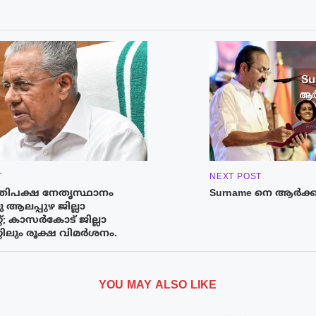
T
NEXT POST
രതിപക്ഷ നേതൃസ്ഥാനം
Surname നെ ആർക്ക
 ആലപ്പുഴ ജില്ലാ
്റ്; കാസർകോട് ജില്ലാ
്റിലും രൂക്ഷ വിമർശനം.
YOU MAY ALSO LIKE