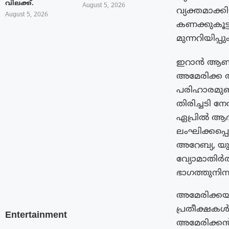
വിലക്ക്.
August 5, 2026
വ്യക്തമാക്ക
August 5, 2026
കണക്കുകൂട്
മുന്നറിയിപ്പു
ഇറാൻ ആണവാ
അമേരിക്ക 
പരിഹാരമുണ്
തിരിച്ചടി നേ
ഏപ്രിൽ ആദ
ലംഘിക്കപ്പെ
അറേബ്യ, യു.
വ്യോമാതിർ
ഭാഗത്തുനിന്ന
അമേരിക്കയു
പ്രതീക്ഷക
Entertainment
അമേരിക്കൻ സ