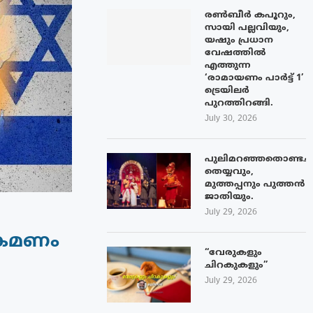
രൺബീർ കപൂറും,
സായി പല്ലവിയും,
യഷും പ്രധാന
വേഷത്തിൽ
എത്തുന്ന
‘രാമായണം പാർട്ട് 1’
ട്രെയിലർ
പുറത്തിറങ്ങി.
July 30, 2026
പുലിമറഞ്ഞതൊണ്ടച്
തെയ്യവും,
മുത്തപ്പനും പുത്തൻ
ജാതിയും.
July 29, 2026
്രമണം
“വേരുകളും
ചിറകുകളും”
July 29, 2026