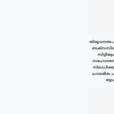
തിരുവനന്തപ
ടെക്‌സസി
സിറ്റിയു
സഹോദരനഗ
സ്‌ഥാപിക്ക
പ്രാഥമിക ച
തുടക