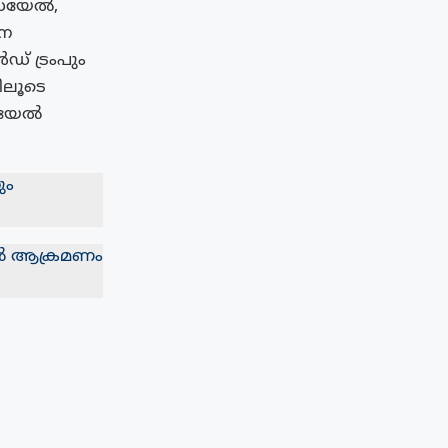
രയേല്‍,
ാന
‍ഡ് ട്രംപും
ിലൂടെ
യേല്‍
ും
യേൽ ആക്രമണം