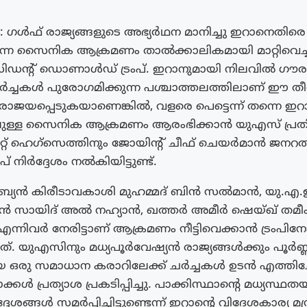
ഗൾഫ് രാജ്യങ്ങളുടെ അഭ്യർഥന മാനിച്ചു ഇറാനെതിരെ 
ുന്ന സൈനിക ആക്രമണം താൽക്കാലികമായി മാറ്റിവെച
സിഡന്റ് ഡൊണാൾഡ് ട്രംപ്. ഇറാനുമായി നിലവിൽ ഗൗ
ച്ചകൾ പുരോഗമിക്കുന്ന പശ്ചാത്തലത്തിലാണ് ഈ തീ
ാജയപ്പെടുകയാണെങ്കിൽ, വളരെ പെട്ടെന്ന് തന്നെ ഇ
ള്ള സൈനിക ആക്രമണം ആരംഭിക്കാൻ യുഎസ് പ്ര
 പീറ്റ് ഹെഗ്‌സെത്തിനും ജോയിന്റ് ചീഫ് ചെയർമാൻ 
പ് നിർദ്ദേശം നൽകിയിട്ടുണ്ട്.
്യൻ കിരീടാവകാശി മുഹമ്മദ് ബിൻ സൽമാൻ, യു.എ.ഇ 
ബിൻ സായിദ് അൽ നഹ്യാൻ, ഖത്തർ അമീർ ഷെയ്ഖ് തമീ
്നിവർ നേരിട്ടാണ് ആക്രമണം നീട്ടിവെക്കാൻ ട്രംപിനോ
്ടത്. യുഎസിനും മധ്യപൂർവേഷ്യൻ രാജ്യങ്ങൾക്കും പൂർണ
ായ ഒരു സമാധാന കരാറിലേക്ക് ചർച്ചകൾ ഉടൻ എത്തിച്ചേ
കൾ പ്രത്യാശ പ്രകടിപ്പിച്ചു. പാക്കിസ്ഥാന്റെ മധ്യസ്
േശങ്ങൾ സമർപ്പിച്ചിട്ടുണ്ടെന്ന് ഇറാന്റെ വിദേശകാര്യ മന