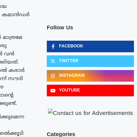
റായ
നിക കമാൻഡർ
Follow Us
മാത്രമേ
രു
FACEBOOK
ിൽ വൻ
TWITTER
ക്കിയത്.
്തൽ കരാർ
INSTAGRAM
ന്ന് സൗദി
ടെ
YOUTUBE
ാന്റെ
കുണ്ട്.
്കുമെന്ന
്കൽക്കൂടി
Categories