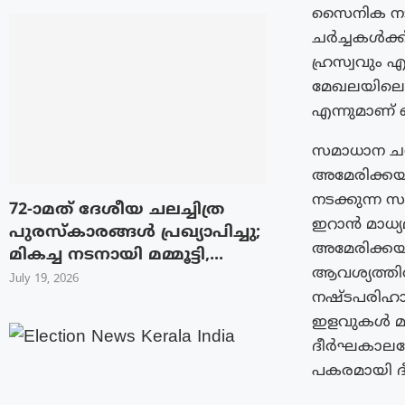
സൈനിക നടപ
ചർച്ചകൾക്ക
ഹ്രസ്വവും 
മേഖലയിലെ
എന്നുമാണ് 
സമാധാന ചർച
അമേരിക്കയും
നടക്കുന്ന 
72-ാമത് ദേശീയ ചലച്ചിത്ര
ഇറാൻ മാധ്യ
പുരസ്‌കാരങ്ങള്‍ പ്രഖ്യാപിച്ചു;
അമേരിക്കയ്
മികച്ച നടനായി മമ്മൂട്ടി,...
ആവശ്യത്തിൽ 
July 19, 2026
നഷ്ടപരിഹാര
ഇളവുകൾ മതി
ദീർഘകാലത്ത
പകരമായി ദീ