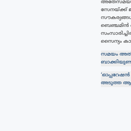
അതേസമയം യുദ
സേനയ്ക്ക് ജ
സൗകര്യങ്ങള്‍
ബെഞ്ചമിന്‍
സംസാരിച്ചിര
സൈന്യം കാത
സമയം അതിക
ബാക്കിയുണ്ടാവ
‘ഓപ്പറേഷൻ 
അടുത്ത ആഴ്