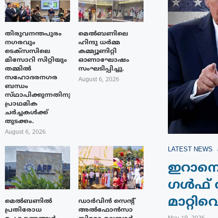
തിരുവനന്തപുരം
മെൽബണിലെ
നഗരവും
ഹിന്ദു ധർമ്മ
ടെക്‌സസിലെ
കമ്മ്യൂണിറ്റി
മിസോറി സിറ്റിയും
ഓണാഘോഷം
തമ്മിൽ
സംഘടിപ്പിച്ചു.
സഹോദരനഗര
August 6, 2026
ബന്ധം
സ്‌ഥാപിക്കുന്നതിനുള്ള
പ്രാഥമിക
ചർച്ചകൾക്ക്
തുടക്കം.
August 6, 2026
LATEST NEWS
ഇറാനെത
ഗൾഫ് ര
മാറ്റിവെ
മെൽബണിൽ
ഡാർവിൻ സെന്റ്
പ്രതിരോധ
അൽഫോൻസാ