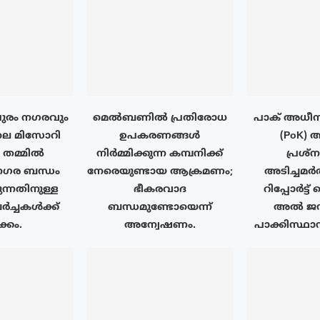
ുരം നഗരവും
മെൽബണിൽ പ്രതിരോധ
പാക് അധീന
ലെ മിസോറി
ഉപകരണങ്ങൾ
(PoK) 
ം തമ്മിൽ
നിർമ്മിക്കുന്ന കമ്പനിക്ക്
പ്രശ്
ര ബന്ധം
നേരെയുണ്ടായ ആക്രമണം;
അടിച്ചമർ
ുന്നതിനുള്ള
ഭീകരവാദ
റിപ്പോർട്ട
ർച്ചകൾക്ക്
ബന്ധമുണ്ടോയെന്ന്
അൽ ജസീ
്കം.
അന്വേഷണം.
പാക്കിസ്ഥാ