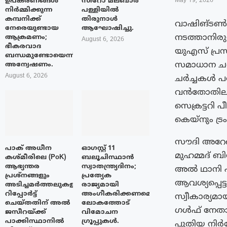
ഉപകരണങ്ങൾ
സിറോ മലബാർ
May 19, 2026
നിർമ്മിക്കുന്ന
പള്ളിയിൽ
കമ്പനിക്ക്
തിരുനാൾ
വാഷിങ്ടൺ: 
നേരെയുണ്ടായ
ആഘോഷിച്ചു.
നടത്താനിര
ആക്രമണം;
August 6, 2026
ഭീകരവാദ
യുഎസ് പ്ര
ബന്ധമുണ്ടോയെന്ന്
സമാധാന ചർ
അന്വേഷണം.
August 6, 2026
ചർച്ചകൾ പര
വൻതോതിലു
സെക്രട്ടറി
കെയ്നും ട്രം
സൗദി അറേബ
പാക് അധീന
ഓഗസ്റ്റ് 11
മുഹമ്മദ് 
കശ്മീരിലെ (PoK)
ബലൂചിസ്ഥാൻ
ആഭ്യന്തര
സ്വാതന്ത്ര്യദിനം;
അൽ ഥാനി എന
പ്രശ്നങ്ങളും
പ്രത്യേക
ആവശ്യപ്പെട
അടിച്ചമർത്തലുകളും
രാജ്യമായി
റിപ്പോർട്ട്
അംഗീകരിക്കണമെന്ന്
സ്വീകാര്യമ
ചെയ്തതിന് അൽ
ലോകത്തോട്
ഗൾഫ് നേതാക്
ജസീറയ്‌ക്ക്
വിമോചന
പാക്കിസ്ഥാനിൽ
ഗ്രൂപ്പുകൾ.
പുതിയ നിർദ്ദ