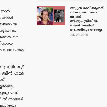
അച്ഛൻ ദേവ് ആനന്ദ്
ഇന്ന്
വിടപറഞ്ഞ അതേ
ലണ്ടൻ
്ചതായി
ആശുപത്രിയിൽ
രവമേറിയ
മകൻ സുനിൽ
ആനന്ദിനും അന്ത്യം.
രുമാനം.
July 29, 2026
റാനെതിരെ
തിരോധ
ജനറൽ ഡാനിയൽ
പ്രസിഡന്റ്
ം ബിൻ ഹമദ്
ട്
്ണമായും
രുമെന്ന്
ഥതയിൽ തങ്ങൾ
്ത്രാലയം