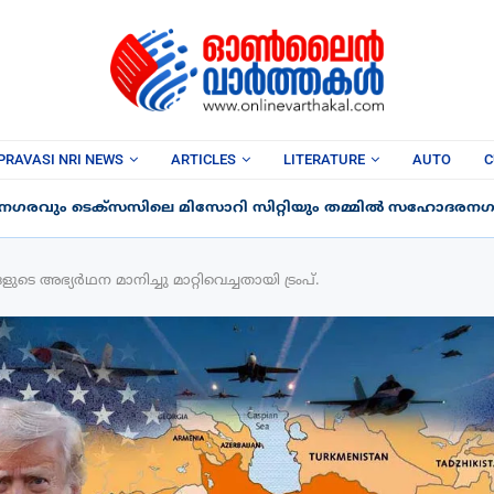
PRAVASI NRI NEWS
ARTICLES
LITERATURE
AUTO
C
 നഗരവും ടെക്‌സസിലെ മിസോറി സിറ്റിയും തമ്മിൽ സഹോദരനഗര
 അഭ്യർഥന മാനിച്ചു മാറ്റിവെച്ചതായി ട്രംപ്.