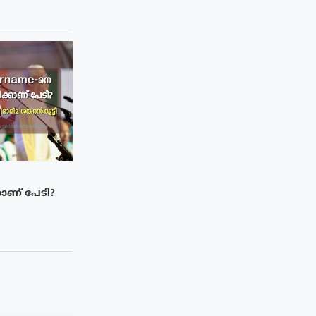
ാണ് പേടി?