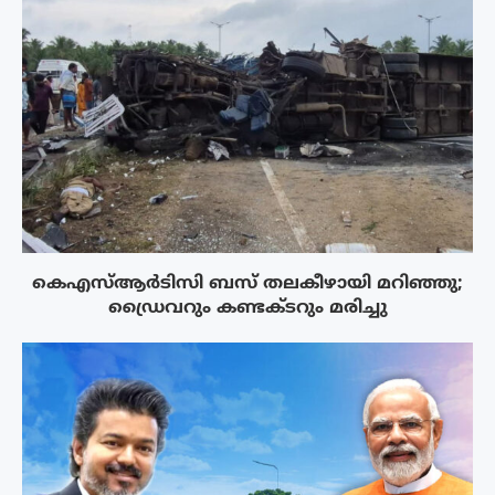
കെഎസ്ആർടിസി ബസ് തലകീഴായി മറിഞ്ഞു;
ഡ്രൈവറും കണ്ടക്ടറും മരിച്ചു