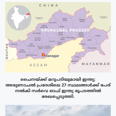
ചൈനയ്ക്ക് മറുപടിയുമായി ഇന്ത്യ;
അരുണാചൽ പ്രദേശിലെ 27 സ്ഥലങ്ങൾക്ക് പേര്
നൽകി സർവെ ഓഫ് ഇന്ത്യ ഭൂപടത്തിൽ
രേഖപ്പെടുത്തി.