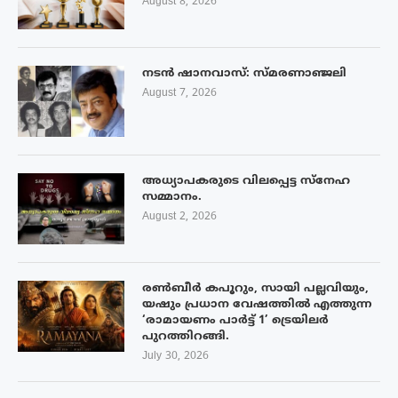
August 8, 2026
നടൻ ഷാനവാസ്: സ്മരണാഞ്ജലി
August 7, 2026
അധ്യാപകരുടെ വിലപ്പെട്ട സ്നേഹ
സമ്മാനം.
August 2, 2026
രൺബീർ കപൂറും, സായി പല്ലവിയും,
യഷും പ്രധാന വേഷത്തിൽ എത്തുന്ന
‘രാമായണം പാർട്ട് 1’ ട്രെയിലർ
പുറത്തിറങ്ങി.
July 30, 2026