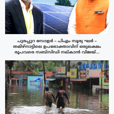
പുരപ്പുറ സോളർ – പിഎം സൂര്യ ഘർ –
തമിഴ്നാട്ടിലെ ഉപഭോക്താവിന് ഒരുലക്ഷം
രൂപവരെ സബ്സിഡി നല്കാൻ വിജയ്...