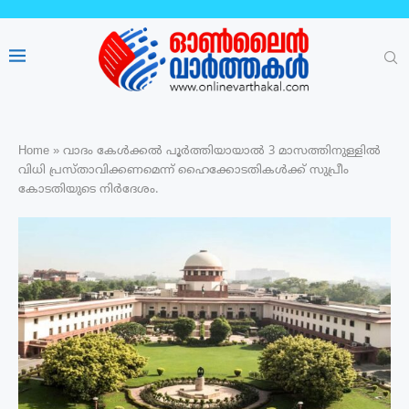
Home
»
വാദം കേൾക്കൽ പൂർത്തിയായാൽ 3 മാസത്തിനുള്ളിൽ
വിധി പ്രസ്താവിക്കണമെന്ന് ഹൈക്കോടതികൾക്ക് സുപ്രീം
കോടതിയുടെ നിർദേശം.