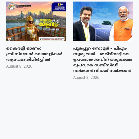
കൈരളി ഓണം:
പുരപ്പുറ സോളർ – പിഎം
ബ്രിസ്ബേൻ മലയാളികൾ
സൂര്യ ഘർ – തമിഴ്നാട്ടിലെ
ആവേശതിമിർപ്പിൽ
ഉപഭോക്താവിന് ഒരുലക്ഷം
രൂപവരെ സബ്സിഡി
August 8, 2026
നല്കാൻ വിജയ് സർക്കാർ
August 8, 2026