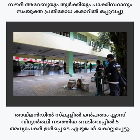
സൗദി അറേബ്യയും തുർക്കിയും പാക്കിസ്ഥാനും
സംയുക്ത പ്രതിരോധ കരാറിൽ ഒപ്പുവച്ചു
തായ്‌ലൻഡിൽ സ്കൂളിൽ ഒൻപതാം ക്ലാസ്
വിദ്യാർത്ഥി നടത്തിയ വെടിവെപ്പിൽ 5
അധ്യാപകർ ഉൾപ്പെടെ ഏഴുപേർ കൊല്ലപ്പെട്ടു.