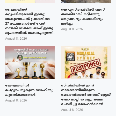
ചൈനയ്ക്ക്
കെഎസ്ആർടിസി ബസ്
മറുപടിയുമായി ഇന്ത്യ;
തലകീഴായി മറിഞ്ഞു;
അരുണാചൽ പ്രദേശിലെ
ഡ്രൈവറും കണ്ടക്ടറും
27 സ്ഥലങ്ങൾക്ക് പേര്
മരിച്ചു
നൽകി സർവെ ഓഫ് ഇന്ത്യ
August 8, 2026
ഭൂപടത്തിൽ രേഖപ്പെടുത്തി.
August 8, 2026
കേരളത്തിൽ
സിഡ്നിയിൽ ഇന്ന്
പെറ്റുപെരുകുന്ന സാഹിത്യ
നടക്കേണ്ടിയിരുന്ന
പുരസ്‌കാരങ്ങൾ
മോഹൻലാൽ ലൈവ് സ്റ്റേജ്
ഷോ മാറ്റി വെച്ചു; ക്ഷമ
August 8, 2026
ചോദിച്ചു മോഹൻലാൽ
August 8, 2026