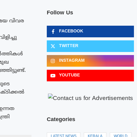
Follow Us
സമയ വിവര
FACEBOOK
ളിച്ചു
TWITTER
ർത്തികൾ
INSTAGRAM
മുഖ
ട്ടുണ്ട്.
YOUTUBE
യുടെ
ക്ടിക്കൽ
ഉന്നത
ത്രി
Categories
LATEST NEWS
KERALA
WORLD