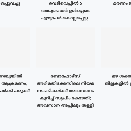
പ്പുവച്ചു
വെടിവെപ്പിൽ 5
മരണം 
അധ്യാപകർ ഉൾപ്പെടെ
ഏഴുപേർ കൊല്ലപ്പെട്ടു.
േബ്യയിൽ
ബോഫോഴ്‌സ്
മഴ ശക്ത
 ആക്രമണം;
അഴിമതിക്കേസിലെ നിയമ
ജില്ലകളിൽ
ർക്ക് പരുക്ക്
നടപടികൾക്ക് അവസാനം
കുറിച്ച് സുപ്രീം കോടതി;
അവസാന അപ്പീലും തള്ളി