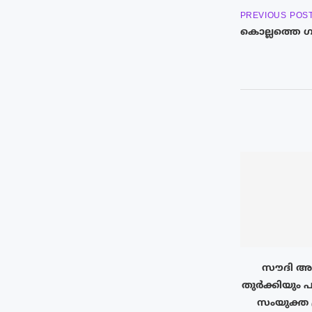
PREVIOUS POS
കൊല്ലത്തെ ഗു
സൗദി അറ
തുർക്കിയും പ
സംയുക്ത 