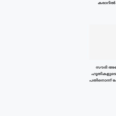
കരാറിൽ ഒ
സൗദി അറ
ഹൂതികളുടെ
പതിനൊന്ന് പേ