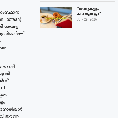
“വേരുകളും
ർസംസ്ഥാന
ചിറകുകളും”
 Toofaan)
July 29, 2026
ടി കേരള
ത്രിമാർക്ക്
െ
ഇതര
നം വഴി
്ത്രി
ജൻസ്
ന്
കൃത
ളം,
ഇടനാഴികൾ,
െ വിതരണ