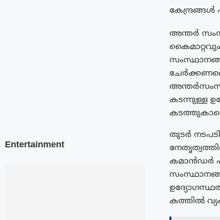
കേന്ദ്രങ്ങൾ
അന്തർ സംസ്
കൈമാറ്റവും
സംസ്ഥാനങ്ങ
ചേർക്കണമെന്
അന്തർസംസ
കടന്നുള്ള
കടത്തുകാരെ
തുടർ നടപടി
Entertainment
നേതൃത്വത്ത
കമാൻഡർ പു
സംസ്ഥാനങ്ങ
ഉദ്യോഗസ്ഥരു
കത്തിൽ വ്യക്