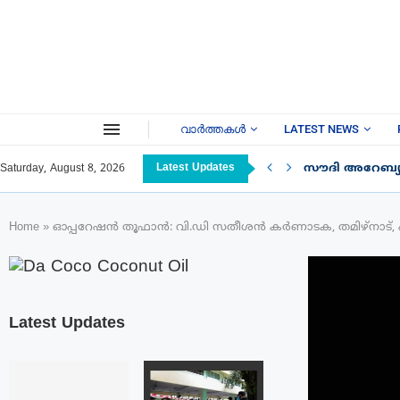
വാർത്തകൾ
LATEST NEWS
Latest Updates
സൗദി അറേബ്യയ
Saturday, August 8, 2026
Home
»
ഓപ്പറേഷൻ തൂഫാൻ: വി.ഡി സതീശൻ കർണാടക, തമിഴ്‌നാട്, പുതുച്
Latest Updates