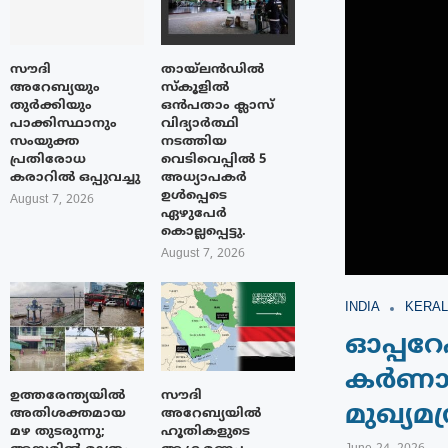
സൗദി
തായ്‌ലൻഡിൽ
അറേബ്യയും
സ്കൂളിൽ
തുർക്കിയും
ഒൻപതാം ക്ലാസ്
പാക്കിസ്ഥാനും
വിദ്യാർത്ഥി
സംയുക്ത
നടത്തിയ
പ്രതിരോധ
വെടിവെപ്പിൽ 5
കരാറിൽ ഒപ്പുവച്ചു
അധ്യാപകർ
ഉൾപ്പെടെ
August 7, 2026
ഏഴുപേർ
കൊല്ലപ്പെട്ടു.
August 7, 2026
INDIA
KERAL
ഓപ്പറ
കർണാടക
ഉത്തരേന്ത്യയിൽ
സൗദി
മുഖ്യമന
അതിശക്തമായ
അറേബ്യയിൽ
മഴ തുടരുന്നു;
ഹൂതികളുടെ