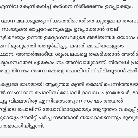
 എന്നിവ കേന്ദ്രീകരിച്ച് കർശന നിരീക്ഷണം ഉറപ്പാക്കും.
ഥാന മയക്കുമരുന്ന് കടത്തിനെതിരെ കൃത്യമായ തത്
 സംയുക്ത ഓപ്പറേഷനുകളും ഉറപ്പാക്കാൻ നാല്
ളിലെയും ഉന്നത ഉദ്യോഗസ്ഥരുടെ അടിയന്തര യോഗം വി
ന് മുഖ്യമന്ത്രി അഭ്യർഥിച്ചു. ലഹരി മാഫിയകളുടെ
്ഥാന, അന്തർദേശീയ ശൃംഖലകളെ തകർക്കാൻ അതി
 ഉദ്യോഗസ്ഥതല ഏകോപനം അനിവാര്യമാണ്. നിരവധി പ്ര
 ഇതിനകം തന്നെ കേരള പൊലീസിന് പിടികൂടാൻ കഴിഞ്ഞി
കളുടെ ഭാഗമായി ആഭ്യന്തര മന്ത്രി രമേശ് ചെന്നിത്തല
ിൽ സംസ്ഥാന പൊലീസ് മേധാവി റാവഡ ചന്ദ്രശേഖർ, ടാ
ട്ട വിമലാദിത്യ എന്നിവരടങ്ങുന്ന സംഘം അയൽ
ളിലെ പൊലീസ് മേധാവിമാരുമായും ആഭ്യന്തര വകുപ്പ് 
മായും നേരിട്ട് ചർച്ച നടത്താൻ തയാറാണെന്നും മുഖ്യമന്
തമാക്കിയിട്ടുണ്ട്.