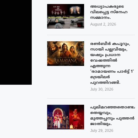
അധ്യാപകരുടെ
വിലപ്പെട്ട സ്നേഹ
സമ്മാനം.
August 2, 2026
രൺബീർ കപൂറും,
സായി പല്ലവിയും,
യഷും പ്രധാന
വേഷത്തിൽ
എത്തുന്ന
‘രാമായണം പാർട്ട് 1’
ട്രെയിലർ
പുറത്തിറങ്ങി.
July 30, 2026
പുലിമറഞ്ഞതൊണ്ടച്
തെയ്യവും,
മുത്തപ്പനും പുത്തൻ
ജാതിയും.
July 29, 2026