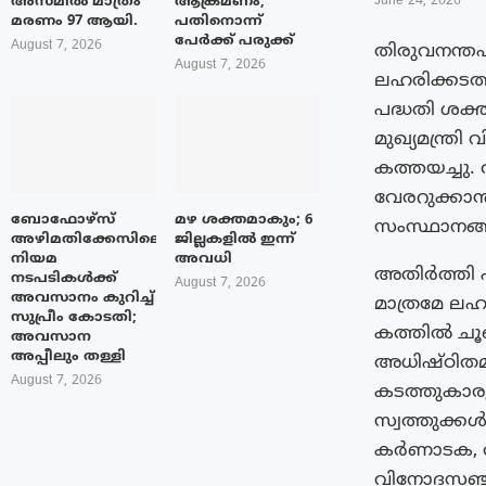
അസമിൽ മാത്രം
ആക്രമണം;
June 24, 2026
മരണം 97 ആയി.
പതിനൊന്ന്
പേർക്ക് പരുക്ക്
August 7, 2026
തിരുവനന്തപ
August 7, 2026
ലഹരിക്കടത്
പദ്ധതി ശ
മുഖ്യമന്ത്രി
കത്തയച്ചു.
വേരറുക്കാൻ
ബോഫോഴ്‌സ്
മഴ ശക്തമാകും; 6
സംസ്ഥാനങ്ങൾ
അഴിമതിക്കേസിലെ
ജില്ലകളിൽ ഇന്ന്
നിയമ
അവധി
അതിർത്തി പ
നടപടികൾക്ക്
August 7, 2026
അവസാനം കുറിച്ച്
മാത്രമേ ലഹ
സുപ്രീം കോടതി;
കത്തിൽ ചൂണ
അവസാന
അപ്പീലും തള്ളി
അധിഷ്‌ഠിതമാ
August 7, 2026
കടത്തുകാര
സ്വത്തുക്ക
കർണാടക, തമ
വിനോദസഞ്ച