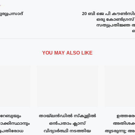
T
രുപ്രസാദ്
20 ബി ജെ പി കൗൺസി
ഒരു കോൺഗ്രസ് 
സത്യപ്രതിജ്ഞ 
YOU MAY ALSO LIKE
േബ്യയും
തായ്‌ലൻഡിൽ സ്കൂളിൽ
ഉത്തരേ
ാക്കിസ്ഥാനും
ഒൻപതാം ക്ലാസ്
അതിശക്
പ്രതിരോധ
വിദ്യാർത്ഥി നടത്തിയ
തുടരുന്നു; 