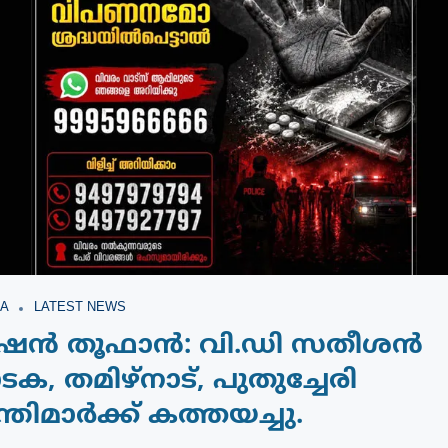
A
LATEST NEWS
േഷൻ തൂഫാൻ: വി.ഡി സതീശൻ
, തമിഴ്‌നാട്, പുതുച്ചേരി
്ത്രിമാർക്ക് കത്തയച്ചു.