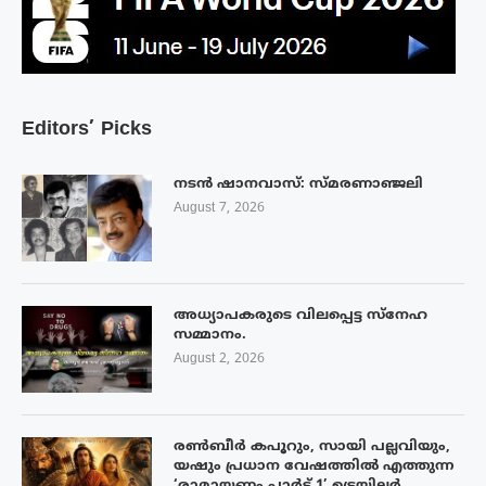
Editors’ Picks
നടൻ ഷാനവാസ്: സ്മരണാഞ്ജലി
August 7, 2026
അധ്യാപകരുടെ വിലപ്പെട്ട സ്നേഹ
സമ്മാനം.
August 2, 2026
രൺബീർ കപൂറും, സായി പല്ലവിയും,
യഷും പ്രധാന വേഷത്തിൽ എത്തുന്ന