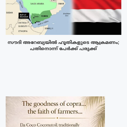
സൗദി അറേബ്യയിൽ ഹൂതികളുടെ ആക്രമണം;
പതിനൊന്ന് പേർക്ക് പരുക്ക്