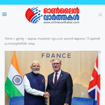
Home
»
ഇന്ത്യ – യുകെ സ്വതന്ത്ര വ്യാപാര കരാർ ജൂലൈ 15 മുതൽ
പ്രാബല്യത്തിൽ വരും