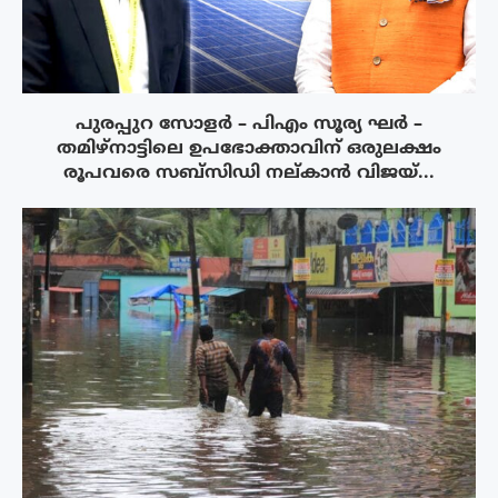
പുരപ്പുറ സോളർ – പിഎം സൂര്യ ഘർ –
തമിഴ്നാട്ടിലെ ഉപഭോക്താവിന് ഒരുലക്ഷം
രൂപവരെ സബ്സിഡി നല്കാൻ വിജയ്...