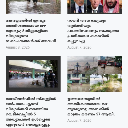
കേരളത്തിൽ ഇന്നും
സൗദി അറേബ്യയും
അതിശക്തമായ മഴ
തുർക്കിയും
തുടരും; 8 ജില്ലകളിലെ
പാക്കിസ്ഥാനും സംയുക്ത
വിദ്യാഭ്യാസ
പ്രതിരോധ കരാറിൽ
സ്ഥാപനങ്ങൾക്ക് അവധി
ഒപ്പുവച്ചു
August 8, 2026
August 7, 2026
തായ്‌ലൻഡിൽ സ്കൂളിൽ
ഉത്തരേന്ത്യയിൽ
ഒൻപതാം ക്ലാസ്
അതിശക്തമായ മഴ
വിദ്യാർത്ഥി നടത്തിയ
തുടരുന്നു; അസമിൽ
വെടിവെപ്പിൽ 5
മാത്രം മരണം 97 ആയി.
അധ്യാപകർ ഉൾപ്പെടെ
August 7, 2026
ഏഴുപേർ കൊല്ലപ്പെട്ടു.