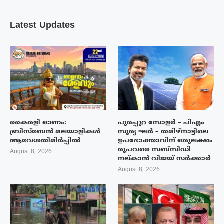
Latest Updates
കൈരളി ഓണം:
പുരപ്പുറ സോളർ – പിഎം
ബ്രിസ്ബേൻ മലയാളികൾ
സൂര്യ ഘർ – തമിഴ്നാട്ടിലെ
ആവേശതിമിർപ്പിൽ
ഉപഭോക്താവിന് ഒരുലക്ഷം
രൂപവരെ സബ്സിഡി
August 8, 2026
നല്കാൻ വിജയ് സർക്കാർ
August 8, 2026