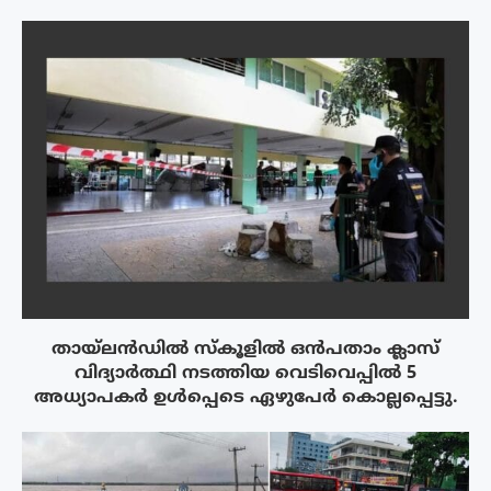
തായ്‌ലൻഡിൽ സ്കൂളിൽ ഒൻപതാം ക്ലാസ്
വിദ്യാർത്ഥി നടത്തിയ വെടിവെപ്പിൽ 5
അധ്യാപകർ ഉൾപ്പെടെ ഏഴുപേർ കൊല്ലപ്പെട്ടു.