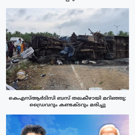
കെഎസ്ആർടിസി ബസ് തലകീഴായി മറിഞ്ഞു;
ഡ്രൈവറും കണ്ടക്ടറും മരിച്ചു