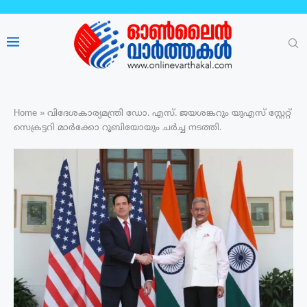
Home
»
വിദേശകാര്യമന്ത്രി ഡോ. എസ്. ജയശങ്കറും യുഎസ് സ്റ്റേറ്റ്
സെക്രട്ടറി മാര്‍ക്കോ റൂബിയോയും ചര്‍ച്ച നടത്തി.