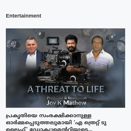
Entertainment
പ്രകൃതിയെ സംരക്ഷിക്കാനുള്ള
ഓർമ്മപ്പെടുത്തലുമായി ‘എ ത്രെറ്റ് ടു
ലൈഫ്’ ഡോക്യുമെന്ററിയുടെ...