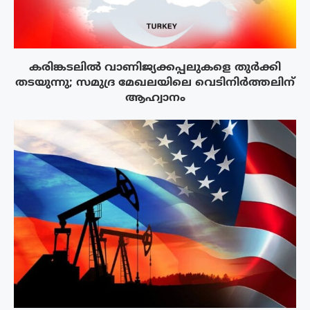
കരിങ്കടലിൽ വാണിജ്യക്കപ്പലുകളെ തുർക്കി
തടയുന്നു; സമുദ്ര മേഖലയിലെ വെടിനിർത്തലിന്
ആഹ്വാനം