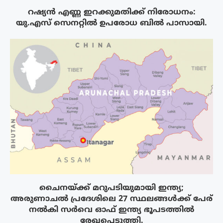
റഷ്യൻ എണ്ണ ഇറക്കുമതിക്ക് നിരോധനം:
യു.എസ് സെനറ്റിൽ ഉപരോധ ബിൽ പാസായി.
ചൈനയ്ക്ക് മറുപടിയുമായി ഇന്ത്യ;
അരുണാചൽ പ്രദേശിലെ 27 സ്ഥലങ്ങൾക്ക് പേര്
നൽകി സർവെ ഓഫ് ഇന്ത്യ ഭൂപടത്തിൽ
രേഖപ്പെടുത്തി.