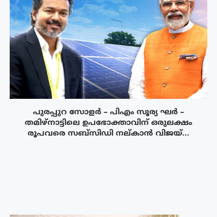
പുരപ്പുറ സോളർ – പിഎം സൂര്യ ഘർ –
തമിഴ്നാട്ടിലെ ഉപഭോക്താവിന് ഒരുലക്ഷം
രൂപവരെ സബ്സിഡി നല്കാൻ വിജയ്...