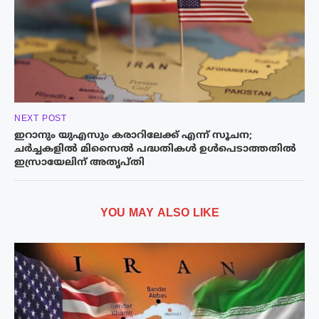
NEXT POST
ഇറാനും യുഎസും കരാറിലേക്ക് എന്ന് സൂചന;
ചർച്ചകളിൽ മിസൈൽ പദ്ധതികൾ ഉൾപെടാത്തതിൽ
ഇസ്രായേലിന് അതൃപ്തി
YOU MAY ALSO LIKE