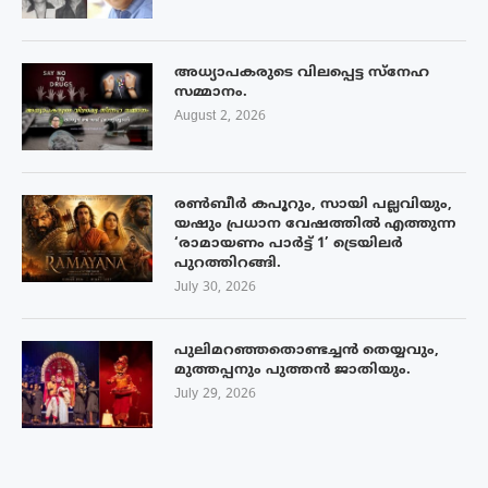
അധ്യാപകരുടെ വിലപ്പെട്ട സ്നേഹ
സമ്മാനം.
August 2, 2026
രൺബീർ കപൂറും, സായി പല്ലവിയും,
യഷും പ്രധാന വേഷത്തിൽ എത്തുന്ന
‘രാമായണം പാർട്ട് 1’ ട്രെയിലർ
പുറത്തിറങ്ങി.
July 30, 2026
പുലിമറഞ്ഞതൊണ്ടച്ചൻ തെയ്യവും,
മുത്തപ്പനും പുത്തൻ ജാതിയും.
July 29, 2026