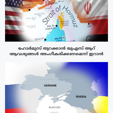
ഹോർമുസ് തുറക്കാൻ യുഎസ് ആറ്
ആവശ്യങ്ങൾ അംഗീകരിക്കണമെന്ന് ഇറാൻ