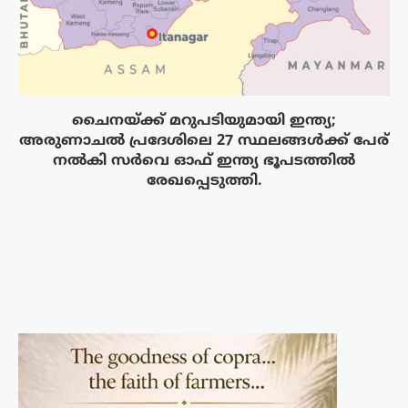
ചൈനയ്ക്ക് മറുപടിയുമായി ഇന്ത്യ;
അരുണാചൽ പ്രദേശിലെ 27 സ്ഥലങ്ങൾക്ക് പേര്
നൽകി സർവെ ഓഫ് ഇന്ത്യ ഭൂപടത്തിൽ
രേഖപ്പെടുത്തി.