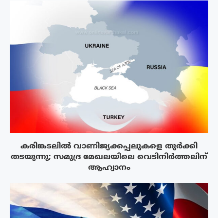
കരിങ്കടലിൽ വാണിജ്യക്കപ്പലുകളെ തുർക്കി
തടയുന്നു; സമുദ്ര മേഖലയിലെ വെടിനിർത്തലിന്
ആഹ്വാനം