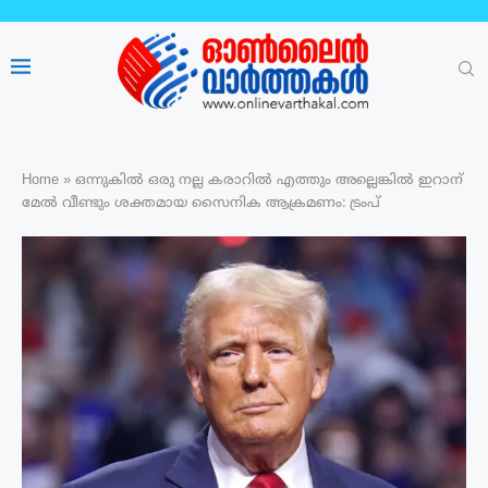
Home
»
ഒന്നുകിൽ ഒരു നല്ല കരാറിൽ എത്തും അല്ലെങ്കിൽ ഇറാന്
മേൽ വീണ്ടും ശക്തമായ സൈനിക ആക്രമണം: ട്രംപ്