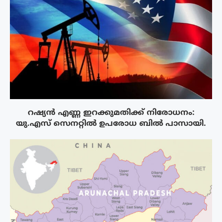
റഷ്യൻ എണ്ണ ഇറക്കുമതിക്ക് നിരോധനം:
യു.എസ് സെനറ്റിൽ ഉപരോധ ബിൽ പാസായി.