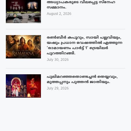
അധ്യാപകരുടെ വിലപ്പെട്ട സ്നേഹ
സമ്മാനം.
August 2, 2026
രൺബീർ കപൂറും, സായി പല്ലവിയും,
യഷും പ്രധാന വേഷത്തിൽ എത്തുന്ന
‘രാമായണം പാർട്ട് 1’ ട്രെയിലർ
പുറത്തിറങ്ങി.
July 30, 2026
പുലിമറഞ്ഞതൊണ്ടച്ചൻ തെയ്യവും,
മുത്തപ്പനും പുത്തൻ ജാതിയും.
July 29, 2026