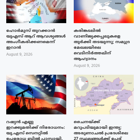
ഹോർമുസ് തുറക്കാൻ
കരിങ്കടലിൽ
യുഎസ് ആറ് ആവശ്യങ്ങൾ
വാണിജ്യക്കപ്പലുകളെ
അംഗീകരിക്കണമെന്ന്
തുർക്കി തടയുന്നു; സമുദ്ര
ഇറാൻ
മേഖലയിലെ
വെടിനിർത്തലിന്
August 9, 2026
ആഹ്വാനം
August 9, 2026
റഷ്യൻ എണ്ണ
ചൈനയ്ക്ക്
ഇറക്കുമതിക്ക് നിരോധനം:
മറുപടിയുമായി ഇന്ത്യ;
യു.എസ് സെനറ്റിൽ
അരുണാചൽ പ്രദേശിലെ
ഉപരോധ ബിൽ പാസായി.
27 സ്ഥലങ്ങൾക്ക് പേര്