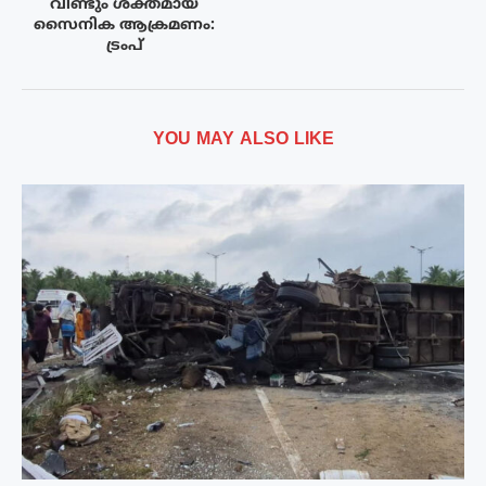
വീണ്ടും ശക്തമായ
സൈനിക ആക്രമണം:
ട്രംപ്
YOU MAY ALSO LIKE