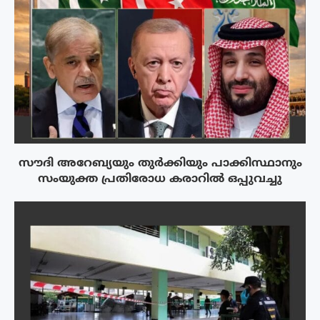
സൗദി അറേബ്യയും തുർക്കിയും പാക്കിസ്ഥാനും
സംയുക്ത പ്രതിരോധ കരാറിൽ ഒപ്പുവച്ചു