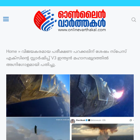
Home
»
വിജയകരമായ പരീക്ഷണ പറക്കലിന് ശേഷം സ്‌പേസ്
എക്‌സിന്റെ സ്റ്റാർഷിപ്പ് V3 ഇന്ത്യൻ മഹാസമുദ്രത്തിൽ
അഗ്നിഗോളമായി പതിച്ചു.