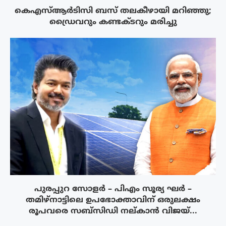
കെഎസ്ആർടിസി ബസ് തലകീഴായി മറിഞ്ഞു;
ഡ്രൈവറും കണ്ടക്ടറും മരിച്ചു
പുരപ്പുറ സോളർ – പിഎം സൂര്യ ഘർ –
തമിഴ്നാട്ടിലെ ഉപഭോക്താവിന് ഒരുലക്ഷം
രൂപവരെ സബ്സിഡി നല്കാൻ വിജയ്...