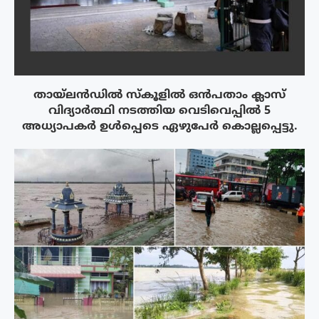
തായ്‌ലൻഡിൽ സ്കൂളിൽ ഒൻപതാം ക്ലാസ്
വിദ്യാർത്ഥി നടത്തിയ വെടിവെപ്പിൽ 5
അധ്യാപകർ ഉൾപ്പെടെ ഏഴുപേർ കൊല്ലപ്പെട്ടു.