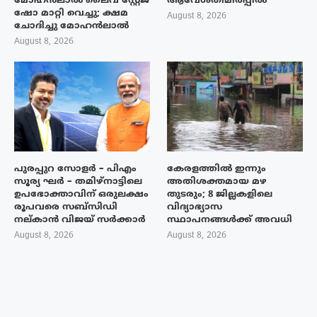
മോഹൻലാൽ ലൈവ് സ്റ്റേജ്
ആവേശതിമിർപ്പിൽ
ഷോ മാറ്റി വെച്ചു; ക്ഷമ
August 8, 2026
ചോദിച്ചു മോഹൻലാൽ
August 8, 2026
പുരപ്പുറ സോളർ – പിഎം
കേരളത്തിൽ ഇന്നും
സൂര്യ ഘർ – തമിഴ്നാട്ടിലെ
അതിശക്തമായ മഴ
ഉപഭോക്താവിന് ഒരുലക്ഷം
തുടരും; 8 ജില്ലകളിലെ
രൂപവരെ സബ്സിഡി
വിദ്യാഭ്യാസ
നല്കാൻ വിജയ് സർക്കാർ
സ്ഥാപനങ്ങൾക്ക് അവധി
August 8, 2026
August 8, 2026