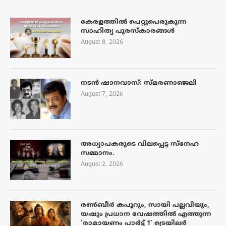
കേരളത്തിൽ പെറ്റുപെരുകുന്ന
സാഹിത്യ പുരസ്‌കാരങ്ങൾ
August 8, 2026
നടൻ ഷാനവാസ്: സ്മരണാഞ്ജലി
August 7, 2026
അധ്യാപകരുടെ വിലപ്പെട്ട സ്നേഹ
സമ്മാനം.
August 2, 2026
രൺബീർ കപൂറും, സായി പല്ലവിയും,
യഷും പ്രധാന വേഷത്തിൽ എത്തുന്ന
‘രാമായണം പാർട്ട് 1’ ട്രെയിലർ