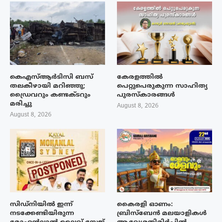
കെഎസ്ആർടിസി ബസ്
കേരളത്തിൽ
തലകീഴായി മറിഞ്ഞു;
പെറ്റുപെരുകുന്ന സാഹിത്യ
ഡ്രൈവറും കണ്ടക്ടറും
പുരസ്‌കാരങ്ങൾ
മരിച്ചു
August 8, 2026
August 8, 2026
സിഡ്നിയിൽ ഇന്ന്
കൈരളി ഓണം:
നടക്കേണ്ടിയിരുന്ന
ബ്രിസ്ബേൻ മലയാളികൾ