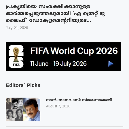
പ്രകൃതിയെ സംരക്ഷിക്കാനുള്ള
ഓർമ്മപ്പെടുത്തലുമായി ‘എ ത്രെറ്റ് ടു
ലൈഫ്’ ഡോക്യുമെന്ററിയുടെ...
July 21, 2026
Editors’ Picks
നടൻ ഷാനവാസ്: സ്മരണാഞ്ജലി
August 7, 2026