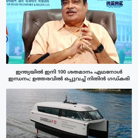
ഇന്ത്യയിൽ ഇനി 100 ശതമാനം എഥനോൾ
ഇന്ധനം; ഉത്തരവിൽ ഒപ്പുവച്ച് നിതിൻ ഗഡ്കരി