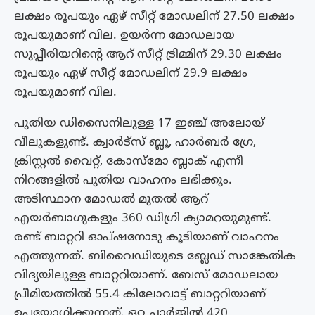
ലക്ഷം രൂപയും ഏഴ് സീറ്റ് മോഡലിന് 27.50 ലക്ഷം
രൂപയുമാണ് വില. ഉയർന്ന മോഡലായ
സുപ്പീരിയറിന്റെ ആറ് സീറ്റ് ട്രിമ്മിന് 29.30 ലക്ഷം
രൂപയും ഏഴ് സീറ്റ് മോഡലിന് 29.9 ലക്ഷം
രൂപയുമാണ് വില.
പുതിയ ഡിസൈനിലുള്ള 17 ഇഞ്ച് അലോയ്
വീലുകളുണ്ട്. ക്വാർട്സ് ബ്ലൂ, ഹാർബർ ഗ്രേ,
ക്രിസ്റ്റൽ വൈറ്റ്, കോസ്മോ ബ്ലാക് എന്നീ
നിറങ്ങളിൽ പുതിയ വാഹനം ലഭിക്കും.
അടിസ്ഥാന മോഡല്‍ മുതല്‍ ആറ്
എയർബാഗുകളും 360 ഡിഗ്രി ക്യാമറയുമുണ്ട്.
രണ്ട് ബാറ്ററി ഓപ്ഷനോടു കൂടിയാണ് വാഹനം
എത്തുന്നത്. ബിവൈഡിയുടെ ബ്ലേഡ് സാങ്കേതിക
വിദ്യയിലുള്ള ബാറ്ററിയാണ്. ബേസ് മോഡലായ
പ്രീമിയത്തിൽ 55.4 കിലോവാട്ട് ബാറ്ററിയാണ്
ഉപയോഗിക്കുന്നത്. ഒറ്റ ചാർജിൽ 420