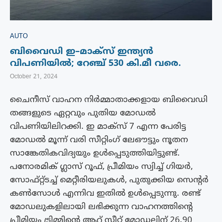
AUTO
ബിവൈഡി ഇ–മാക്സ് ഇന്ത്യൻ
വിപണിയിൽ; റേഞ്ച് 530 കി.മീ വരെ.
October 21, 2024
ചൈനീസ് വാഹന നിർമ്മാതാക്കളായ ബിവൈഡി
തങ്ങളുടെ ഏറ്റവും പുതിയ മോഡൽ
വിപണിയിലിറക്കി. ഇ മാക്സ് 7 എന്ന പേരിട്ട
മോഡൽ മൂന്ന് വരി സീറ്റിംഗ് ലേഔട്ടും നൂതന
സാങ്കേതികവിദ്യയും ഉൾപ്പെടുത്തിയിട്ടുണ്ട്.
പനോരമിക് ഗ്ലാസ് റൂഫ്, പ്രീമിയം സ്വിച്ച് ഗിയർ,
സോഫ്റ്റ്ടച്ച് മെറ്റീരിയലുകൾ, പുതുക്കിയ സെന്റർ
കൺസോൾ എന്നിവ ഇതിൽ ഉൾപ്പെടുന്നു. രണ്ട്
മോഡലുകളിലായി ലഭിക്കുന്ന വാഹനത്തിന്റെ
പ്രീമിയം ട്രിമ്മിന്റെ ആറ് സീറ്റ് മോഡലിന് 26.90