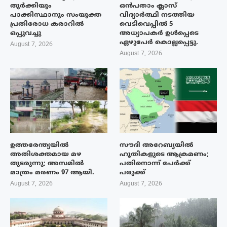
തുർക്കിയും
ഒൻപതാം ക്ലാസ്
പാക്കിസ്ഥാനും സംയുക്ത
വിദ്യാർത്ഥി നടത്തിയ
പ്രതിരോധ കരാറിൽ
വെടിവെപ്പിൽ 5
ഒപ്പുവച്ചു
അധ്യാപകർ ഉൾപ്പെടെ
ഏഴുപേർ കൊല്ലപ്പെട്ടു.
August 7, 2026
August 7, 2026
ഉത്തരേന്ത്യയിൽ
സൗദി അറേബ്യയിൽ
അതിശക്തമായ മഴ
ഹൂതികളുടെ ആക്രമണം;
തുടരുന്നു; അസമിൽ
പതിനൊന്ന് പേർക്ക്
മാത്രം മരണം 97 ആയി.
പരുക്ക്
August 7, 2026
August 7, 2026