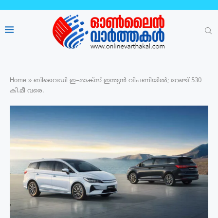
Home
»
ബിവൈഡി ഇ–മാക്സ് ഇന്ത്യൻ വിപണിയിൽ; റേഞ്ച് 530
കി.മീ വരെ.