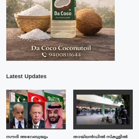
Latest Updates
സൗദി അറേബ്യയും
തായ്‌ലൻഡിൽ സ്കൂളിൽ