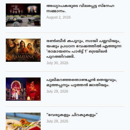
അധ്യാപകരുടെ വിലപ്പെട്ട സ്നേഹ
സമ്മാനം.
August 2, 2026
രൺബീർ കപൂറും, സായി പല്ലവിയും,
യഷും പ്രധാന വേഷത്തിൽ എത്തുന്ന
‘രാമായണം പാർട്ട് 1’ ട്രെയിലർ
പുറത്തിറങ്ങി.
July 30, 2026
പുലിമറഞ്ഞതൊണ്ടച്ചൻ തെയ്യവും,
മുത്തപ്പനും പുത്തൻ ജാതിയും.
July 29, 2026
“വേരുകളും ചിറകുകളും”
July 29, 2026