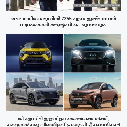
ലേലത്തിനൊടുവില്‍ 2255 എന്ന ഇഷ്ട നമ്പര്‍
സ്വന്തമാക്കി ആന്റണി പെരുമ്പാവൂര്‍.
ജി എസ് ടി ഇളവ് ഉപഭോക്താക്കൾക്ക്;
കാറുകൾക്കു വിലയിളവ് പ്രഖ്യാപിച്ച് കമ്പനികൾ