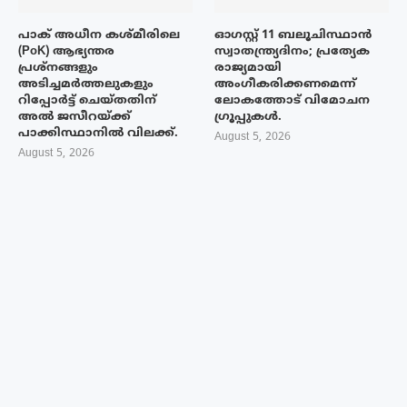
പാക് അധീന കശ്മീരിലെ
ഓഗസ്റ്റ് 11 ബലൂചിസ്ഥാൻ
(PoK) ആഭ്യന്തര
സ്വാതന്ത്ര്യദിനം; പ്രത്യേക
പ്രശ്നങ്ങളും
രാജ്യമായി
അടിച്ചമർത്തലുകളും
അംഗീകരിക്കണമെന്ന്
റിപ്പോർട്ട് ചെയ്തതിന്
ലോകത്തോട് വിമോചന
അൽ ജസീറയ്‌ക്ക്
ഗ്രൂപ്പുകൾ.
പാക്കിസ്ഥാനിൽ വിലക്ക്.
August 5, 2026
August 5, 2026