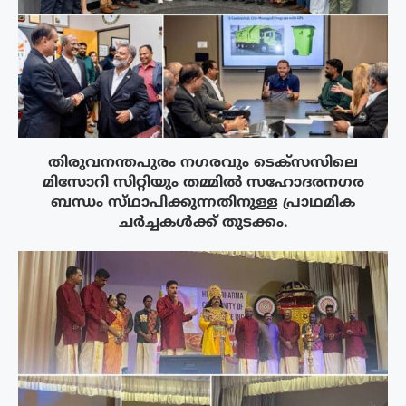
തിരുവനന്തപുരം നഗരവും ടെക്‌സസിലെ
മിസോറി സിറ്റിയും തമ്മിൽ സഹോദരനഗര
ബന്ധം സ്‌ഥാപിക്കുന്നതിനുള്ള പ്രാഥമിക
ചർച്ചകൾക്ക് തുടക്കം.