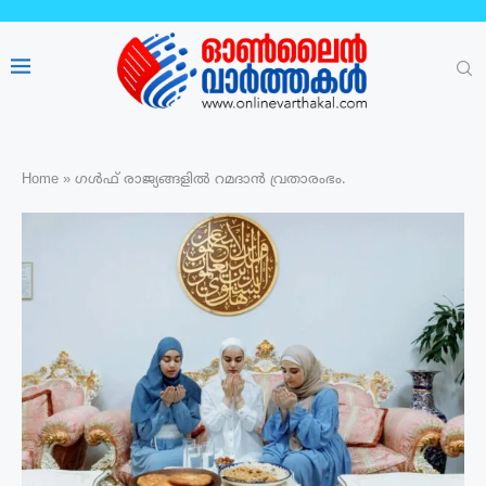
Home
»
ഗൾഫ് രാജ്യങ്ങളിൽ റമദാൻ വ്രതാരംഭം.