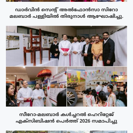
ഡാർവിൻ സെന്റ് അൽഫോൻസാ സിറോ
മലബാർ പള്ളിയിൽ തിരുനാൾ ആഘോഷിച്ചു.
സീറോ-മലബാർ കൾച്ചറൽ ഹെറിറ്റേജ്
എക്സിബിഷൻ പെർത്ത് 2026 സമാപിച്ചു