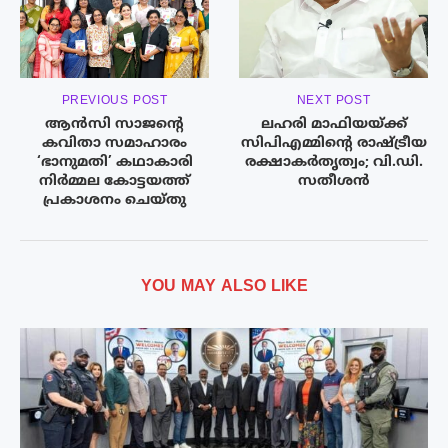
PREVIOUS POST
NEXT POST
ആൻസി സാജന്റെ
ലഹരി മാഫിയയ്ക്ക്
കവിതാ സമാഹാരം
സിപിഎമ്മിന്റെ രാഷ്ട്രീയ
‘ഭാനുമതി’ കഥാകാരി
രക്ഷാകർതൃത്വം; വി.ഡി.
നിർമ്മല കോട്ടയത്ത്
സതീശൻ
പ്രകാശനം ചെയ്തു
YOU MAY ALSO LIKE