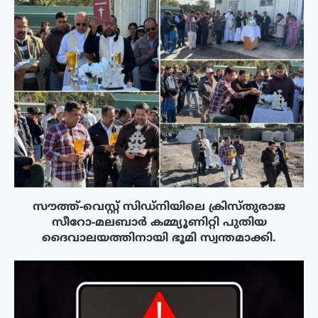
സൗത്ത്-വെസ്റ്റ് സിഡ്‌നിയിലെ ക്രിസ്‌തുരാജ
സീറോ-മലബാർ കമ്മ്യൂണിറ്റി പുതിയ
ദൈവാലയത്തിനായി ഭൂമി സ്വന്തമാക്കി.