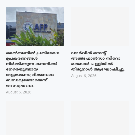
മെൽബണിൽ പ്രതിരോധ
ഡാർവിൻ സെന്റ്
ഉപകരണങ്ങൾ
അൽഫോൻസാ സിറോ
നിർമ്മിക്കുന്ന കമ്പനിക്ക്
മലബാർ പള്ളിയിൽ
നേരെയുണ്ടായ
തിരുനാൾ ആഘോഷിച്ചു.
ആക്രമണം; ഭീകരവാദ
August 6, 2026
ബന്ധമുണ്ടോയെന്ന്
അന്വേഷണം.
August 6, 2026