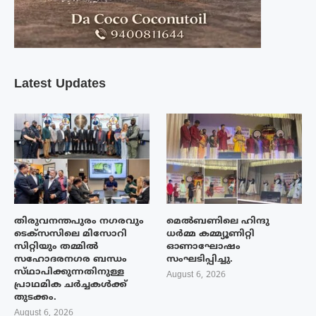
Latest Updates
തിരുവനന്തപുരം നഗരവും
മെൽബണിലെ ഹിന്ദു
ടെക്‌സസിലെ മിസോറി
ധർമ്മ കമ്മ്യൂണിറ്റി
സിറ്റിയും തമ്മിൽ
ഓണാഘോഷം
സഹോദരനഗര ബന്ധം
സംഘടിപ്പിച്ചു.
സ്‌ഥാപിക്കുന്നതിനുള്ള
August 6, 2026
പ്രാഥമിക ചർച്ചകൾക്ക്
തുടക്കം.
August 6, 2026