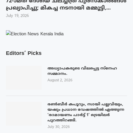
72-ാമത് ദേശീയ ചലച്ചിത്ര പുരസ്‌കാരങ്ങള്‍
പ്രഖ്യാപിച്ചു; മികച്ച നടനായി മമ്മൂട്ടി,...
July 19, 2026
Editors’ Picks
അധ്യാപകരുടെ വിലപ്പെട്ട സ്നേഹ
സമ്മാനം.
August 2, 2026
രൺബീർ കപൂറും, സായി പല്ലവിയും,
യഷും പ്രധാന വേഷത്തിൽ എത്തുന്ന
‘രാമായണം പാർട്ട് 1’ ട്രെയിലർ
പുറത്തിറങ്ങി.
July 30, 2026