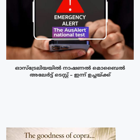
ഓസ്‌ട്രേലിയയിൽ നാഷണൽ മൊബൈൽ
അലേർട്ട് ടെസ്റ്റ് – ഇന്ന് ഉച്ചയ്ക്ക്