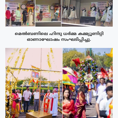
മെൽബണിലെ ഹിന്ദു ധർമ്മ കമ്മ്യൂണിറ്റി
ഓണാഘോഷം സംഘടിപ്പിച്ചു.